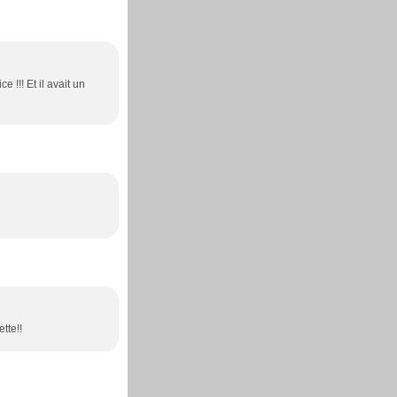
 !!! Et il avait un
tte!!