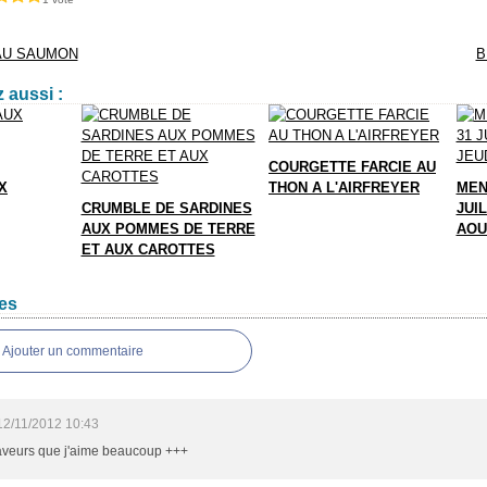
AU SAUMON
B
 aussi :
COURGETTE FARCIE AU
X
THON A L'AIRFREYER
MEN
CRUMBLE DE SARDINES
JUIL
AUX POMMES DE TERRE
AOU
ET AUX CAROTTES
es
Ajouter un commentaire
12/11/2012 10:43
aveurs que j'aime beaucoup +++