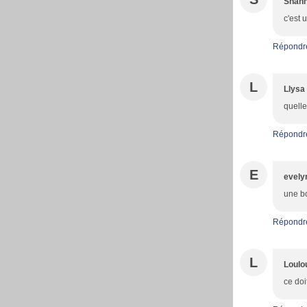
Shan
c'est 
Répondr
L
Llysa
quelle
Répondr
E
evely
une b
Répondr
L
Loulo
ce doi