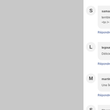
S
sama
terrib
<br />
Répondr
L
legou
Délici
Répondr
M
marti
Une îl
Répondr
S