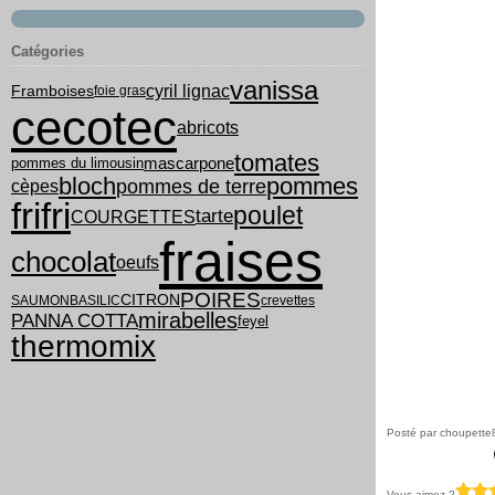
Catégories
vanissa
cyril lignac
Framboises
foie gras
cecotec
abricots
tomates
pommes du limousin
mascarpone
bloch
pommes
pommes de terre
cèpes
frifri
poulet
tarte
COURGETTES
fraises
chocolat
oeufs
POIRES
CITRON
SAUMON
BASILIC
crevettes
mirabelles
PANNA COTTA
feyel
thermomix
Posté par choupette
Vous aimez ?