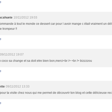
e
cacahuete
10/11/2012 19:03
ommande à tout le monde ce dessert car pour l avoir mange c était vraiment un délice
e trompeur !!
e
09/11/2012 19:07
oco sa change et sa doit etre bien bon,merci<br /> <br /> bizzzzou
e
ette
09/11/2012 13:33
pour ta visite chez nous qui me permet de découvrir ton blog et cette délicieuse rece
e