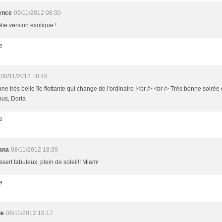
ence
09/11/2012 08:30
lie version exotique !
e
08/11/2012 18:48
une très belle île flottante qui change de l'ordinaire !<br /> <br /> Très bonne soirée
ous, Doria
e
ana
08/11/2012 18:39
sert fabuleux, plein de soleil!! Miam!
e
ie
08/11/2012 18:17