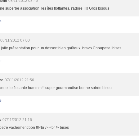
nene
08/11/2012 08:46
une superbe association, les îles flottantes, j'adore !!!!! Gros bisous
e
08/11/2012 07:00
 jolie présentation pour un dessert bien goûteux! bravo Choupette! bises
e
ne
07/11/2012 21:56
onne ile flottante hummm!!! super gourmandise bonne soirée bisou
e
u
07/11/2012 21:16
t être vachement bon !!!<br /> <br /> bises