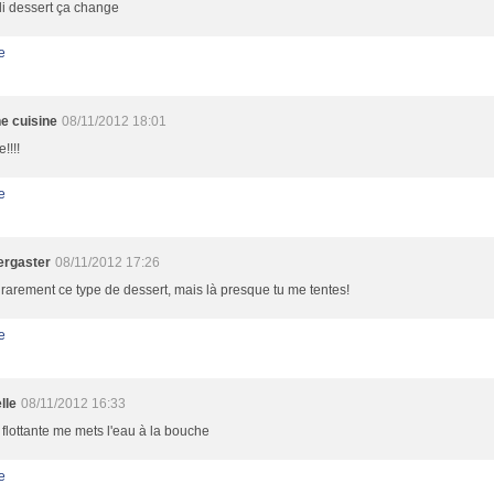
oli dessert ça change
e
e cuisine
08/11/2012 18:01
!!!!
e
rgaster
08/11/2012 17:26
s rarement ce type de dessert, mais là presque tu me tentes!
e
lle
08/11/2012 16:33
e flottante me mets l'eau à la bouche
e