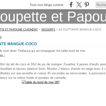
Tous nos blogs cuisine
TE ET PAPOUNE CUISINENT
>
DESSERTS
>
ILE FLOTTANTE MANGUE-COCO
2
ANTE MANGUE-COCO
 de mon diner Thalassa qui accompagnait ma table bord de mer.
es :
 30cl de lait de coco et 10cl de jus de mangue. Fouettez 4 jaunes d'oeufs ave
t bouillant et laissez épaissir 5min. Montez 2 blancs d'oeufs en neige avec 4 
illerées sur une assiette et cuisez 45 secondes au micro-ondes à puissanc
ancs sur la crème froide et poudrez de cannelle.