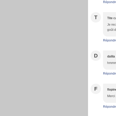
Répondr
T
Tite 
Je rec
goût d
Répondr
D
dalila
hmmm c
Répondr
F
flopin
Merci 
Répondr