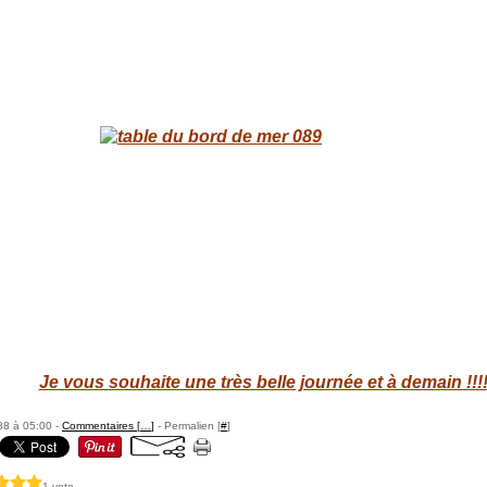
Je vous souhaite une très belle journée et à demain !!!
88 à 05:00 -
Commentaires [
…
]
- Permalien [
#
]
1 vote