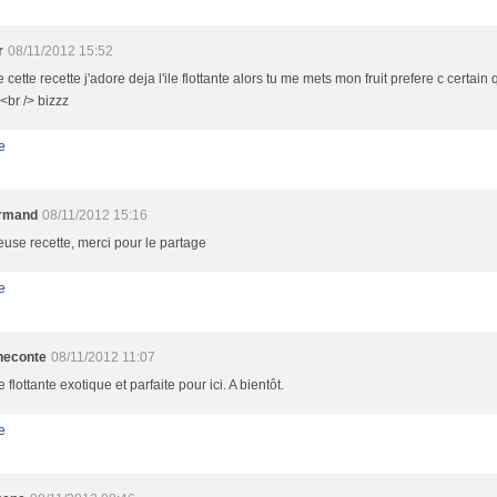
r
08/11/2012 15:52
le cette recette j'adore deja l'ile flottante alors tu me mets mon fruit prefere c certain 
 <br /> bizzz
e
rmand
08/11/2012 15:16
euse recette, merci pour le partage
e
neconte
08/11/2012 11:07
e flottante exotique et parfaite pour ici. A bientôt.
e