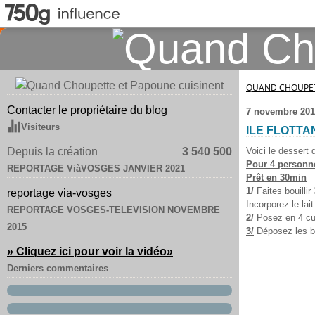
QUAND CHOUPET
Contacter le propriétaire du blog
7 novembre 201
Visiteurs
ILE FLOTT
Depuis la création
3 540 500
Voici le dessert
Pour 4 personn
REPORTAGE ViàVOSGES JANVIER 2021
Prêt en 30min
1/
Faites bouillir
reportage via-vosges
Incorporez le lai
REPORTAGE VOSGES-TELEVISION NOVEMBRE
2/
Posez en 4 cu
2015
3/
Déposez les bl
» Cliquez ici pour voir la vidéo
»
Derniers commentaires