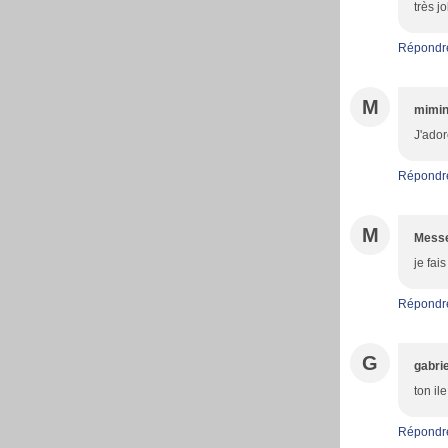
très j
Répondr
M
mimin
J'adore
Répondr
M
Messe
je fai
Répondr
G
gabrie
ton il
Répondr