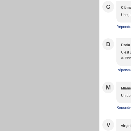
C
Clém
Une jo
Répondr
D
Doria
C'est 
/> Bis
Répondr
M
Miam
Un des
Répondr
V
virgin