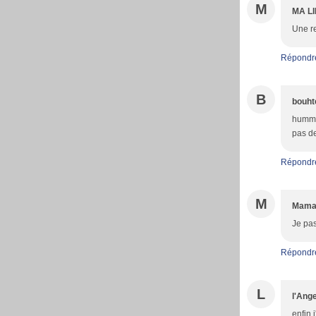
M
MA L
Une re
Répondr
B
bouht
hummm 
pas de
Répondr
M
Mama
Je pa
Répondr
L
l'Ang
enfin,