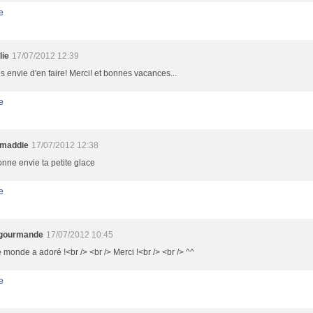
e
lie
17/07/2012 12:39
rès envie d'en faire! Merci! et bonnes vacances...
e
smaddie
17/07/2012 12:38
onne envie ta petite glace
e
b gourmande
17/07/2012 10:45
e monde a adoré !<br /> <br /> Merci !<br /> <br /> ^^
e