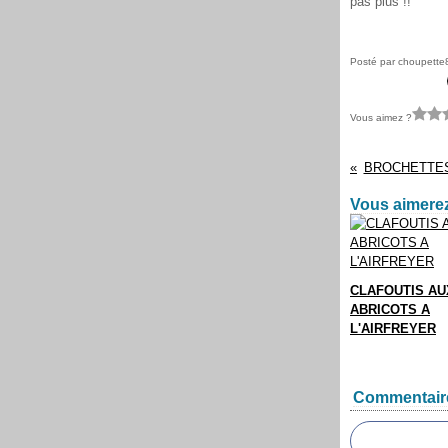
pas plus !!
Posté par choupette
Vous aimez ?
BROCHETTES
Vous aimerez
CLAFOUTIS AU
ABRICOTS A
L'AIRFREYER
Commentair