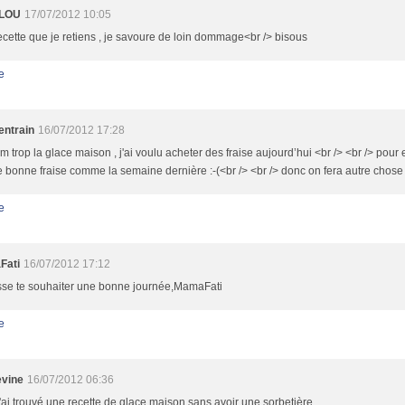
ILOU
17/07/2012 10:05
cette que je retiens , je savoure de loin dommage<br /> bisous
e
entrain
16/07/2012 17:28
trop la glace maison , j'ai voulu acheter des fraise aujourd’hui <br /> <br /> pour 
 bonne fraise comme la semaine dernière :-(<br /> <br /> donc on fera autre chose
e
Fati
16/07/2012 17:12
sse te souhaiter une bonne journée,MamaFati
e
evine
16/07/2012 06:36
j'ai trouvé une recette de glace maison sans avoir une sorbetière....