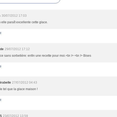
s
30/07/2012 17:03
lle paraît excellente cette glace.
e
lde
29/07/2012 17:12
ce sans sorbetière: enfin une recette pour moi.<br /> <br /> Bises
e
irabelle
27/07/2012 04:43
e tel que la glace maison !
e
15
23/07/2012 13:59