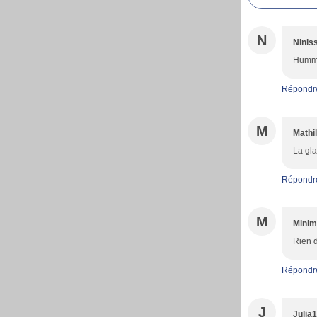
N
Ninis
Humm e
Répondr
M
Mathi
La gla
Répondr
M
Minim
Rien d
Répondr
J
Julia