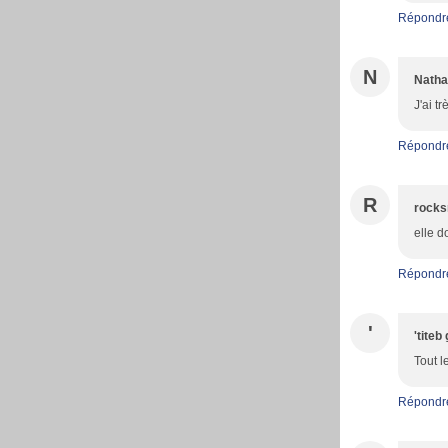
Répondr
N
Natha
J'ai t
Répondr
R
rock
elle d
Répondr
'
'tite
Tout l
Répondr