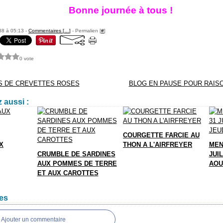
Bonne journée à tous !
88 à 05:13 -
Commentaires [
…
]
- Permalien [
#
]
0 vote
 DE CREVETTES ROSES
BLOG EN PAUSE POUR RAISO
 aussi :
COURGETTE FARCIE AU
X
THON A L'AIRFREYER
MEN
CRUMBLE DE SARDINES
JUIL
AUX POMMES DE TERRE
AOU
ET AUX CAROTTES
es
Ajouter un commentaire