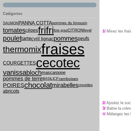
Catégories
PANNA COTTA
pommes du limousin
SAUMON
frifri
tomates
cèpes
feyel
CITRON
foie gras
1/
Mixez les frai
poulet
pommes
tarte
cyril lignac
oeufs
fraises
thermomix
cecotec
COURGETTES
vanissa
bloch
mascarpone
pommes de terre
Framboises
BASILIC
chocolat
mirabelles
POIRES
crevettes
abricots
2/
Ajoutez le suc
3/
Battre la crèm
4
/
Mélangez les f