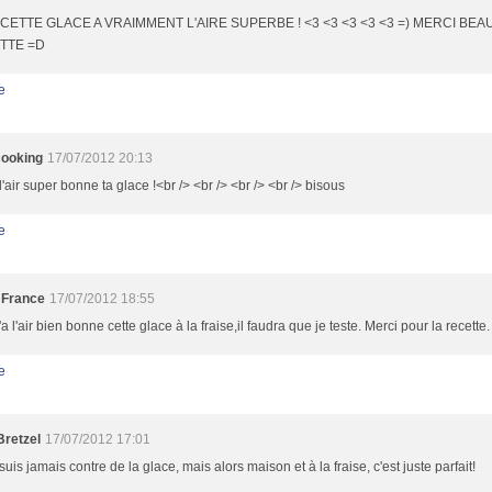
ETTE GLACE A VRAIMMENT L'AIRE SUPERBE ! <3 <3 <3 <3 <3 =) MERCI BE
TTE =D
e
ooking
17/07/2012 20:13
 l'air super bonne ta glace !<br /> <br /> <br /> <br /> bisous
e
 France
17/07/2012 18:55
'a l'air bien bonne cette glace à la fraise,il faudra que je teste. Merci pour la recette.
e
Bretzel
17/07/2012 17:01
suis jamais contre de la glace, mais alors maison et à la fraise, c'est juste parfait!