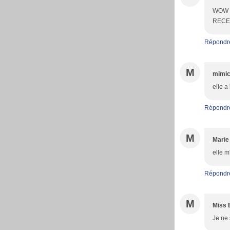
WOW C
RECE
Répondr
M
mimic
elle a
Répondr
M
Marie
elle m
Répondr
M
Miss 
Je ne 