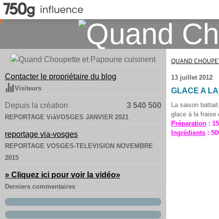
QUAND CHOUPET
Contacter le propriétaire du blog
13 juillet 2012
Visiteurs
GLACE A LA
Depuis la création
3 540 500
La saison battait 
glace à la fraise
REPORTAGE ViàVOSGES JANVIER 2021
Préparation
: 15
Ingrédients
: 50
reportage via-vosges
REPORTAGE VOSGES-TELEVISION NOVEMBRE
2015
» Cliquez ici pour voir la vidéo
»
Derniers commentaires