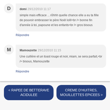
D
domi
29/12/2010 11:17
simple mais efficace ... rôhhh quelle chance elle a eu ta fille
de pouvoir embrasser le père Noël lolll<br /> bonne fin
d'année à toi, papoune et les enfants<br /> gros bisous
Répondre
M
Mamouzette
29/12/2010 11:15
Une cuillère et un toast rouge et noir, miam, se sera parfait,<br
/> bisous, Mamouzette
Répondre
< RAPEE DE BETTERAVE
CREME D'HUITRES,
ACIDULEE
MOUILLETTES EPICEES >