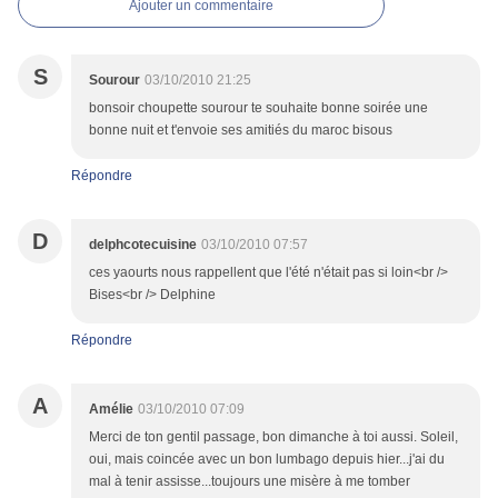
Ajouter un commentaire
S
Sourour
03/10/2010 21:25
bonsoir choupette sourour te souhaite bonne soirée une
bonne nuit et t'envoie ses amitiés du maroc bisous
Répondre
D
delphcotecuisine
03/10/2010 07:57
ces yaourts nous rappellent que l'été n'était pas si loin<br />
Bises<br /> Delphine
Répondre
A
Amélie
03/10/2010 07:09
Merci de ton gentil passage, bon dimanche à toi aussi. Soleil,
oui, mais coincée avec un bon lumbago depuis hier...j'ai du
mal à tenir assisse...toujours une misère à me tomber