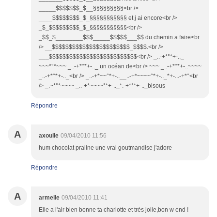
_____$$$$$$$_$__§§§§§§§§§<br />
____$$$$$$$$_$_§§§§§§§§§§§ et j ai encore<br />
_$_$$$$$$$$$_$_§§§§§§§§§§§<br />
_$$_$________$$$_____$$$$$___$$ du chemin a faire<br
/> __$$$$$$$$$$$$$$$$$$$$$$$_$$$$.<br />
___$$$$$$$$$$$$$$$$$$$$$$$$$$<br /> _..-+*°*+-.._
~~~*°*~~~ _..-+*°*+-.._ un océan de<br /> ~~~ _..-+*°*+-..~~~~
_..-+*°*+-.._<br /> _..-+*~~°*+-..__..-+*~~~~°*+-.._*+-...-+*°<br
/> _.~*°*~~~~ _..-+*~~~~°*+-.._*.-+*°*+-.._bisous
Répondre
A
axoulle
09/04/2010 11:56
hum chocolat praline une vrai goutmandise j'adore
Répondre
A
armelle
09/04/2010 11:41
Elle a l'air bien bonne ta charlotte et très jolie,bon w end !