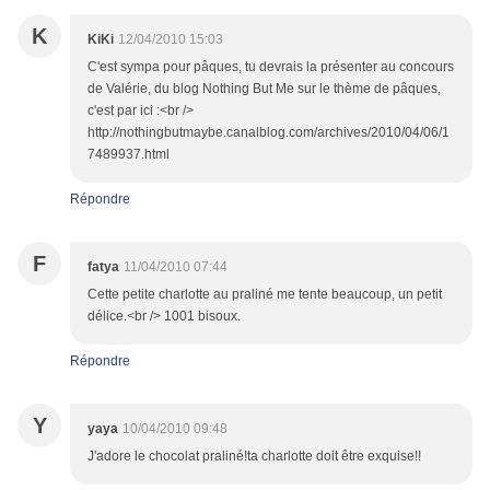
K
KiKi
12/04/2010 15:03
C'est sympa pour pâques, tu devrais la présenter au concours
de Valérie, du blog Nothing But Me sur le thème de pâques,
c'est par ici :<br />
http://nothingbutmaybe.canalblog.com/archives/2010/04/06/1
7489937.html
Répondre
F
fatya
11/04/2010 07:44
Cette petite charlotte au praliné me tente beaucoup, un petit
délice.<br /> 1001 bisoux.
Répondre
Y
yaya
10/04/2010 09:48
J'adore le chocolat praliné!ta charlotte doit être exquise!!