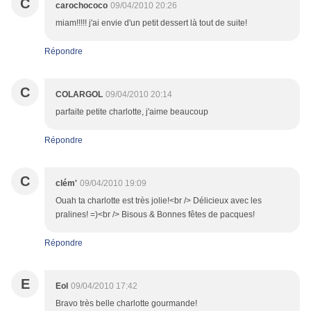
C
carochococo
09/04/2010 20:26
miam!!!!! j'ai envie d'un petit dessert là tout de suite!
Répondre
C
COLARGOL
09/04/2010 20:14
parfaite petite charlotte, j'aime beaucoup
Répondre
C
clém'
09/04/2010 19:09
Ouah ta charlotte est très jolie!<br /> Délicieux avec les
pralines! =)<br /> Bisous & Bonnes fêtes de pacques!
Répondre
E
Eol
09/04/2010 17:42
Bravo très belle charlotte gourmande!