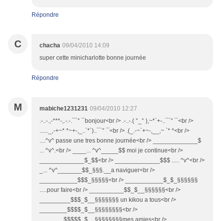
Répondre
C
chacha
09/04/2010 14:09
super cette minicharlotte bonne journée
Répondre
M
mabiche1231231
09/04/2010 12:27
.-..-.,-***-,.-.-.¯`° ¯bonjour<br /> .-..-.( °_° ),~*`+-..¯`° ¯<br />
......_,-+~* *~+-,_..`*`)..¯`° ¯<br /> .(_.-~`+~-,__,~ `* *<br />
....^v^ passe une tres bonne journée<br /> _____________$
... ^v^.<br /> ____... ^v^_____$$ moi je continue<br />
_____________$_$$<br /> _____________$$$ ..... ^v^<br />
_... ^v^_______$$_§§§.__a naviguer<br />
___________$$$_§§§§§<br /> ___________$_$_§§§§§§
.....pour faire<br /> __________$$_$__§§§§§§<br />
_________$$$_$__§§§§§§§ un kikou a tous<br />
________$$$$_$__§§§§§§§§<br />
_______$$$$$_$__§§§§§§§§mes amies<br />