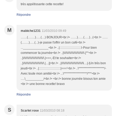
très appétissante cette recette!
Répondre
M
mabiche1231
11/03/2010 09:49
........(.........)......(....) BONJOUR<br /> ........).......(......)...(<br /> .......
(.........)......(...)-je passe t'offrir un bon café<br />
...______________<br /> ..|::::::::::::::::::::::::::::l-Pour bien
commencer ta journée<br /> ..|\/\/\/\/\/\/\/\/\/\/\/\/\/\.|**<br />
..|\/\/\/\/\/\/\/\/\/\/\/\/\/\.|===,-Et te souhaiter<br />
..|\/\/\/\/\/\/\/\/\/\/\/\/\/\.|....||<br /> ..|/\/\/\/\/\/\/\/\/\/\/\/\/\/\l....|-|Un trés bon
jeudi<br /> ..|::::::::::::::::::::::::::::|==='<br /> ..\********************/-
Avec toute mon amitié<br /> ...\******************/***<br />
.....\__________/<br /> <br /> bonne journée bisous ton amie
<br /> une bonne recette! bravo
Répondre
S
Scarlet rose
11/03/2010 08:18