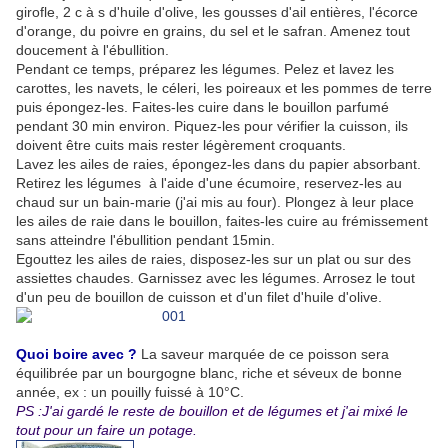
girofle, 2 c à s d'huile d'olive, les gousses d'ail entières, l'écorce
d'orange, du poivre en grains, du sel et le safran. Amenez tout
doucement à l'ébullition.
Pendant ce temps, préparez les légumes. Pelez et lavez les
carottes, les navets, le céleri, les poireaux et les pommes de terre
puis épongez-les. Faites-les cuire dans le bouillon parfumé
pendant 30 min environ. Piquez-les pour vérifier la cuisson, ils
doivent être cuits mais rester légèrement croquants.
Lavez les ailes de raies, épongez-les dans du papier absorbant.
Retirez les légumes à l'aide d'une écumoire, reservez-les au
chaud sur un bain-marie (j'ai mis au four). Plongez à leur place
les ailes de raie dans le bouillon, faites-les cuire au frémissement
sans atteindre l'ébullition pendant 15min.
Egouttez les ailes de raies, disposez-les sur un plat ou sur des
assiettes chaudes. Garnissez avec les légumes. Arrosez le tout
d'un peu de bouillon de cuisson et d'un filet d'huile d'olive.
Quoi boire avec ?
La saveur marquée de ce poisson sera
équilibrée par un bourgogne blanc, riche et séveux de bonne
année, ex : un pouilly fuissé à 10°C.
PS :J'ai gardé le reste de bouillon et de légumes et j'ai mixé le
tout pour un faire un potage.