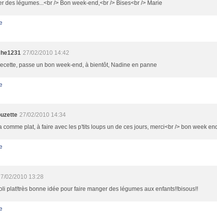
r des légumes...<br /> Bon week-end,<br /> Bises<br /> Marie
e
che1231
27/02/2010 14:42
recette, passe un bon week-end, à bientôt, Nadine en panne
e
uzette
27/02/2010 14:34
comme plat, à faire avec les p'tits loups un de ces jours, merci<br /> bon week e
e
7/02/2010 13:28
oli plat!très bonne idée pour faire manger des légumes aux enfants!!bisous!!
e