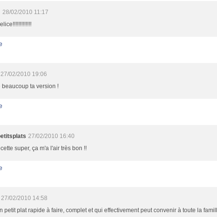
m
28/02/2010 11:17
ice!!!!!!!!!!!!!
e
27/02/2010 19:06
 beaucoup ta version !
e
etitsplats
27/02/2010 16:40
cette super, ça m'a l'air très bon !!
e
27/02/2010 14:58
 petit plat rapide à faire, complet et qui effectivement peut convenir à toute la fami