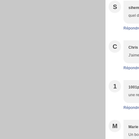
S
sihe
quel del
Répondr
C
Chris
J'aime
Répondr
1
1001p
une re
Répondr
M
Marie
Un bon