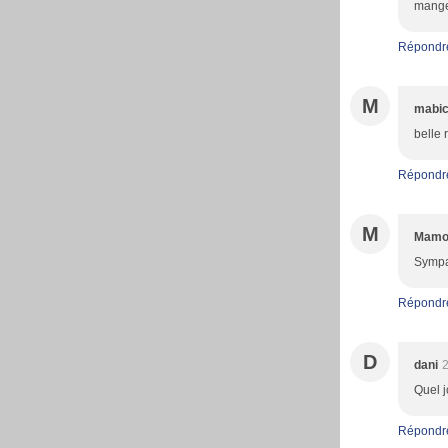
mange
Répondr
M
mabi
belle 
Répondr
M
Mamo
Sympa 
Répondr
D
dani
2
Quel j
Répondr