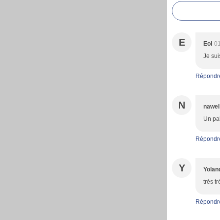
E
Eol
01
Je sui
Répondr
N
nawel
Un pal
Répondr
Y
Yolan
très t
Répondr