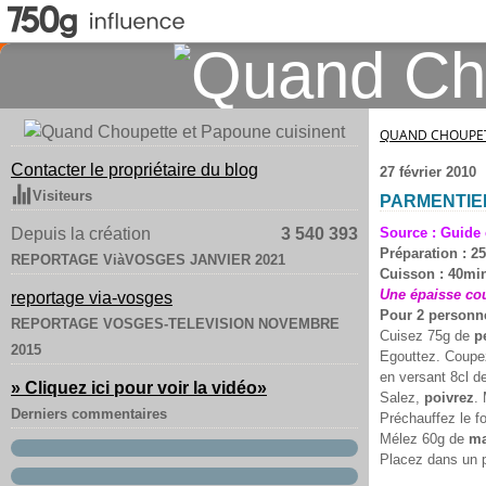
QUAND CHOUPET
Contacter le propriétaire du blog
27 février 2010
Visiteurs
PARMENTIE
Depuis la création
3 540 393
Source : Guide 
Préparation : 2
REPORTAGE ViàVOSGES JANVIER 2021
Cuisson : 40mi
Une épaisse co
reportage via-vosges
Pour 2 personn
REPORTAGE VOSGES-TELEVISION NOVEMBRE
Cuisez 75g de
p
2015
Egouttez. Coup
en versant 8cl d
» Cliquez ici pour voir la vidéo
»
Salez,
poivrez
.
Derniers commentaires
Préchauffez le fo
Mélez 60g de
ma
Placez dans un p