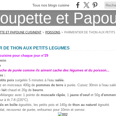
Tous nos blogs cuisine
TE ET PAPOUNE CUISINENT
>
POISSONS
>
PARMENTIER DE THON AUX PETIT
R DE THON AUX PETITS LEGUMES
cuisine pour chaque jour n°29
5min
n
uche de purée comme ils aiment cache des légumes et du poisson...
es :
etits pois
surgelés 5 minutes à l'eau
salée.
ez en morceaux 400g de
pommes de terre
à purée. Cuisez 30min à l'eau salé
e
lait
chaud et 20g de
beurre
.
 Mélangez avec 1 pointe de
muscade râpée
, 1
jaune d'oeuf
et 50g
d'emment
ur à th.7-8 (220°C).
ïs en boîte
égouttés, les petits pois et 140g de
thon au naturel
égoutté.
lat, recouvrez de purée, enfournez pour 10min et servez.