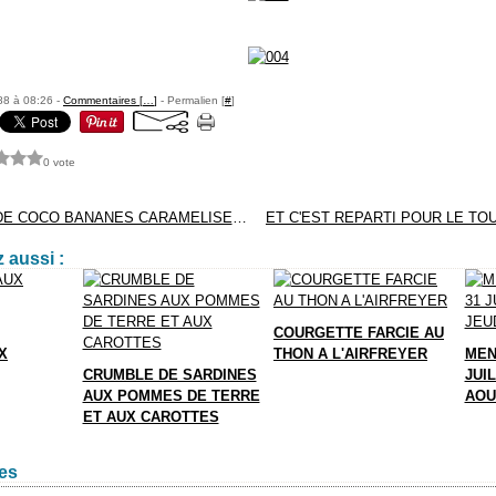
88 à 08:26 -
Commentaires [
…
]
- Permalien [
#
]
0 vote
RIZ AU LAIT DE COCO BANANES CARAMELISEES
 aussi :
COURGETTE FARCIE AU
X
THON A L'AIRFREYER
MEN
CRUMBLE DE SARDINES
JUIL
AUX POMMES DE TERRE
AOU
ET AUX CAROTTES
es