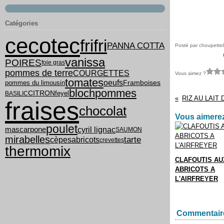
Catégories
cecotec
frifri
PANNA COTTA
Posté par choupette
vanissa
POIRES
foie gras
pommes de terre
COURGETTES
Vous aimez ?
tomates
oeufs
pommes du limousin
Framboises
bloch
pommes
feyel
CITRON
BASILIC
fraises
chocolat
Vous aimerez
poulet
cyril lignac
mascarpone
SAUMON
mirabelles
tarte
cèpes
abricots
crevettes
thermomix
CLAFOUTIS AU
ABRICOTS A
L'AIRFREYER
Commentair