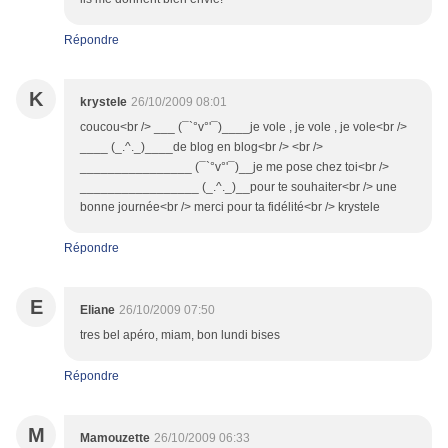
Répondre
K
krystele
26/10/2009 08:01
coucou<br /> ___ (¯`°v°'¯)____je vole , je vole , je vole<br />
____ (_.^._)____de blog en blog<br /> <br />
________________ (¯`°v°'¯)__je me pose chez toi<br />
_________________ (_.^._)__pour te souhaiter<br /> une
bonne journée<br /> merci pour ta fidélité<br /> krystele
Répondre
E
Eliane
26/10/2009 07:50
tres bel apéro, miam, bon lundi bises
Répondre
M
Mamouzette
26/10/2009 06:33