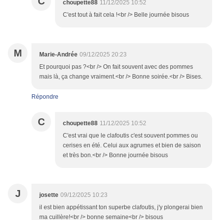
C
choupette88
11/12/2025 10:52
C'est tout à fait cela !<br /> Belle journée bisous
M
Marie-Andrée
09/12/2025 20:23
Et pourquoi pas ?<br /> On fait souvent avec des pommes
mais là, ça change vraiment.<br /> Bonne soirée.<br /> Bises.
Répondre
C
choupette88
11/12/2025 10:52
C'est vrai que le clafoutis c'est souvent pommes ou
cerises en été. Celui aux agrumes et bien de saison
et très bon.<br /> Bonne journée bisous
J
josette
09/12/2025 10:23
il est bien appétissant ton superbe clafoutis, j'y plongerai bien
ma cuillère!<br /> bonne semaine<br /> bisous