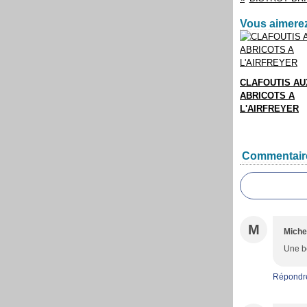
Vous aimerez
CLAFOUTIS AU
ABRICOTS A
L'AIRFREYER
Commentair
M
Miche
Une be
Répondr