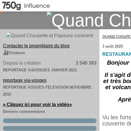
QUAND CHOUPET
Contacter le propriétaire du blog
3 août 2025
Visiteurs
RESTAURAN
Bonjour 
Depuis la création
3 540 393
REPORTAGE ViàVOSGES JANVIER 2021
Il s'agit
reportage via-vosges
et très b
et volcan
REPORTAGE VOSGES-TELEVISION NOVEMBRE
2015
Aprè
» Cliquez ici pour voir la vidéo
»
Derniers commentaires
Vu les for
couverte de