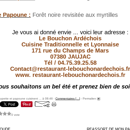
e Papoune :
Forêt noire revisitée aux myrtilles
Je vous ai donné envie ... voici leur adresse :
Le Bouchon Ardéchois
Cuisine Traditionnelle et Lyonnaise
171 rue du Champs de Mars
07380 JAUJAC
Tél / 04.75.39.25.58
Contact@restaurant-lebouchonardechois.f
www. restaurant-lebouchonardechois.fr
us souhaitons un bel été et prenez bien de soi
pette et papoune cuisinent ... à 08:46 -
Commentaires [
…
]
- Permalien [
#
]
0 vote
IOUDE
REASSORT DE MON PA