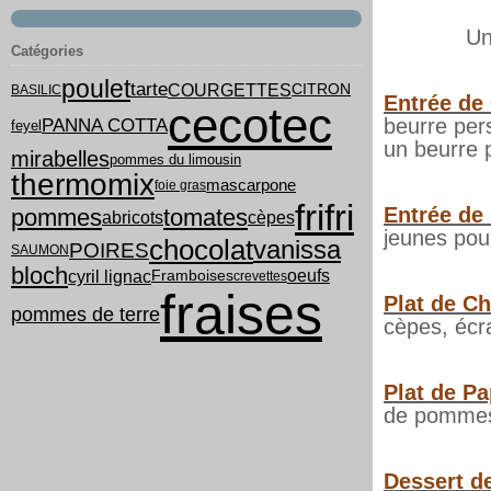
Un
Catégories
poulet
tarte
COURGETTES
CITRON
BASILIC
Entrée de
cecotec
PANNA COTTA
beurre per
feyel
un beurre p
mirabelles
pommes du limousin
thermomix
mascarpone
foie gras
frifri
Entrée de
pommes
tomates
abricots
cèpes
jeunes pou
chocolat
vanissa
POIRES
SAUMON
bloch
cyril lignac
oeufs
Framboises
crevettes
fraises
Plat de Ch
pommes de terre
cèpes, écr
Plat de P
de pommes d
Dessert d