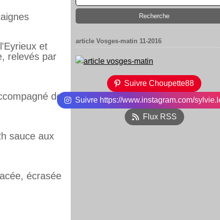
taignes
article Vosges-matin 11-2016
l'Eyrieux et
, relevés par
Suivre Choupette88
 accompagné de
Suivre https://www.instagram.com/sylvie.l
Flux RSS
12h sauce aux
acée, écrasée