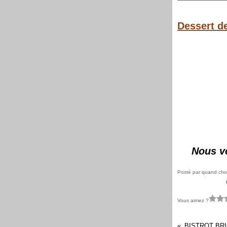
Dessert d
Nous vo
Posté par quand chou
Vous aimez ?
BISTROT BR