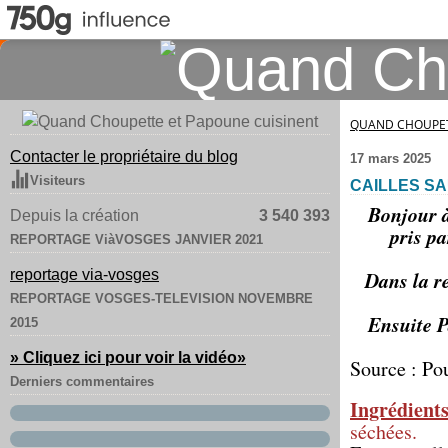
QUAND CHOUPET
Contacter le propriétaire du blog
17 mars 2025
Visiteurs
CAILLES S
Bonjour à
Depuis la création
3 540 393
pris pa
REPORTAGE ViàVOSGES JANVIER 2021
reportage via-vosges
Dans la re
REPORTAGE VOSGES-TELEVISION NOVEMBRE
Ensuite P
2015
» Cliquez ici pour voir la vidéo
»
Source : Po
Derniers commentaires
Ingrédient
séchées.