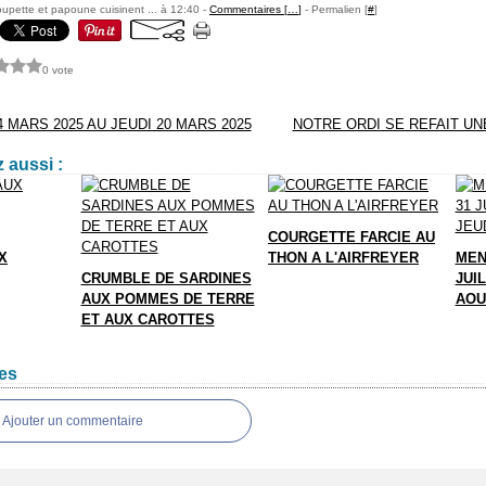
pette et papoune cuisinent ... à 12:40 -
Commentaires [
…
]
- Permalien [
#
]
0 vote
 MARS 2025 AU JEUDI 20 MARS 2025
NOTRE ORDI SE REFAIT UNE
 aussi :
COURGETTE FARCIE AU
X
THON A L'AIRFREYER
MEN
CRUMBLE DE SARDINES
JUIL
AUX POMMES DE TERRE
AOU
ET AUX CAROTTES
es
Ajouter un commentaire