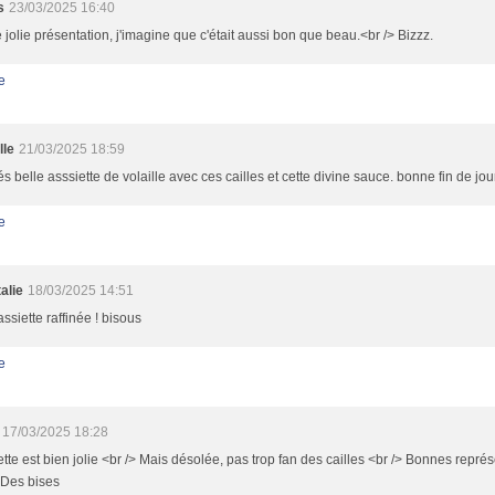
s
23/03/2025 16:40
 jolie présentation, j'imagine que c'était aussi bon que beau.<br /> Bizzz.
e
lle
21/03/2025 18:59
és belle asssiette de volaille avec ces cailles et cette divine sauce. bonne fin de jo
e
alie
18/03/2025 14:51
assiette raffinée ! bisous
e
17/03/2025 18:28
ette est bien jolie <br /> Mais désolée, pas trop fan des cailles <br /> Bonnes repré
 Des bises