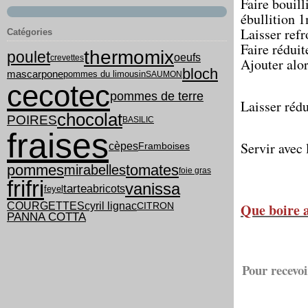
Faire bouill
ébullition 
Laisser refr
Catégories
Faire réduit
thermomix
poulet
oeufs
crevettes
Ajouter alor
bloch
mascarpone
pommes du limousin
SAUMON
cecotec
pommes de terre
Laisser rédu
chocolat
POIRES
BASILIC
fraises
Servir avec 
cèpes
Framboises
pommes
tomates
mirabelles
foie gras
frifri
vanissa
tarte
abricots
feyel
COURGETTES
cyril lignac
Que boire 
CITRON
PANNA COTTA
Pour recevoi