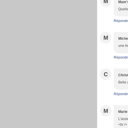
M
Mam'
Quelle
Répondr
M
Miche
une tr
Répondr
C
Christ
Belle 
Répondr
M
Marie
L'assi
<br />