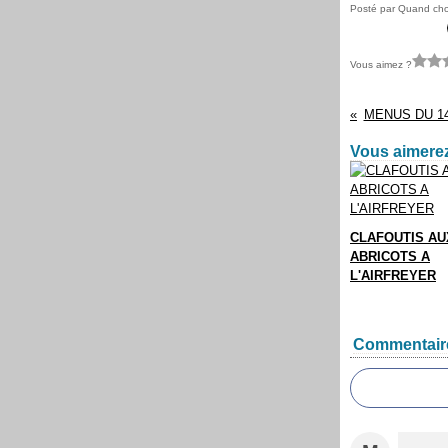
Posté par Quand chou
Vous aimez ?
MENUS DU 14
Vous aimerez
CLAFOUTIS AU
ABRICOTS A
L'AIRFREYER
Commentair