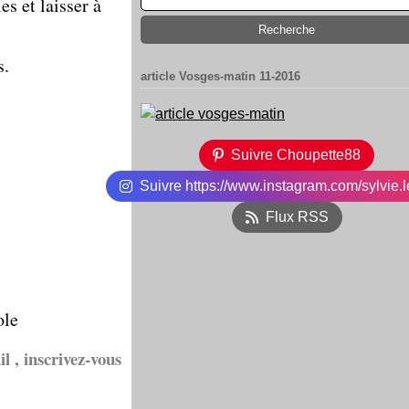
es et laisser à
s.
article Vosges-matin 11-2016
Suivre Choupette88
Suivre https://www.instagram.com/sylvie.l
Flux RSS
ole
l , inscrivez-vous