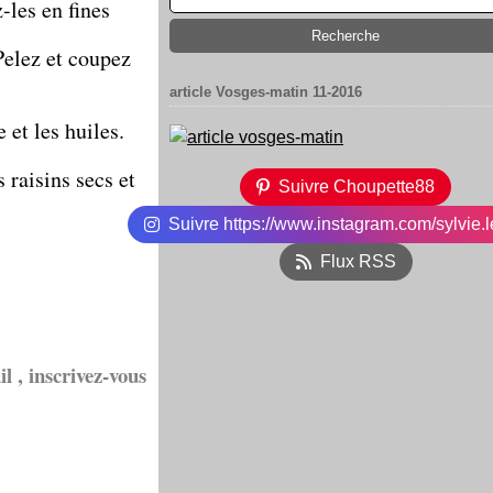
-les en fines
Pelez et coupez
article Vosges-matin 11-2016
 et les huiles.
 raisins secs et
Suivre Choupette88
Suivre https://www.instagram.com/sylvie.l
Flux RSS
l , inscrivez-vous