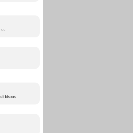
amedi
nuit bisous