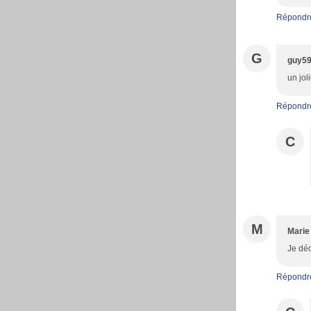
Répondr
G
guy5
un jol
Répondr
C
M
Marie
Je déc
Répondr