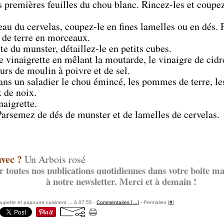
 premières feuilles du chou blanc. Rincez-les et coupez
eau du cervelas, coupez-le en fines lamelles ou en dés. 
de terre en morceaux.
te du munster, détaillez-le en petits cubes.
 vinaigrette en mêlant la moutarde, le vinaigre de cidre
rs de moulin à poivre et de sel.
s un saladier le chou émincé, les pommes de terre, les
 de noix.
naigrette.
arsemez de dés de munster et de lamelles de cervelas.
avec ?
Un Arbois rosé
r toutes nos publications quotidiennes dans votre boite mai
à notre newsletter. Merci et à demain !
pette et papoune cuisinent ... à 07:55 -
Commentaires [
…
]
- Permalien [
#
]