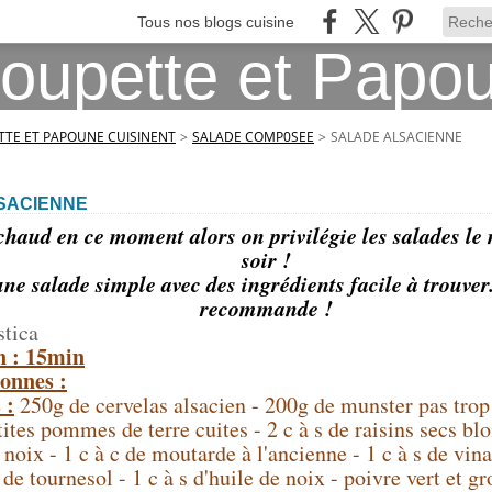
Tous nos blogs cuisine
TE ET PAPOUNE CUISINENT
>
SALADE COMP0SEE
>
SALADE ALSACIENNE
SACIENNE
s chaud en ce moment alors on privilégie les salades le
soir !
une salade simple avec des ingrédients facile à trouver
recommande !
stica
n : 15min
onnes :
 :
250g de cervelas alsacien - 200g de munster pas trop 
tites pommes de terre cuites - 2 c à s de raisins secs blo
noix - 1 c à c de moutarde à l'ancienne - 1 c à s de vina
e de tournesol - 1 c à s d'huile de noix - poivre vert et g