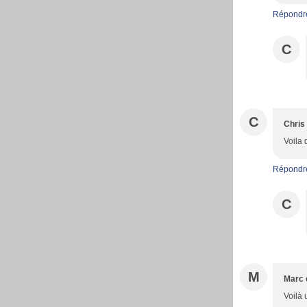
Répondr
C
C
Chris
Voila 
Répondr
C
M
Marc 
Voilà 