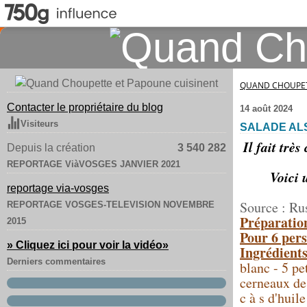
QUAND CHOUPET
Contacter le propriétaire du blog
14 août 2024
Visiteurs
SALADE AL
Il fait trè
Depuis la création
3 540 282
REPORTAGE ViàVOSGES JANVIER 2021
Voici 
reportage via-vosges
Source : Ru
REPORTAGE VOSGES-TELEVISION NOVEMBRE
Préparatio
2015
Pour 6 pers
» Cliquez ici pour voir la vidéo
»
Ingrédients
Derniers commentaires
blanc - 5 pe
cerneaux de 
c à s d'huil