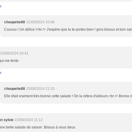
e
choupette88
31/08/2024 10:48
Coucou ! Un délice !<br /> J'espère que tu te portes bien ! gros bisous et bon s
25/08/2024 20:41
qui me tente
e
choupette88
25/08/2024 21:33
Elle était vraiment très bonne cette salade ! On la refera d'ailleurs.<br /> Bonne 
et sylvie
15/08/2024 11:12
une belle salade de saison. Bisous à vous deux.