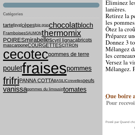
Eliminez les
lanières.
Catégories
Retirez la p
les pommes 
chocolat
bloch
tarte
cèpes
feyel
foie gras
Ôtez la croû
thermomix
Framboises
SAUMON
Préparez une
mirabelles
POIRES
cyril lignac
abricots
Donnez 3 tou
COURGETTES
mascarpone
CITRON
Mélangez dan
cecotec
pommes de terre
les cerneaux
Versez la vi
fraises
poulet
pommes
Mélangez. P
frifri
PANNA COTTA
oeufs
BASILIC
crevettes
vanissa
tomates
pommes du limousin
Que boire 
Pour recevoi
Posté par Quand chou