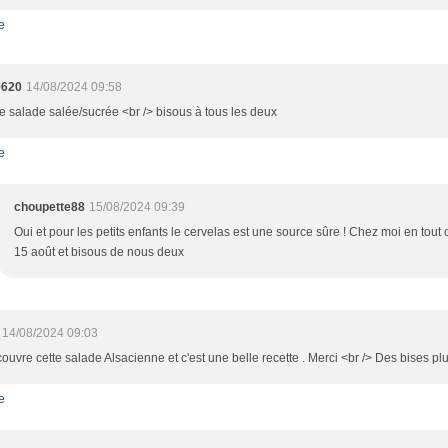
e
9620
14/08/2024 09:58
ie salade salée/sucrée <br /> bisous à tous les deux
e
choupette88
15/08/2024 09:39
Oui et pour les petits enfants le cervelas est une source sûre ! Chez moi en tout 
15 août et bisous de nous deux
14/08/2024 09:03
ouvre cette salade Alsacienne et c'est une belle recette . Merci <br /> Des bises pl
e