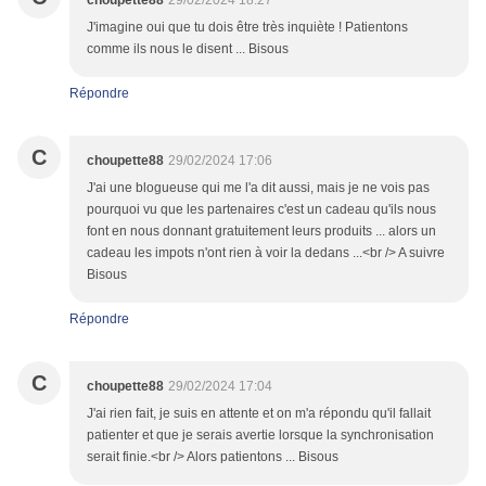
choupette88
29/02/2024 18:27
J'imagine oui que tu dois être très inquiète ! Patientons
comme ils nous le disent ... Bisous
Répondre
C
choupette88
29/02/2024 17:06
J'ai une blogueuse qui me l'a dit aussi, mais je ne vois pas
pourquoi vu que les partenaires c'est un cadeau qu'ils nous
font en nous donnant gratuitement leurs produits ... alors un
cadeau les impots n'ont rien à voir la dedans ...<br /> A suivre
Bisous
Répondre
C
choupette88
29/02/2024 17:04
J'ai rien fait, je suis en attente et on m'a répondu qu'il fallait
patienter et que je serais avertie lorsque la synchronisation
serait finie.<br /> Alors patientons ... Bisous