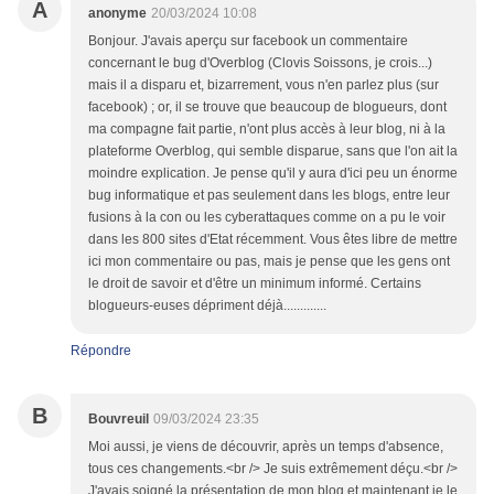
A
anonyme
20/03/2024 10:08
Bonjour. J'avais aperçu sur facebook un commentaire
concernant le bug d'Overblog (Clovis Soissons, je crois...)
mais il a disparu et, bizarrement, vous n'en parlez plus (sur
facebook) ; or, il se trouve que beaucoup de blogueurs, dont
ma compagne fait partie, n'ont plus accès à leur blog, ni à la
plateforme Overblog, qui semble disparue, sans que l'on ait la
moindre explication. Je pense qu'il y aura d'ici peu un énorme
bug informatique et pas seulement dans les blogs, entre leur
fusions à la con ou les cyberattaques comme on a pu le voir
dans les 800 sites d'Etat récemment. Vous êtes libre de mettre
ici mon commentaire ou pas, mais je pense que les gens ont
le droit de savoir et d'être un minimum informé. Certains
blogueurs-euses dépriment déjà.............
Répondre
B
Bouvreuil
09/03/2024 23:35
Moi aussi, je viens de découvrir, après un temps d'absence,
tous ces changements.<br /> Je suis extrêmement déçu.<br />
J'avais soigné la présentation de mon blog et maintenant je le