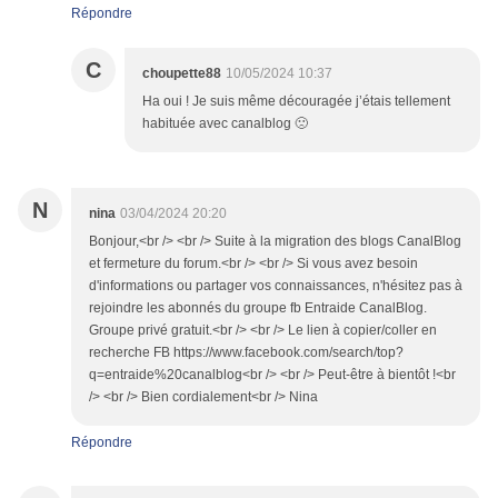
Répondre
C
choupette88
10/05/2024 10:37
Ha oui ! Je suis même découragée j’étais tellement
habituée avec canalblog 🙁
N
nina
03/04/2024 20:20
Bonjour,<br /> <br /> Suite à la migration des blogs CanalBlog
et fermeture du forum.<br /> <br /> Si vous avez besoin
d'informations ou partager vos connaissances, n'hésitez pas à
rejoindre les abonnés du groupe fb Entraide CanalBlog.
Groupe privé gratuit.<br /> <br /> Le lien à copier/coller en
recherche FB https://www.facebook.com/search/top?
q=entraide%20canalblog<br /> <br /> Peut-être à bientôt !<br
/> <br /> Bien cordialement<br /> Nina
Répondre