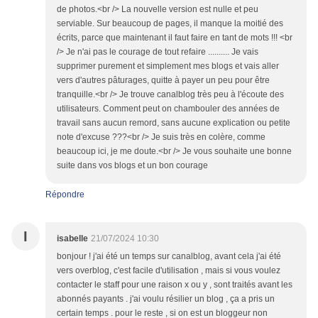
de photos.<br /> La nouvelle version est nulle et peu
serviable. Sur beaucoup de pages, il manque la moitié des
écrits, parce que maintenant il faut faire en tant de mots !!! <br
/> Je n'ai pas le courage de tout refaire .......... Je vais
supprimer purement et simplement mes blogs et vais aller
vers d'autres pâturages, quitte à payer un peu pour être
tranquille.<br /> Je trouve canalblog très peu à l'écoute des
utilisateurs. Comment peut on chambouler des années de
travail sans aucun remord, sans aucune explication ou petite
note d'excuse ???<br /> Je suis très en colère, comme
beaucoup ici, je me doute.<br /> Je vous souhaite une bonne
suite dans vos blogs et un bon courage
Répondre
I
isabelle
21/07/2024 10:30
bonjour ! j'ai été un temps sur canalblog, avant cela j'ai été
vers overblog, c'est facile d'utilisation , mais si vous voulez
contacter le staff pour une raison x ou y , sont traités avant les
abonnés payants . j'ai voulu résilier un blog , ça a pris un
certain temps . pour le reste , si on est un bloggeur non