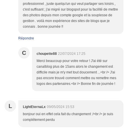
professionnel , juste quelqu'un qui veut partager ses loisirs ,
c'est suffisant ; j'ai migré sur blogspot pour la facilité de mettre
des photos depuis mon compte google et la souplesse de
gestion . voilà mon expérience des sites de blogs que je
connais . bonne journée !!
Répondre
C
choupette88
22/07/2024 17:25
Merci beaucoup pour votre retour ! J'ai été sur
canalblog plus de 15ans alors le changement est
difficile mais je m'y met tout doucement ...<br /> J'ai
pas encore trouvé comment mettre ou remettre mes
logos des partenaires.<br /> Bonne fin de journée !
L
LightEternaLx
09/05/2024 15:53
bonjour oui en effet cela fait du changement :/<br /> je suis
complétement perdu