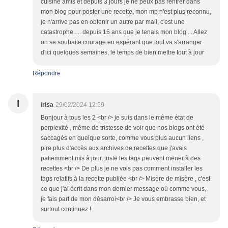
cuisine amis et depuis 3 jours je ne peux pas rentrer dans
mon blog pour poster une recette, mon mp n'est plus reconnu,
je n'arrive pas en obtenir un autre par mail, c'est une
catastrophe..... depuis 15 ans que je tenais mon blog ... Allez
on se souhaite courage en espérant que tout va s'arranger
d'ici quelques semaines, le temps de bien mettre tout à jour
Répondre
I
irisa
29/02/2024 12:59
Bonjour à tous les 2 <br /> je suis dans le même état de
perplexité , même de tristesse de voir que nos blogs ont été
saccagés en quelque sorte, comme vous plus aucun liens ,
pire plus d'accès aux archives de recettes que j'avais
patiemment mis à jour, juste les tags peuvent mener à des
recettes <br /> De plus je ne vois pas comment installer les
tags relatifs à la recette publiée <br /> Misère de misère , c'est
ce que j'ai écrit dans mon dernier message où comme vous,
je fais part de mon désarroi<br /> Je vous embrasse bien, et
surtout continuez !