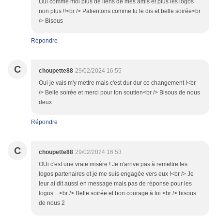
Oui comme moi plus de liens de mes amis et plus les logos
non plus !!<br /> Patientons comme tu le dis et belle soirée<br
/> Bisous
Répondre
C
choupette88
29/02/2024 16:55
Oui je vais m'y mettre mais c'est dur dur ce changement !<br
/> Belle soirée et merci pour ton soutien<br /> Bisous de nous
deux
Répondre
C
choupette88
29/02/2024 16:53
OUi c'est une vraie misère ! Je n'arrive pas à remettre les
logos partenaires et je me suis engagée vers eux !<br /> Je
leur ai dit aussi en message mais pas de réponse pour les
logos ...<br /> Belle soirée et bon courage à toi <br /> bisous
de nous 2