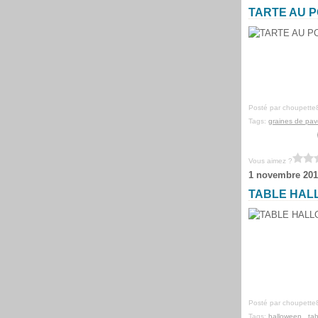
TARTE AU P
Posté par choupette
Tags:
graines de pav
Vous aimez ?
1 novembre 201
TABLE HALL
Posté par choupette
Tags:
halloween
,
tab