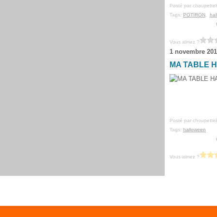
Posté par choupette
Tags:
POTIRON
,
ha
Vous aimez ?
1 novembre 201
MA TABLE 
Posté par choupette
Tags:
halloween
Vous aimez ?