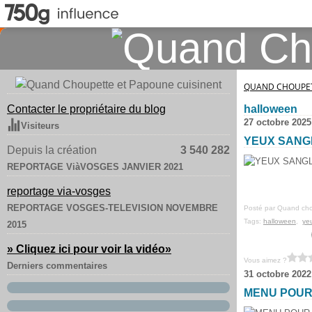
QUAND CHOUPET
Contacter le propriétaire du blog
halloween
27 octobre 2025
Visiteurs
YEUX SANG
Depuis la création
3 540 282
REPORTAGE ViàVOSGES JANVIER 2021
reportage via-vosges
REPORTAGE VOSGES-TELEVISION NOVEMBRE
Posté par Quand cho
Tags:
halloween
,
ye
2015
» Cliquez ici pour voir la vidéo
»
Vous aimez ?
Derniers commentaires
31 octobre 2022
MENU POUR