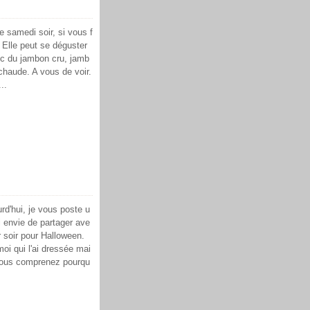
e samedi soir, si vous f
 Elle peut se déguster
c du jambon cru, jamb
 chaude. A vous de voir.
..
rd'hui, je vous poste u
ai envie de partager ave
r soir pour Halloween.
moi qui l'ai dressée mai
! Vous comprenez pourqu