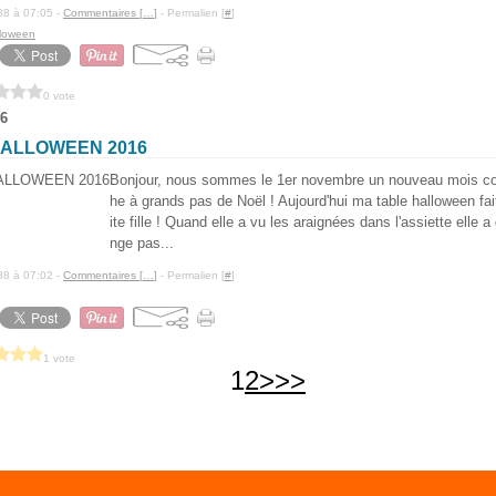
88 à 07:05 -
Commentaires [
…
]
- Permalien [
#
]
lloween
0 vote
6
HALLOWEEN 2016
Bonjour, nous sommes le 1er novembre un nouveau mois c
he à grands pas de Noël ! Aujourd'hui ma table halloween fai
ite fille ! Quand elle a vu les araignées dans l'assiette elle 
nge pas...
88 à 07:02 -
Commentaires [
…
]
- Permalien [
#
]
1 vote
1
2
>
>>