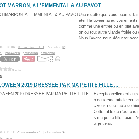
OTIMARRON, A L'EMMENTAL & AU PAVOT
Une recette que vous pourrez fair
êter Halloween avec vos enfants.
comme une entrée ou en plat ave
on ou tout autre viande froide ou
Nous l'avons nous déguster avec.
88 à 08:06 -
Commentaires [
…
]
- Permalien [
#
]
ot
,
halloween
,
potimarron
,
emmental
0 vote
9
OWEEN 2019 DRESSEE PAR MA PETITE FILLE ...
Exceptionnellement aujou
n deuxième article car j'
c vous notre table de hie
Cette table ce n'est pas 
s ma petite fille Lucie 
oi je tiens...
88 à 11:47 -
Commentaires [
…
]
- Permalien [
#
]
le
,
lucie