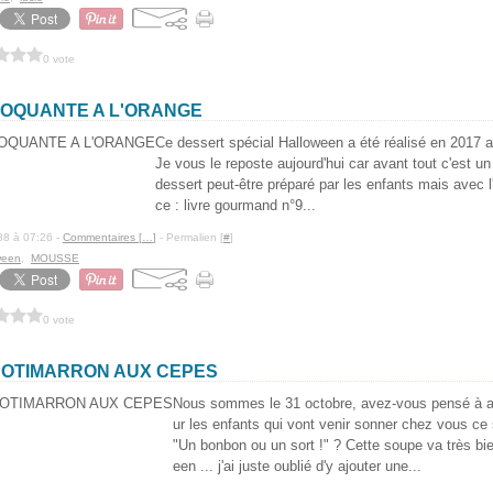
0 vote
OQUANTE A L'ORANGE
Ce dessert spécial Halloween a été réalisé en 2017 a
Je vous le reposte aujourd'hui car avant tout c'est un
dessert peut-être préparé par les enfants mais avec l'
ce : livre gourmand n°9...
88 à 07:26 -
Commentaires [
…
]
- Permalien [
#
]
ween
,
MOUSSE
0 vote
POTIMARRON AUX CEPES
Nous sommes le 31 octobre, avez-vous pensé à 
ur les enfants qui vont venir sonner chez vous ce 
"Un bonbon ou un sort !" ? Cette soupe va très bie
een ... j'ai juste oublié d'y ajouter une...