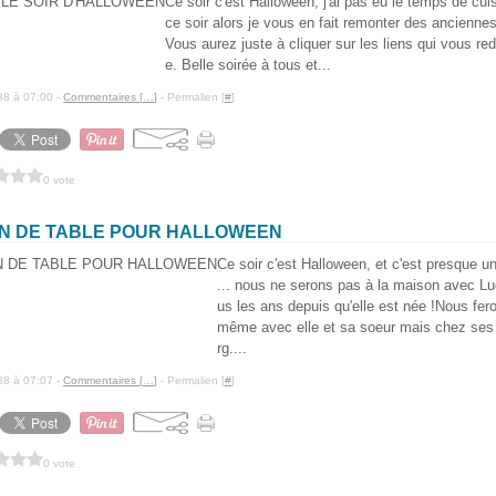
Ce soir c'est Halloween, j'ai pas eu le temps de cui
ce soir alors je vous en fait remonter des ancienn
Vous aurez juste à cliquer sur les liens qui vous redi
e. Belle soirée à tous et...
88 à 07:00 -
Commentaires [
…
]
- Permalien [
#
]
0 vote
N DE TABLE POUR HALLOWEEN
Ce soir c'est Halloween, et c'est presque u
... nous ne serons pas à la maison avec L
us les ans depuis qu'elle est née !Nous fer
même avec elle et sa soeur mais chez ses
rg....
88 à 07:07 -
Commentaires [
…
]
- Permalien [
#
]
0 vote