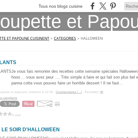
Tous nos blogs cuisine
TE ET PAPOUNE CUISINENT
>
CATEGORIES
>
HALLOWEEN
LANTS
Je vous fais remonter des recettes cette semaine spéciales Halloween
hooo ... vous avez peur .... Très simple à faire et qui fait son plus bel
panna cotta vous pouvez faire un horrible dessert ! Il ne faut...
upette et papoune cuisinent à 10:36 -
Commentaires [
…
]
- Permalien [
#
]
ux sanglants
0 vote
 LE SOIR D'HALLOWEEN