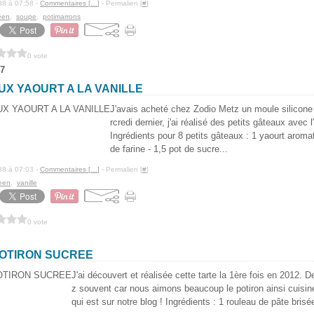
88 à 07:58 -
Commentaires [
…
]
- Permalien [
#
]
een
,
soupe
,
potimarrons
0 vote
7
UX YAOURT A LA VANILLE
J'avais acheté chez Zodio Metz un moule silicone
rcredi dernier, j'ai réalisé des petits gâteaux avec l
Ingrédients pour 8 petits gâteaux : 1 yaourt aromati
de farine - 1,5 pot de sucre...
88 à 07:03 -
Commentaires [
…
]
- Permalien [
#
]
een
,
vanille
0 vote
POTIRON SUCREE
J'ai découvert et réalisée cette tarte la 1ère fois en 2012. De
z souvent car nous aimons beaucoup le potiron ainsi cuisiné !
qui est sur notre blog ! Ingrédients : 1 rouleau de pâte brisée