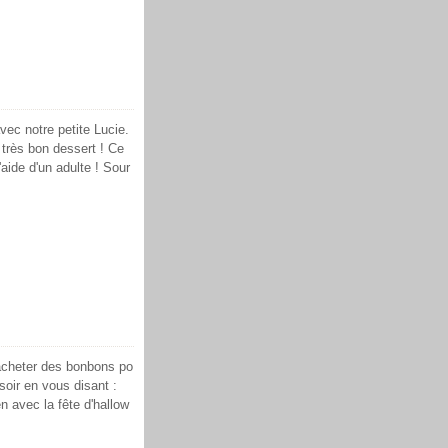
vec notre petite Lucie.
 très bon dessert ! Ce
aide d'un adulte ! Sour
acheter des bonbons po
soir en vous disant :
n avec la fête d'hallow