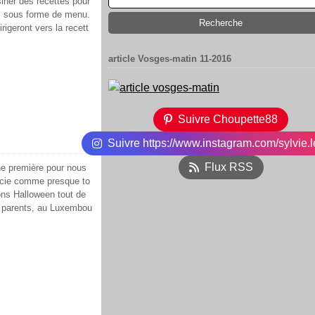
siner des recettes pour
es sous forme de menu.
rigeront vers la recett
article Vosges-matin 11-2016
Suivre Choupette88
Suivre https://www.instagram.com/sylvie.l
Flux RSS
ne première pour nous
ucie comme presque to
ons Halloween tout de
 parents, au Luxembou