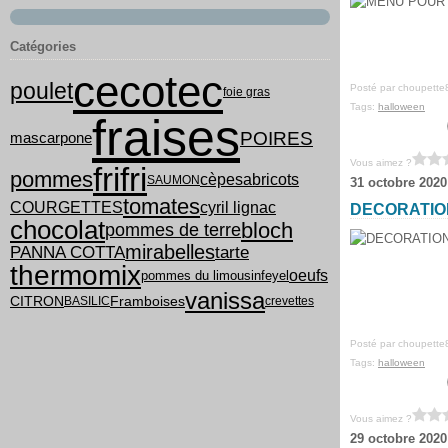
Catégories
cecotec
poulet
Posté par choupette
foie gras
Tags:
halloween
fraises
POIRES
mascarpone
Vous aimez ?
frifri
pommes
cèpes
abricots
SAUMON
31 octobre 2020
tomates
COURGETTES
cyril lignac
DECORATIO
chocolat
bloch
pommes de terre
mirabelles
PANNA COTTA
tarte
thermomix
oeufs
pommes du limousin
feyel
vanissa
CITRON
Framboises
BASILIC
crevettes
Posté par choupette
Tags:
halloween
Vous aimez ?
29 octobre 2020