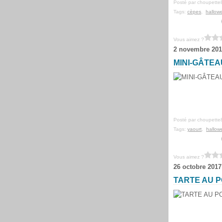
Posté par choupette
Tags:
cèpes
,
hallow
Vous aimez ?
2 novembre 201
MINI-GÂTEA
Posté par choupette
Tags:
yaourt
,
hallow
Vous aimez ?
26 octobre 2017
TARTE AU 