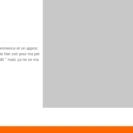
ommence et on approc
te hier soir pour ma pet
a dit " mais ça ne se ma