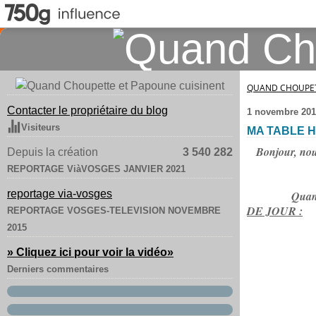
QUAND CHOUPET
Contacter le propriétaire du blog
1 novembre 201
Visiteurs
MA TABLE 
Bonjour, no
Depuis la création
3 540 282
REPORTAGE ViàVOSGES JANVIER 2021
reportage via-vosges
Quand
DE JOUR :
REPORTAGE VOSGES-TELEVISION NOVEMBRE
2015
» Cliquez ici pour voir la vidéo
»
Derniers commentaires