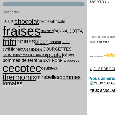
DE NUIT :
Catégories
chocolat
abricots
BASILIC
foie gras
fraises
PANNA COTTA
crevettes
Posté par choupette
frifri
bloch
POIRES
mascarpone
Tags:
halloween
vanissa
cyril lignac
COURGETTES
poulet
cèpes
pommes du limousin
SAUMON
Vous aimez ?
tarte
pommes de terre
CITRON
Framboises
cecotec
oeufs
feyel
thermomix
pommes
mirabelles
Vous aimerez
tomates
YEUX SANGLA