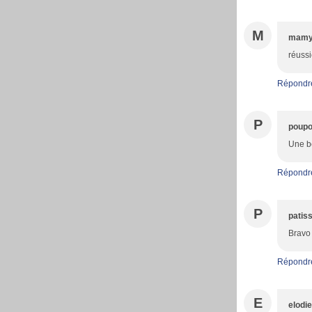
M
mamy
réussi
Répondr
P
poupo
Une be
Répondr
P
patiss
Bravo 
Répondr
E
elodi