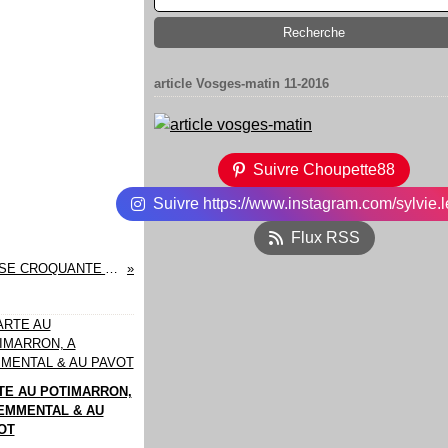
article Vosges-matin 11-2016
Suivre Choupette88
Suivre https://www.instagram.com/sylvie.l
Flux RSS
MOUSSE CROQUANTE A L'ORANGE
TE AU POTIMARRON,
'EMMENTAL & AU
OT