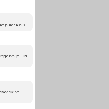
ente journée bisous
l'appétit coupé....<br
e chose que des