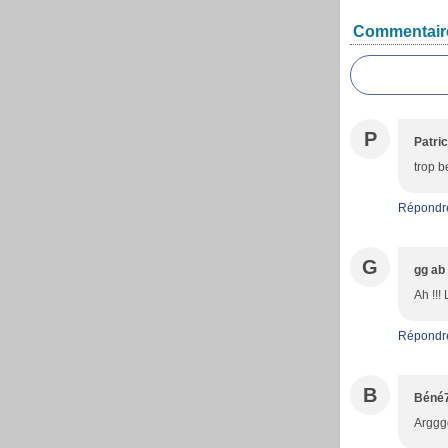
Commentair
P
Patric
trop 
Répondr
G
gg ab
Ah !!!
Répondr
B
Béné
Argggg