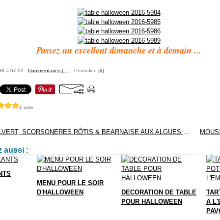
Passez un excellent dimanche et à demain ...
88 à 07:02 -
Commentaires [
…
]
- Permalien [
#
]
1 vote
FILET DE COLVERT, SCORSONERES RÔTIS & BEARNAISE AUX ALGUES DE LA TABLE DU CONNETABLE
 aussi :
NTS
MENU POUR LE SOIR
D'HALLOWEEN
DECORATION DE TABLE
TAR
POUR HALLOWEEN
A L
PAV