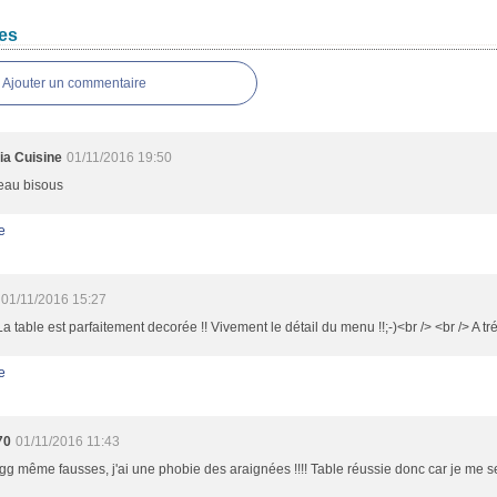
es
Ajouter un commentaire
ia Cuisine
01/11/2016 19:50
beau bisous
e
01/11/2016 15:27
 La table est parfaitement decorée !! Vivement le détail du menu !!;-)<br /> <br /> A tr
e
70
01/11/2016 11:43
g même fausses, j'ai une phobie des araignées !!!! Table réussie donc car je me se