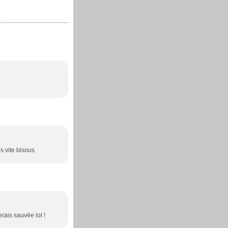
és vite bisous
rais sauvée lol !