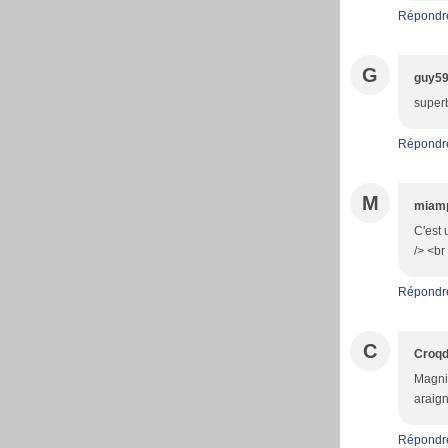
Répondr
G
guy5
superb
Répondr
M
miam
C'est 
/> <br
Répondr
C
Croqd
Magnif
araign
Répondr