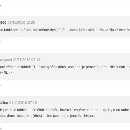
e
9600
01/11/2016 10:25
e table belle décoration même des bébêtes dans les assiettes <br /> <br /> excell
e
ponpon
01/11/2016 08:19
une très belle table!! Et les araignées dans l'assiette, je pense que ma fille aurait eu 
 /> Bizzz
e
elice
01/11/2016 07:18
ique cette table ! Lucie était comblée, bravo ! J'espère seulement qu'il y a eu autr
ées dans l'assiette... (rires)... Une excellente journée, bisous
e