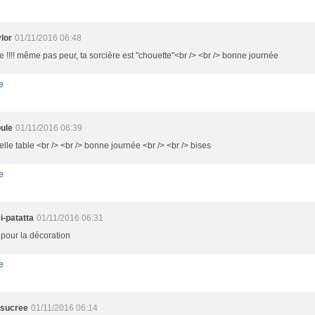
lor
01/11/2016 06:48
e !!!! même pas peur, ta sorcière est "chouette"<br /> <br /> bonne journée
e
ule
01/11/2016 06:39
lle table <br /> <br /> bonne journée <br /> <br /> bises
e
i-patatta
01/11/2016 06:31
pour la décoration
e
esucree
01/11/2016 06:14