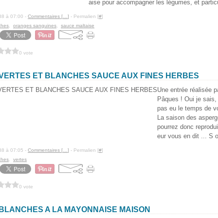
aise pour accompagner les légumes, et particu
88 à 07:00 -
Commentaires [
…
]
- Permalien [
#
]
ches
,
oranges sanguines
,
sauce maltaise
0 vote
VERTES ET BLANCHES SAUCE AUX FINES HERBES
Une entrée réalisée p
Pâques ! Oui je sais, c
pas eu le temps de vo
La saison des asperge
pourrez donc reproduir
eur vous en dit ... S o
88 à 07:05 -
Commentaires [
…
]
- Permalien [
#
]
ches
,
vertes
0 vote
BLANCHES A LA MAYONNAISE MAISON