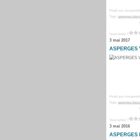
Posté par choupette
Tags:
asperges blan
Vous aimez ?
3 mai 2017
ASPERGES 
Posté par choupette
Tags:
asperges blan
Vous aimez ?
3 mai 2016
ASPERGES 