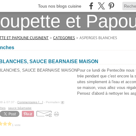
Tous nos blogs cuisine
TE ET PAPOUNE CUISINENT
>
CATEGORIES
>
ASPERGES BLANCHES
anches
BLANCHES, SAUCE BEARNAISE MAISON
Pour ce lundi de Pentecôte nous
trée pendant que c'est encore la
uites simplement à l'eau et acco
se maison, vous allez vous régal
Pensez d'abord à nettoyer les asp
88 à 07:37 -
Commentaires [
…
]
- Permalien [
#
]
ches
,
sauce béarnaise
1 vote