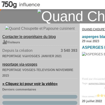
QUAND CHOUPET
Contacter le propriétaire du blog
asperges bl
29 mai 2023
Visiteurs
ASPERGES 
Depuis la création
3 540 393
REPORTAGE ViàVOSGES JANVIER 2021
reportage via-vosges
REPORTAGE VOSGES-TELEVISION NOVEMBRE
2015
Posté par choupette
» Cliquez ici pour voir la vidéo
»
Tags:
asperges blan
Derniers commentaires
Vous aimez ?
20 juillet 2022