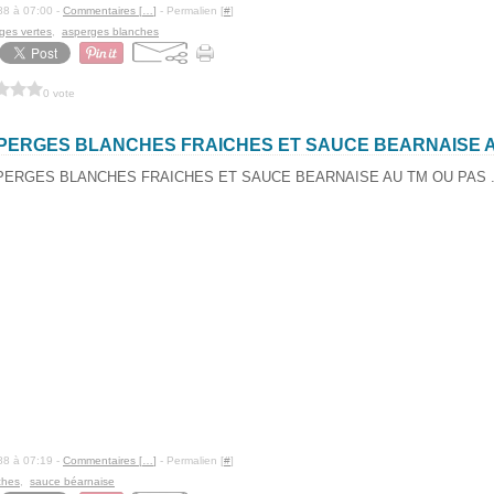
88 à 07:00 -
Commentaires [
…
]
- Permalien [
#
]
ges vertes
,
asperges blanches
0 vote
PERGES BLANCHES FRAICHES ET SAUCE BEARNAISE AU 
88 à 07:19 -
Commentaires [
…
]
- Permalien [
#
]
ches
,
sauce béarnaise