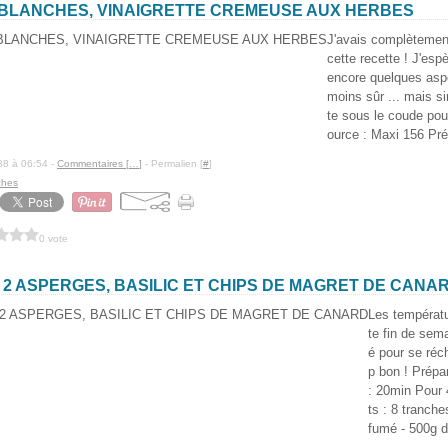
BLANCHES, VINAIGRETTE CREMEUSE AUX HERBES
J'avais complètement
cette recette ! J'es
encore quelques aspe
moins sûr ... mais si
te sous le coude pou
ource : Maxi 156 Pré
88 à 06:54 -
Commentaires [
…
]
- Permalien [
#
]
ches
0 vote
2 ASPERGES, BASILIC ET CHIPS DE MAGRET DE CANA
Les températu
te fin de sem
é pour se réch
p bon ! Prépa
: 20min Pour 
ts : 8 tranch
fumé - 500g d