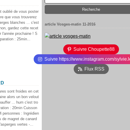
 oublié de vous poster
père que vous trouverez
rges blanches ... c'est
article Vosges-matin 11-2016
non, gardez cette recet
r l'année prochaine ! S
paration : 25min...
Suivre Choupette88
Suivre https://www.instagram.com/sylvie.l
Flux RSS
RD
res sont froides en cet
aine alors un bon velout
auffer ... hum c'est tro
ration : 20min Cuisson
4 personnes : Ingrédien
es de magret de canard
'asperges vertes -...