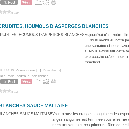
0 vote
 CRUDITES, HOUMOUS D'ASPERGES BLANCHES
Aujourd'hui c'est notre fill
... Nous avons eu notre p
une semaine et nous l'av
s. Nous avons fait cette fê
use-bouche qu'elle nous a
mmencer...
88 à 07:25 -
Commentaires [
…
]
- Permalien [
#
]
ches
,
radis
,
houmous
,
pois chiches
0 vote
BLANCHES SAUCE MALTAISE
Vous aimez les oranges sanguine et les asper
anges sanguines est terminée vous allez me d
re en trouver chez nos primeurs. Rien de meil