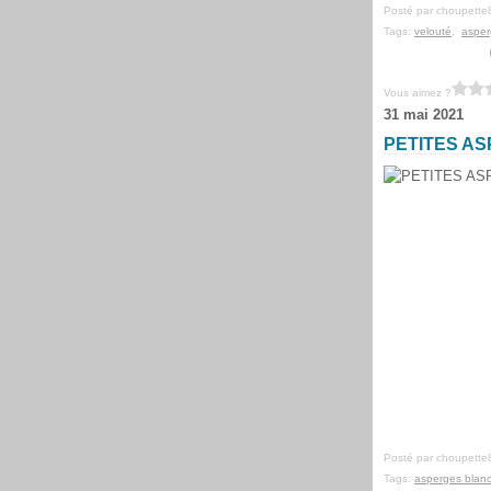
Posté par choupette
Tags:
velouté
,
asper
Vous aimez ?
31 mai 2021
PETITES AS
Posté par choupette
Tags:
asperges blan