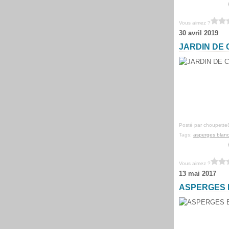
Vous aimez ?
30 avril 2019
JARDIN DE
Posté par choupette
Tags:
asperges blan
Vous aimez ?
13 mai 2017
ASPERGES 