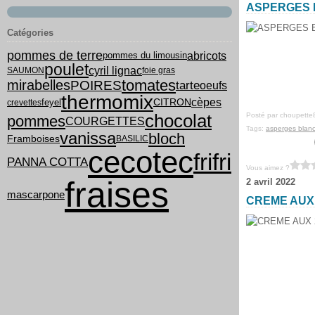
ASPERGES 
Catégories
pommes de terre
abricots
pommes du limousin
poulet
cyril lignac
SAUMON
foie gras
tomates
mirabelles
POIRES
tarte
oeufs
thermomix
cèpes
feyel
CITRON
crevettes
chocolat
Posté par choupette
pommes
COURGETTES
Tags:
asperges blan
vanissa
bloch
Framboises
BASILIC
cecotec
frifri
PANNA COTTA
Vous aimez ?
fraises
2 avril 2022
mascarpone
CREME AUX 