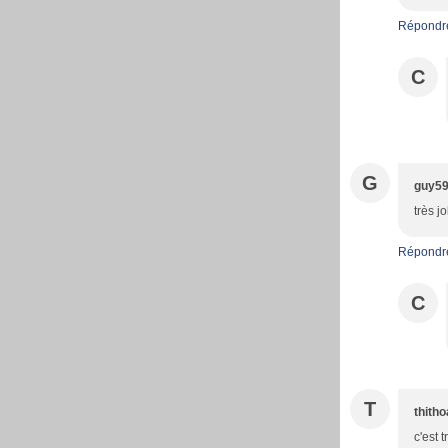
Répondr
C
G
guy5
très j
Répondr
C
T
thith
c'est 