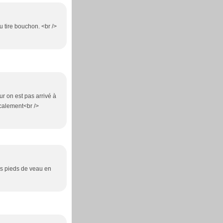
u tire bouchon. <br />
eur on est pas arrivé à
micalement<br />
des pieds de veau en