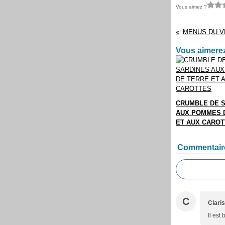
Vous aimez ?
MENUS DU VE
Vous aimerez
CRUMBLE DE 
AUX POMMES 
ET AUX CARO
Commentair
C
Clari
Il est