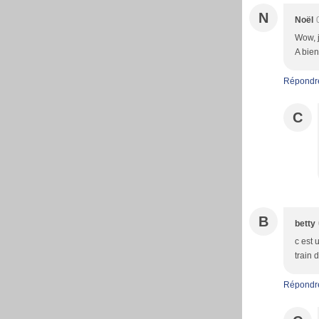
N
Noël
Wow, j
A bien
Répondr
C
B
betty
c est 
train 
Répondr