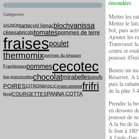
émondées
Catégories
Mettre les ra
Mettre le lait
vanissa
bloch
tarte
cyril lignac
SAUMON
bol, puis act
tomates
pommes de terre
cèpes
abricots
Ajouter les r
fraises
poulet
Transvaser la
centre et roul
thermomix
pommes du limousin
pousser 45mi
cecotec
pommes
Framboises
Beurre un mo
chocolat
Réserver. A l
mirabelles
oeufs
foie gras
crevettes
puis la rabat
frifri
POIRES
mascarpone
CITRON
BASILIC
de la pâte 3-4
PANNA COTTA
COURGETTES
feyel
Prendre la bo
en dessous de
pousser de n
A la fin de l
le four à 180
A l'aide d'un