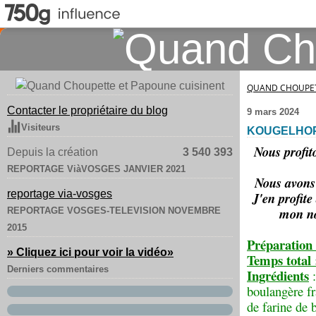
QUAND CHOUPET
Contacter le propriétaire du blog
9 mars 2024
Visiteurs
KOUGELHOP
Nous profit
Depuis la création
3 540 393
REPORTAGE ViàVOSGES JANVIER 2021
Nous avons 
reportage via-vosges
J'en profite
mon nou
REPORTAGE VOSGES-TELEVISION NOVEMBRE
2015
Préparation
» Cliquez ici pour voir la vidéo
»
Temps total 
Derniers commentaires
Ingrédients
boulangère f
de farine de 