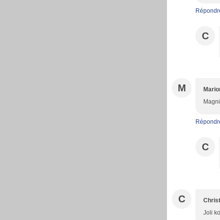
Répondr
C
M
Mario
Magnif
Répondr
C
C
Christ
Joli k