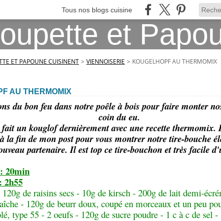
Tous nos blogs cuisine
TE ET PAPOUNE CUISINENT
>
VIENNOISERIE
>
KOUGELHOPF AU THERMOMIX
F AU THERMOMIX
ons du bon feu dans notre poêle à bois pour faire monter no
coin du eu.
fait un kouglof dernièrement avec une recette thermomix. Il
 à la fin de mon post pour vous montrer notre tire-bouche él
veau partenaire. Il est top ce tire-bouchon et très facile d'
 : 20min
: 2h55
: 120g de raisins secs - 10g de kirsch - 200g de lait demi-écr
raîche - 120g de beurr doux, coupé en morceaux et un peu po
blé, type 55 - 2 oeufs - 120g de sucre poudre - 1 c à c de sel