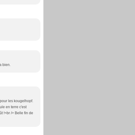
a bien.
 pour les kougelhopf.
le en terre c'est
 !<br /> Belle fin de