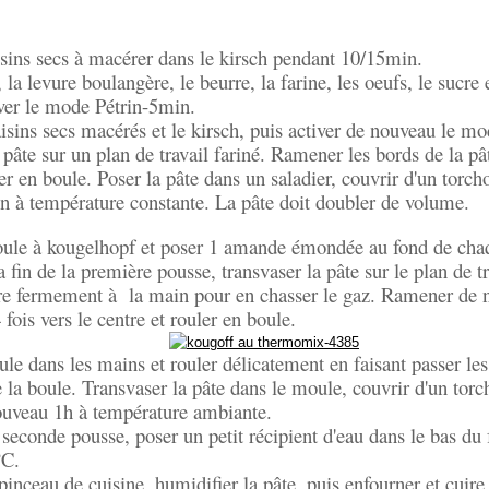
isins secs à macérer dans le kirsch pendant 10/15min.
, la levure boulangère, le beurre, la farine, les oeufs, le sucre 
iver le mode Pétrin-5min.
aisins secs macérés et le kirsch, puis activer de nouveau le mo
 pâte sur un plan de travail fariné. Ramener les bords de la pât
er en boule. Poser la pâte dans un saladier, couvrir d'un torcho
n à température constante. La pâte doit doubler de volume.
ule à kougelhopf et poser 1 amande émondée au fond de chaq
a fin de la première pousse, transvaser la pâte sur le plan de t
tre fermement à la main pour en chasser le gaz. Ramener de 
 fois vers le centre et rouler en boule.
ule dans les mains et rouler délicatement en faisant passer le
 la boule. Transvaser la pâte dans le moule, couvrir d'un torch
ouveau 1h à température ambiante.
a seconde pousse, poser un petit récipient d'eau dans le bas du 
°C.
 pinceau de cuisine, humidifier la pâte, puis enfourner et cui