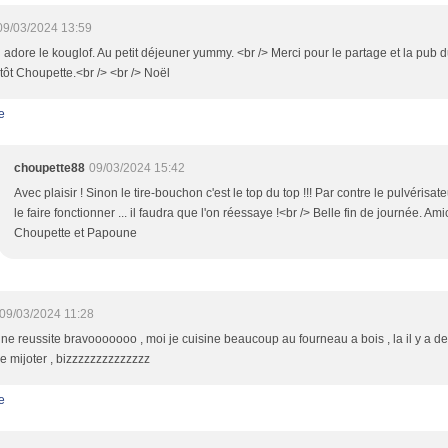
09/03/2024 13:59
 adore le kouglof. Au petit déjeuner yummy. <br /> Merci pour le partage et la pub d
tôt Choupette.<br /> <br /> Noël
e
choupette88
09/03/2024 15:42
Avec plaisir ! Sinon le tire-bouchon c'est le top du top !!! Par contre le pulvérisat
le faire fonctionner ... il faudra que l'on réessaye !<br /> Belle fin de journée. A
Choupette et Papoune
09/03/2024 11:28
une reussite bravooooooo , moi je cuisine beaucoup au fourneau a bois , la il y a 
de mijoter , bizzzzzzzzzzzzzz
e