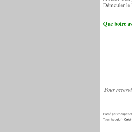
Démouler le k
Que boire av
Pour recevoi
Posté par choupette
Tags:
kouglof - Cuisin