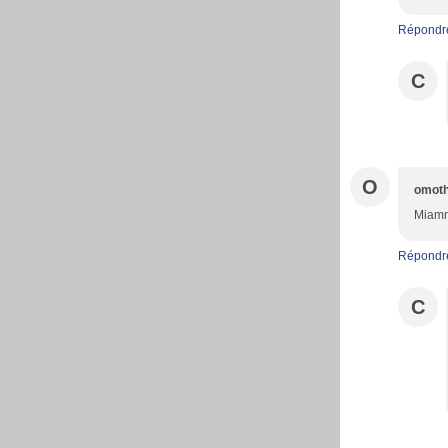
Répondr
C
O
omot
Miammm
Répondr
C