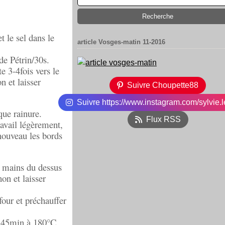
et le sel dans le
article Vosges-matin 11-2016
de Pétrin/30s.
e 3-4fois vers le
n et laisser
Suivre Choupette88
Suivre https://www.instagram.com/sylvie.l
ue rainure.
Flux RSS
ravail légèrement,
nouveau les bords
s mains du dessus
on et laisser
four et préchauffer
re 45min à 180°C.