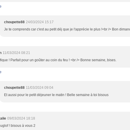
e
choupette88
24/03/2024 15:17
Je te comprends car c'est au petit déj que je l'apprécie le plus !<br /> Bon dima
n
11/03/2024 08:21
ique ! Parfait pour un goûter au coin du feu ! <br /> Bonne semaine, bises.
e
choupette88
11/03/2024 09:04
Et aussi pour le petit déjeuner le matin ! Belle semaine à toi bisous
alie
09/03/2024 18:18
ouglof ! bisous à vous 2