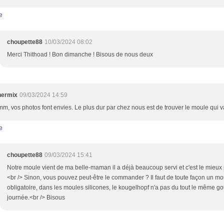
e
choupette88
10/03/2024 08:02
Merci Thithoad ! Bon dimanche ! Bisous de nous deux
hermix
09/03/2024 14:59
, vos photos font envies. Le plus dur par chez nous est de trouver le moule qui v
e
choupette88
09/03/2024 15:41
Notre moule vient de ma belle-maman il a déjà beaucoup servi et c'est le mieux
<br /> Sinon, vous pouvez peut-être le commander ? Il faut de toute façon un mou
obligatoire, dans les moules silicones, le kougelhopf n'a pas du tout le même goût
journée.<br /> Bisous