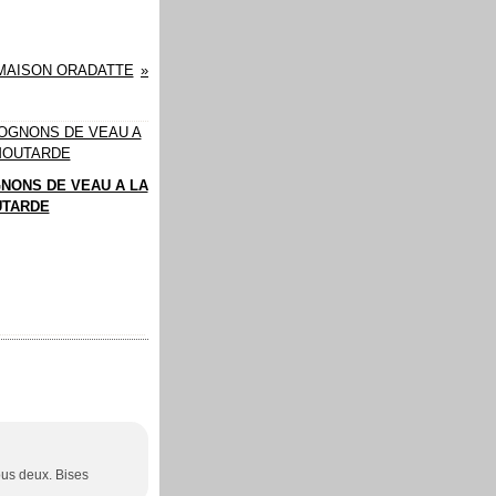
MAISON ORADATTE
NONS DE VEAU A LA
TARDE
vous deux. Bises