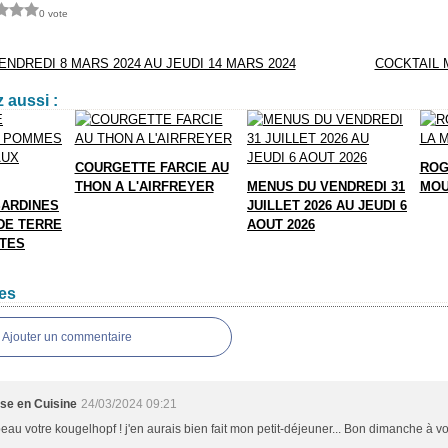
0 vote
NDREDI 8 MARS 2024 AU JEUDI 14 MARS 2024
COCKTAIL 
 aussi :
COURGETTE FARCIE AU
ROG
THON A L'AIRFREYER
MENUS DU VENDREDI 31
MOU
SARDINES
JUILLET 2026 AU JEUDI 6
DE TERRE
AOUT 2026
TTES
es
Ajouter un commentaire
sse en Cuisine
24/03/2024 09:21
 beau votre kougelhopf ! j'en aurais bien fait mon petit-déjeuner... Bon dimanche à 