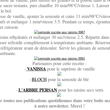
de sucre restants, puis chauffer 10 min/98°C/vitesse 1. Laisser
le bol.
usse de vanille, ajouter la semoule et cuire 11 min/98°C/vitess
ufs et mélanger 1 min/vitesse 3.5. Pendant ce temps, égoutter 
er cuisson.
aisins réhydratés et mélanger 30 sec/vitesse 2.5. Répartir dan
aisser refroidir complètement à température ambiante. Réserve
frigérateur avant de démouler. Servir les gâteaux de semoul
ambiante.
Partenaires pour cette recette :
VANISSA
-
pour le suprême de vanille
-
BLOCH
pour la semoule de blé
L'ARBRE PERSAN
-
pour les raisins secs verts
r toutes nos publications quotidiennes dans votre boite ma
à notre newsletter. Merci !