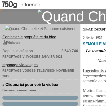
QUAND CHOUPET
Contacter le propriétaire du blog
5 février 2024
Visiteurs
SEMOULE AU
La semoule
Depuis la création
3 540 746
REPORTAGE ViàVOSGES JANVIER 2021
Nous
reportage via-vosges
Ingrédients 
REPORTAGE VOSGES-TELEVISION NOVEMBRE
1 gousse de v
2015
semoule de b
» Cliquez ici pour voir la vidéo
»
Mettre l'eau 
Derniers commentaires
temps, mettre
raisins-rhum, 
Egrainer la go