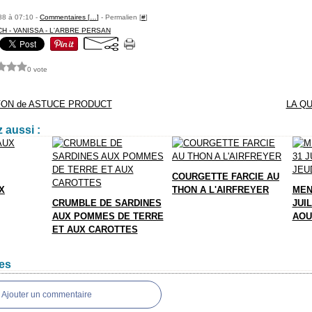
88 à 07:10 -
Commentaires [
…
]
- Permalien [
#
]
CH - VANISSA - L'ARBRE PERSAN
0 vote
FON de ASTUCE PRODUCT
LA Q
 aussi :
COURGETTE FARCIE AU
X
THON A L'AIRFREYER
MEN
CRUMBLE DE SARDINES
JUIL
AUX POMMES DE TERRE
AOU
ET AUX CAROTTES
es
Ajouter un commentaire