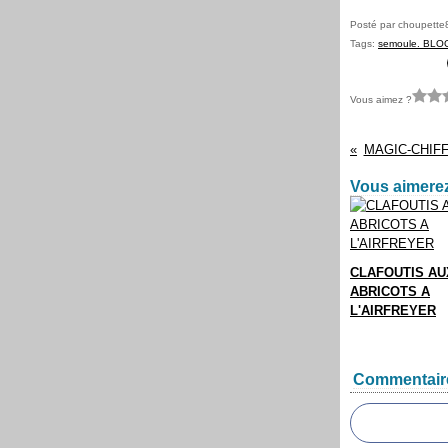
Posté par choupette
Tags:
semoule. BLO
Vous aimez ?
MAGIC-CHIF
Vous aimerez
CLAFOUTIS AU
ABRICOTS A
L'AIRFREYER
Commentair