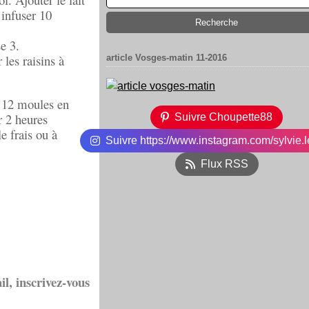
 infuser 10
e 3.
les raisins à
article Vosges-matin 11-2016
s 12 moules en
r 2 heures
Suivre Choupette88
e frais ou à
Suivre https://www.instagram.com/sylvie.l
Flux RSS
il, inscrivez-vous