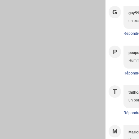
G
guy5
un exc
Répondr
P
poupo
Humm v
Répondr
T
thith
un bo
Répondr
M
Mario