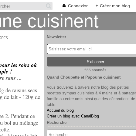
Connexion
+
Créer mon blog
Newsletter
 SECS
our les soirs où
ple !
566 abonnés
e sans ...
Quand Choupette et Papoune cuisinent
Vous trouverez à travers notre blog des petites
0g de raisins secs -
recettes sympas cuisinées à 4 mains et à partager
 de lait - 120g de
famille ou entre amis ainsi que des décorations de
table.
Accueil du blog
se 2. Pendant ce
Créer un blog avec CanalBlog
 du bol au mélange
Recherche
cette.
l. Ajouter le lait