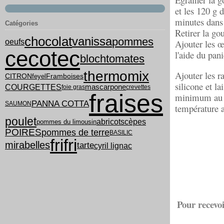
et les 120 g 
minutes dans 
Catégories
Retirer la go
chocolat
vanissa
pommes
oeufs
Ajouter les œ
cecotec
l'aide du pani
bloch
tomates
thermomix
Ajouter les r
feyel
CITRON
Framboises
silicone et l
COURGETTES
mascarpone
foie gras
crevettes
fraises
minimum au ré
PANNA COTTA
SAUMON
température 
poulet
abricots
cèpes
pommes du limousin
POIRES
pommes de terre
BASILIC
frifri
mirabelles
tarte
cyril lignac
Pour recevoi