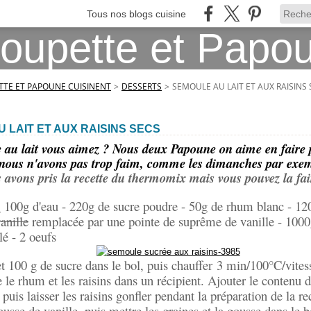
Tous nos blogs cuisine
TE ET PAPOUNE CUISINENT
>
DESSERTS
>
SEMOULE AU LAIT ET AUX RAISINS
 LAIT ET AUX RAISINS SECS
 au lait vous aimez ? Nous deux Papoune on aime en faire p
nous n'avons pas trop faim, comme les dimanches par exem
 avons pris la recette du thermomix mais vous pouvez la fair
:
100g d'eau - 220g de sucre poudre - 50g de rhum blanc - 12
anille
remplacée par une pointe de suprême de vanille - 1000g
lé - 2 oeufs
et 100 g de sucre dans le bol, puis chauffer 3 min/100°C/vites
 le rhum et les raisins dans un récipient. Ajouter le contenu
puis laisser les raisins gonfler pendant la préparation de la re
usse de vanille, puis mettre les graines et la gousse dans le bo