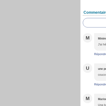
Commentair
M
Minim
J'ai h
Répondr
U
une pe
coucou
Répondr
M
Mario
Une be