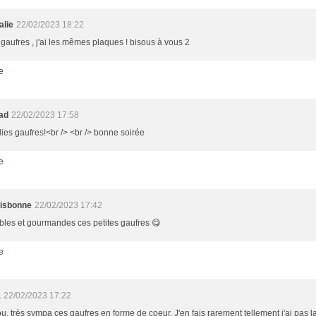
alie
22/02/2023 18:22
 gaufres , j'ai les mêmes plaques ! bisous à vous 2
e
oad
22/02/2023 17:58
olies gaufres!<br /> <br /> bonne soirée
e
Lisbonne
22/02/2023 17:42
bles et gourmandes ces petites gaufres 😋
e
a
22/02/2023 17:22
, très sympa ces gaufres en forme de coeur. J'en fais rarement tellement j'ai pas l