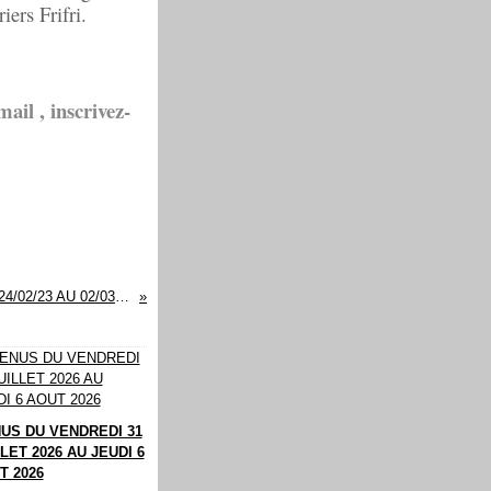
ers Frifri.
ail , inscrivez-
MENUS POUR LA SEMAINE DU 24/02/23 AU 02/03/2023
US DU VENDREDI 31
LET 2026 AU JEUDI 6
T 2026