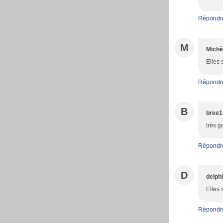
Répondr
M
Michè
Elles 
Répondr
B
bree1
très 
Répondr
D
delph
Elles 
Répondr