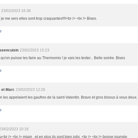
23/02/2023 16:36
e me sers elles sont trop craquantes!!!!<br /> <br /> Bises.
e
sseencuisin
23/02/2023 15:23
qu'on puisse les faire au Thermomix ! je vais les tester... Belle soirée. Bises
e
e et Marc
23/02/2023 12:26
les appelaient les gaufres de la saint-Valentin. Bravo et gros bisous à vous deux.
e
23/02/2023 10:16
<br /> <br /> miam , et en plus ils sont bien jolis .<br /> <br /> bonne journée