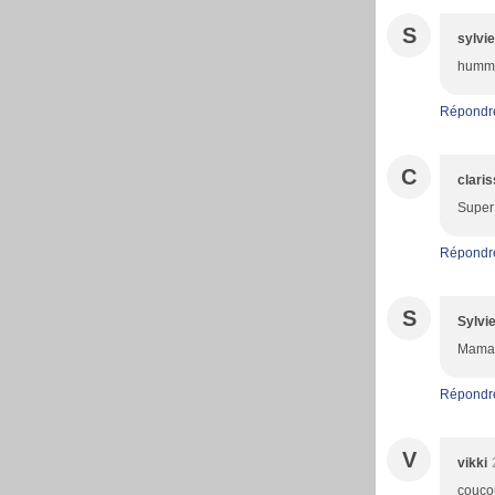
S
sylvie
humm j
Répondr
C
clari
Super 
Répondr
S
Sylvi
Maman 
Répondr
V
vikki
coucou