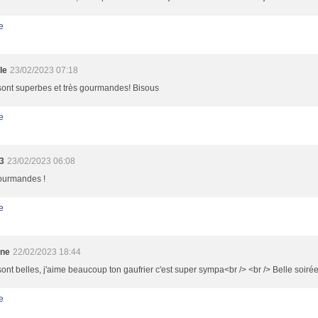
e
le
23/02/2023 07:18
sont superbes et très gourmandes! Bisous
e
3
23/02/2023 06:08
gourmandes !
e
ine
22/02/2023 18:44
sont belles, j'aime beaucoup ton gaufrier c'est super sympa<br /> <br /> Belle soiré
e