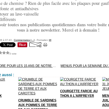
de chemise ? Rien de plus facile avec les plaques pour gaufri
fonte et antiadhésives
toyer au lave-vaisselle
ifférents
oir toutes nos publications quotidiennes dans votre boite m
vous à notre newsletter. Merci et à demain !
88 à 07:43 -
Commentaires [
…
]
- Permalien [
#
]
0 vote
FILTRO D'AMORE POUR LES 15 ANS DE NOTRE BLOG
 aussi :
COURGETTE FARCIE AU
X
THON A L'AIRFREYER
MEN
CRUMBLE DE SARDINES
JUIL
AUX POMMES DE TERRE
AOU