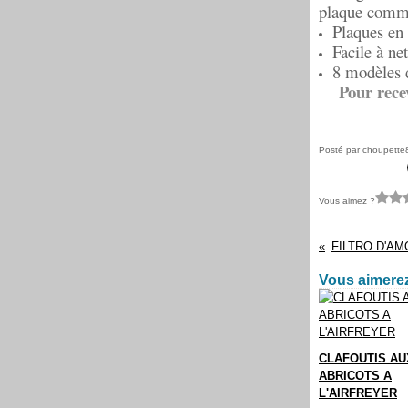
plaque comme 
Plaques en 
Facile à net
8 modèles d
Pour recev
Posté par choupette
Vous aimez ?
Vous aimerez
CLAFOUTIS AU
ABRICOTS A
L'AIRFREYER