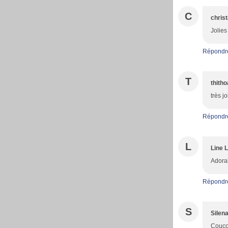
C
christ
Jolies
Répondr
T
thith
très j
Répondr
L
Line 
Adora
Répondr
S
Silen
Coucou