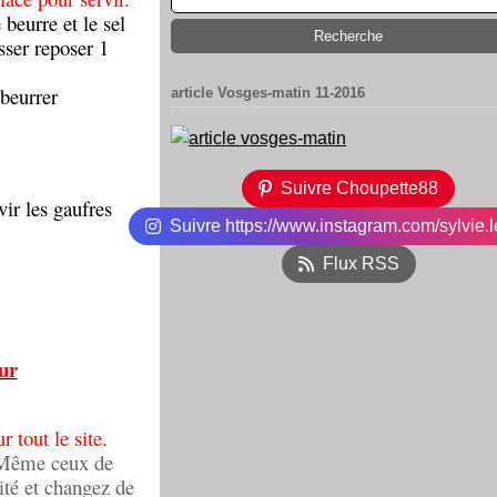
 beurre et le sel
sser reposer 1
 beurrer
article Vosges-matin 11-2016
Suivre Choupette88
ir les gaufres
Suivre https://www.instagram.com/sylvie.l
Flux RSS
ur
r tout le site.
. Même ceux de
ité et changez de