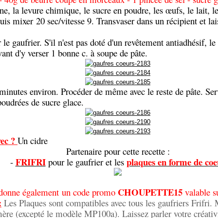
ne, la levure chimique, le sucre en poudre, les œufs, le lait, le
puis mixer 20 sec/vitesse 9. Transvaser dans un récipient et lai
 le gaufrier. S'il n'est pas doté d'un revêtement antiadhésif, le
ant d'y verser 1 bonne c. à soupe de pâte.
 minutes environ. Procéder de même avec le reste de pâte. Serv
oudrées de sucre glace.
ec ?
Un cidre
Partenaire pour cette recette :
FRIFRI
plaques en forme de coe
-
pour le gaufrier et les
CHOUPETTE15
 donne également un code promo
valable su
:
Les Plaques sont compatibles avec tous les gaufriers Frifri
ère (excepté le modèle MP100a). Laissez parler votre créativ