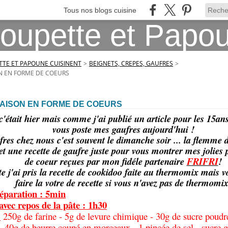
Tous nos blogs cuisine
TE ET PAPOUNE CUISINENT
>
BEIGNETS, CREPES, GAUFRES
>
N EN FORME DE COEURS
AISON EN FORME DE COEURS
'était hier mais comme j'ai publié un article pour les 15ans
vous poste mes gaufres aujourd'hui !
res chez nous c'est souvent le dimanche soir ... la flemme de
t une recette de gaufre juste pour vous montrer mes jolies
de coeur reçues par mon fidéle partenaire
FRIFRI
!
te j'ai pris la recette de cookidoo faite au thermomix mais 
faire la votre de recette si vous n'avez pas de thermomix
éparation : 5min
avec repos de la pâte : 1h30
:
250g de farine - 5g de levure chimique - 30g de sucre poudre
r - 40g de beurre coupé en morceaux - 1 pincée de sel - sucre g