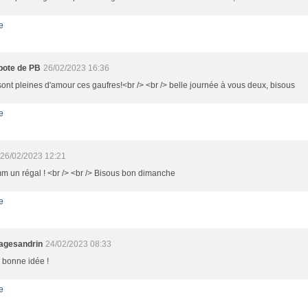
e
pote de PB
26/02/2023 16:36
sont pleines d'amour ces gaufres!<br /> <br /> belle journée à vous deux, bisous
e
26/02/2023 12:21
 un régal ! <br /> <br /> Bisous bon dimanche
e
lagesandrin
24/02/2023 08:33
 bonne idée !
e