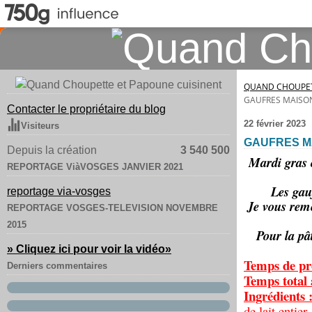
QUAND CHOUPET
GAUFRES MAISO
Contacter le propriétaire du blog
22 février 2023
Visiteurs
GAUFRES M
Depuis la création
3 540 500
Mardi gras c
REPORTAGE ViàVOSGES JANVIER 2021
Les gauf
reportage via-vosges
Je vous reme
REPORTAGE VOSGES-TELEVISION NOVEMBRE
2015
Pour la pâ
» Cliquez ici pour voir la vidéo
»
Temps de pr
Derniers commentaires
Temps total 
Ingrédients 
de lait entie