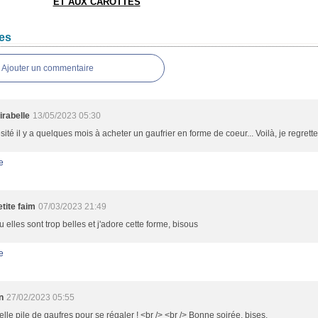
ET AUX CAROTTES
es
Ajouter un commentaire
irabelle
13/05/2023 05:30
ésité il y a quelques mois à acheter un gaufrier en forme de coeur... Voilà, je regret
e
tite faim
07/03/2023 21:49
 elles sont trop belles et j'adore cette forme, bisous
e
n
27/02/2023 05:55
lle pile de gaufres pour se régaler ! <br /> <br /> Bonne soirée, bises.