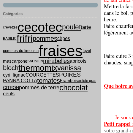
Mettre la fari
dans le bol, 
Catégories
heure.
cecotec
Faire chauffer
poulet
tarte
crevettes
légèrement av
frifri
pommes
cèpes
BASILIC
fraises
pommes du limousin
feyel
Faire cuire 3
mirabelles
abricots
chaudes, saup
mascarpone
SAUMON
thermomix
vanissa
bloch
POIRES
cyril lignac
COURGETTES
tomates
PANNA COTTA
Framboises
foie gras
Que boire av
chocolat
pommes de terre
CITRON
oeufs
Je vous
Petit rappel 
votre grand-m