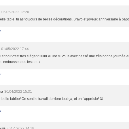
a
06/05/2022 12:20
elle table, tu as toujours de belles décorations. Bravo et joyeux anniversaire à pa
e
01/05/2022 17:44
et noir c'est très élégant!!!!<br /> <br /> Vous avez passé une très bonne journée en 
us embrasse tous les deux.
e
ha
30/04/2022 15:31
 belle tablée! On sent le travail derrière tout ça, et on l'apprécie! 😀
e
ule
30/04/2022 14:18