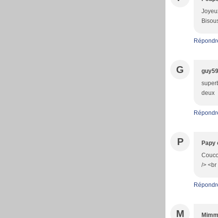
Joyeux
Bisou
Répondr
G
guy5
superb
deux
Répondr
P
Papy 
Coucou
/> <br
Répondr
M
Mim