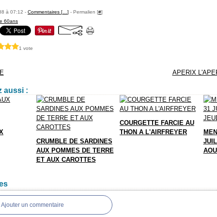
88 à 07:12 -
Commentaires [
…
]
- Permalien [
#
]
le 60ans
1 vote
E
APERIX L'APE
 aussi :
COURGETTE FARCIE AU
X
THON A L'AIRFREYER
MEN
CRUMBLE DE SARDINES
JUIL
AUX POMMES DE TERRE
AOU
ET AUX CAROTTES
es
Ajouter un commentaire