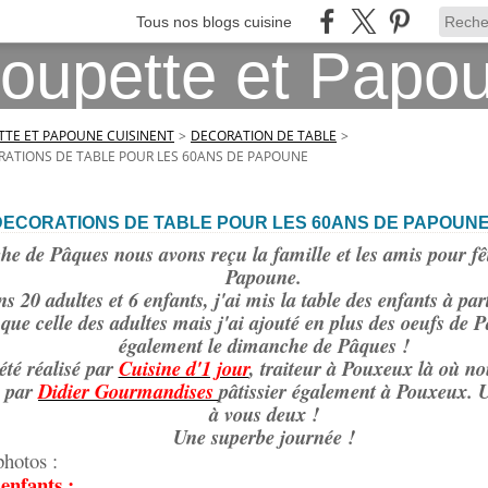
Tous nos blogs cuisine
TE ET PAPOUNE CUISINENT
>
DECORATION DE TABLE
>
ATIONS DE TABLE POUR LES 60ANS DE PAPOUNE
DECORATIONS DE TABLE POUR LES 60ANS DE PAPOUN
e de Pâques nous avons reçu la famille et les amis pour fê
Papoune.
s 20 adultes et 6 enfants, j'ai mis la table des enfants à pa
que celle des adultes mais j'ai ajouté en plus des oeufs de P
également le dimanche de Pâques !
été réalisé par
Cuisine d'1 jour
, traiteur à Pouxeux là où no
e par
Didier Gourmandises
pâtissier également à Pouxeux.
à vous deux !
Une superbe journée !
photos :
 enfants :