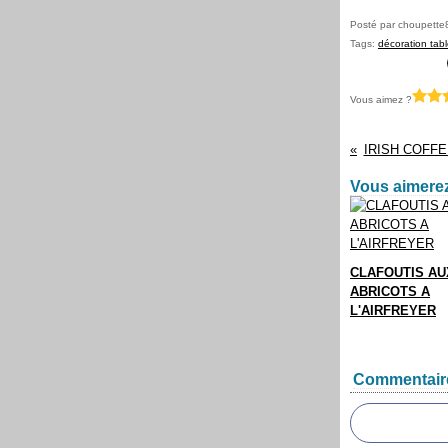
Posté par choupette
Tags:
décoration tab
Vous aimez ?
IRISH COFFE
Vous aimerez
CLAFOUTIS AU
ABRICOTS A
L'AIRFREYER
Commentair