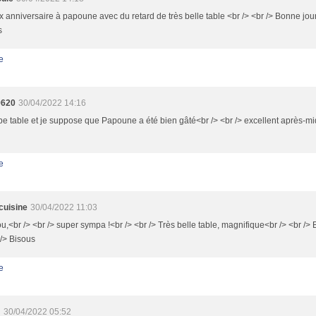
 anniversaire à papoune avec du retard de très belle table <br /> <br /> Bonne jour
s
e
9620
30/04/2022 14:16
e table et je suppose que Papoune a été bien gâté<br /> <br /> excellent après-mid
e
cuisine
30/04/2022 11:03
,<br /> <br /> super sympa !<br /> <br /> Très belle table, magnifique<br /> <br />
 /> Bisous
e
m
30/04/2022 05:52