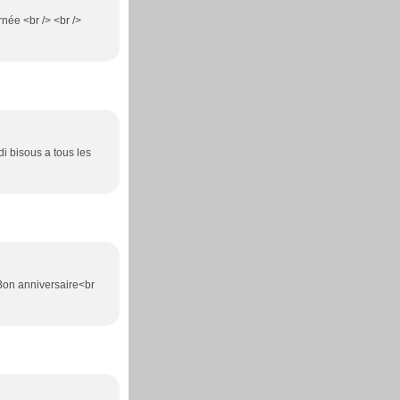
née <br /> <br />
i bisous a tous les
 Bon anniversaire<br