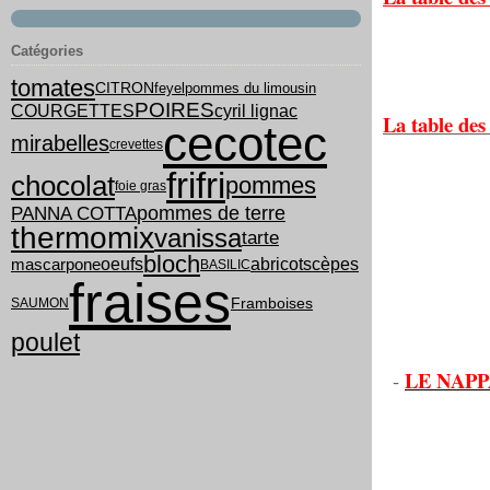
Catégories
tomates
feyel
pommes du limousin
CITRON
POIRES
COURGETTES
cyril lignac
La table des 
cecotec
mirabelles
crevettes
frifri
chocolat
pommes
foie gras
PANNA COTTA
pommes de terre
thermomix
vanissa
tarte
bloch
oeufs
abricots
cèpes
mascarpone
BASILIC
fraises
Framboises
SAUMON
poulet
LE NAP
-