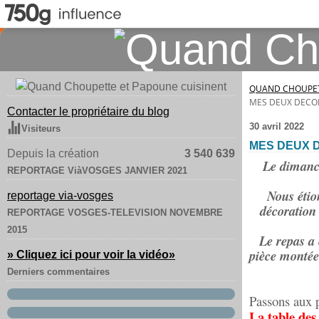
QUAND CHOUPET
MES DEUX DECOR
Contacter le propriétaire du blog
30 avril 2022
Visiteurs
MES DEUX 
Depuis la création
3 540 639
Le dimanch
REPORTAGE ViàVOSGES JANVIER 2021
Nous étion
reportage via-vosges
décoration 
REPORTAGE VOSGES-TELEVISION NOVEMBRE
2015
Le repas a 
pièce monté
» Cliquez ici pour voir la vidéo
»
Derniers commentaires
Passons aux 
La table des