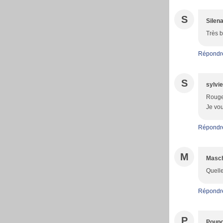
S
Silen
Très b
Répondr
S
sylvie
Rouge 
Je vo
Répondr
M
Masc
Quelle
Répondr
P
Poupo