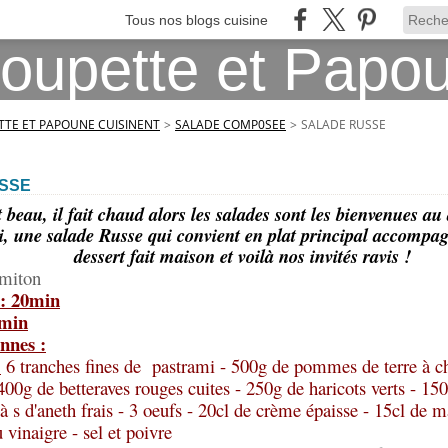
Tous nos blogs cuisine
TE ET PAPOUNE CUISINENT
>
SALADE COMP0SEE
>
SALADE RUSSE
SSE
it beau, il fait chaud alors les salades sont les bienvenues au
, une salade Russe qui convient en plat principal accompag
dessert fait maison et voilà nos invités ravis !
rmiton
 : 20min
5min
nnes :
:
6 tranches fines de pastrami - 500g de pommes de terre à c
 400g de betteraves rouges cuites - 250g de haricots verts - 150
à s d'aneth frais - 3 oeufs - 20cl de crème épaisse - 15cl de 
 vinaigre - sel et poivre