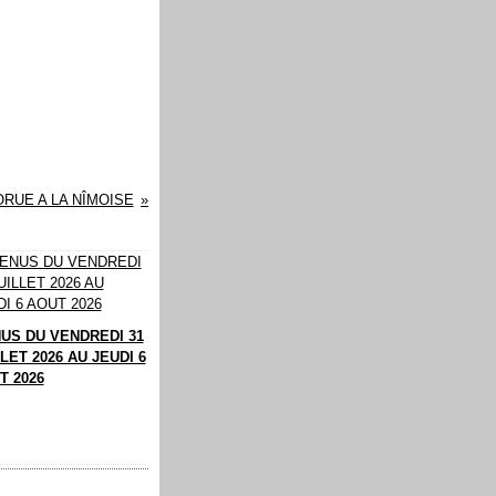
RUE A LA NÎMOISE
US DU VENDREDI 31
LET 2026 AU JEUDI 6
T 2026