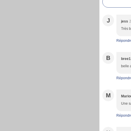
J
jess
2
Très b
Répondr
B
bree1
belle 
Répondr
M
Mario
Une sa
Répondr