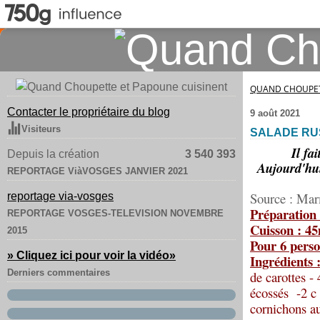
QUAND CHOUPET
Contacter le propriétaire du blog
9 août 2021
Visiteurs
SALADE RU
Il fa
Depuis la création
3 540 393
Aujourd'hui
REPORTAGE ViàVOSGES JANVIER 2021
Source : Ma
reportage via-vosges
Préparation
REPORTAGE VOSGES-TELEVISION NOVEMBRE
Cuisson : 4
2015
Pour 6 perso
» Cliquez ici pour voir la vidéo
»
Ingrédients 
Derniers commentaires
de carottes -
écossés -2 c 
cornichons au