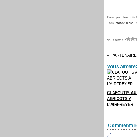
Posté par choupette
Tags:
salade russe R
Vous aimez ?
PARTENAIRE
Vous aimerez
CLAFOUTIS AU
ABRICOTS A
L'AIRFREYER
Commentair