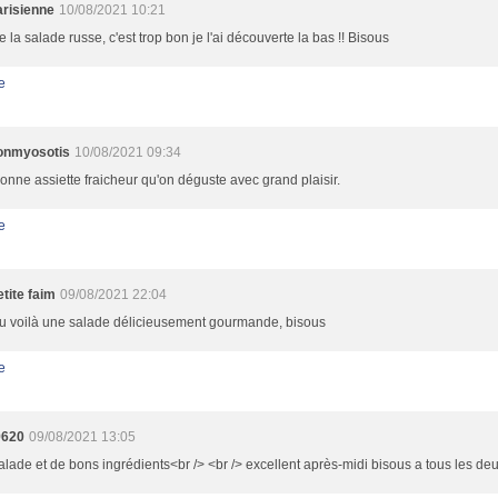
arisienne
10/08/2021 10:21
e la salade russe, c'est trop bon je l'ai découverte la bas !! Bisous
e
lonmyosotis
10/08/2021 09:34
onne assiette fraicheur qu'on déguste avec grand plaisir.
e
tite faim
09/08/2021 22:04
u voilà une salade délicieusement gourmande, bisous
e
9620
09/08/2021 13:05
salade et de bons ingrédients<br /> <br /> excellent après-midi bisous a tous les de