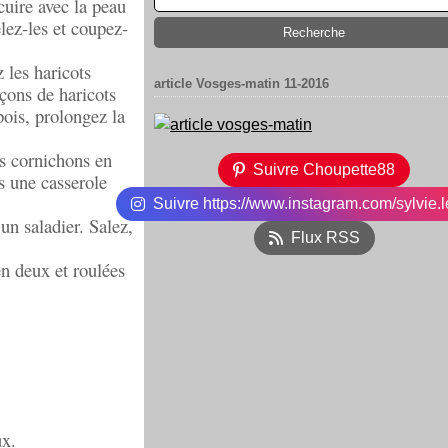
cuire avec la peau
elez-les et coupez-
 les haricots
article Vosges-matin 11-2016
nçons de haricots
pois, prolongez la
es cornichons en
Suivre Choupette88
s une casserole
Suivre https://www.instagram.com/sylvie.l
n saladier. Salez,
Flux RSS
en deux et roulées
ux.