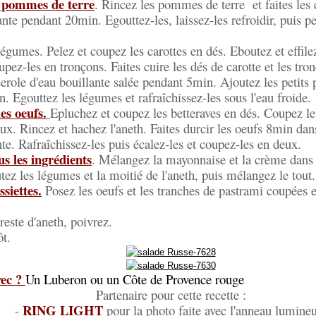
s pommes de terre
. Rincez les pommes de terre et faites les 
lante pendant 20min. Egouttez-les, laissez-les refroidir, puis p
légumes. Pelez et coupez les carottes en dés. Eboutez et effilez
upez-les en tronçons. Faites cuire les dés de carotte et les tro
erole d'eau bouillante salée pendant 5min. Ajoutez les petits 
. Egouttez les légumes et rafraîchissez-les sous l'eau froide.
les oeufs.
Epluchez et coupez les betteraves en dés. Coupez l
ux. Rincez et hachez l'aneth. Faites durcir les oeufs 8min dan
nte. Rafraîchissez-les puis écalez-les et coupez-les en deux.
s les ingrédients
. Mélangez la mayonnaise et la crème dans u
tez les légumes et la moitié de l'aneth, puis mélangez le tout.
ssiettes.
Posez les oeufs et les tranches de pastrami coupées 
este d'aneth, poivrez.
ôt.
vec ?
Un Luberon ou un Côte de Provence rouge
Partenaire pour cette recette :
RING LIGHT
-
pour la photo faite avec l'anneau lumine