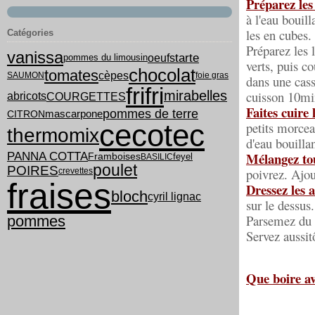
Préparez le
à l'eau bouil
les en cubes.
Catégories
Préparez les 
vanissa
tarte
oeufs
pommes du limousin
verts, puis co
chocolat
tomates
cèpes
SAUMON
foie gras
dans une cass
frifri
mirabelles
cuisson 10min
COURGETTES
abricots
Faites cuire 
pommes de terre
mascarpone
CITRON
cecotec
petits morcea
thermomix
d'eau bouilla
PANNA COTTA
Mélangez tou
feyel
Framboises
BASILIC
poulet
POIRES
poivrez. Ajou
crevettes
fraises
Dressez les a
bloch
cyril lignac
sur le dessus.
Parsemez du r
pommes
Servez aussit
Que boire a