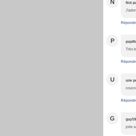
N
Not p
J'ador
Répondr
P
papil
Très b
Répondr
U
une pe
couco
Répondr
G
guy5
jolie 