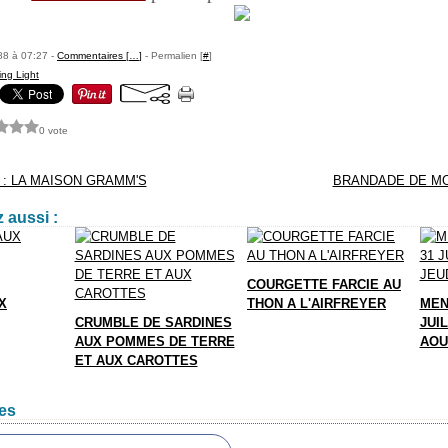
88 à 07:27 -
Commentaires [
…
]
- Permalien [
#
]
ing Light
0 vote
 : LA MAISON GRAMM'S
BRANDADE DE MO
 aussi :
COURGETTE FARCIE AU
X
THON A L'AIRFREYER
MEN
CRUMBLE DE SARDINES
JUIL
AUX POMMES DE TERRE
AOU
ET AUX CAROTTES
es