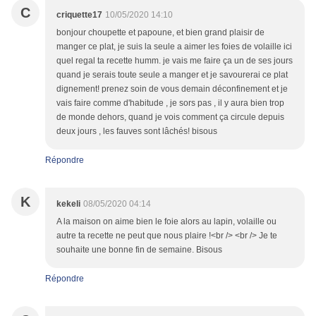
C
criquette17
10/05/2020 14:10
bonjour choupette et papoune, et bien grand plaisir de
manger ce plat, je suis la seule a aimer les foies de volaille ici
quel regal ta recette humm. je vais me faire ça un de ses jours
quand je serais toute seule a manger et je savourerai ce plat
dignement! prenez soin de vous demain déconfinement et je
vais faire comme d'habitude , je sors pas , il y aura bien trop
de monde dehors, quand je vois comment ça circule depuis
deux jours , les fauves sont lâchés! bisous
Répondre
K
kekeli
08/05/2020 04:14
A la maison on aime bien le foie alors au lapin, volaille ou
autre ta recette ne peut que nous plaire !<br /> <br /> Je te
souhaite une bonne fin de semaine. Bisous
Répondre