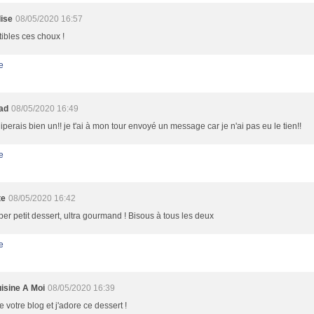
ise
08/05/2020 16:57
stibles ces choux !
e
oad
08/05/2020 16:49
hiperais bien un!! je t'ai à mon tour envoyé un message car je n'ai pas eu le tien!!
e
te
08/05/2020 16:42
er petit dessert, ultra gourmand ! Bisous à tous les deux
e
isine A Moi
08/05/2020 16:39
e votre blog et j'adore ce dessert !