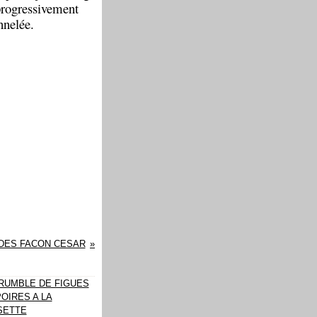
 progressivement
nnelée.
DES FACON CESAR