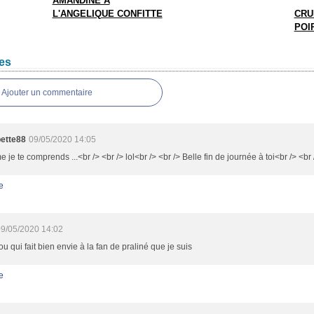
AMANDINE A
L'ANGELIQUE CONFITTE
CRU
POI
es
Ajouter un commentaire
ette88
09/05/2020 14:05
je te comprends ...<br /> <br /> lol<br /> <br /> Belle fin de journée à toi<br /> <br
e
9/05/2020 14:02
u qui fait bien envie à la fan de praliné que je suis
e