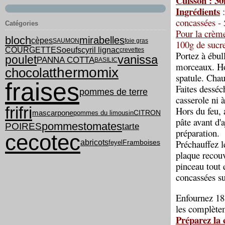
Cuisson : 3
Ingrédients
:
concassées - 
Catégories
Pour la crème
bloch
mirabelles
cèpes
SAUMON
foie gras
100g de sucre
COURGETTES
cyril lignac
oeufs
crevettes
Portez à ébull
vanissa
poulet
PANNA COTTA
BASILIC
morceaux. Hor
thermomix
chocolat
spatule. Chau
fraises
Faites desséch
pommes de terre
casserole ni à
frifri
Hors du feu, 
mascarpone
pommes du limousin
CITRON
pâte avant d'
pommes
tomates
POIRES
tarte
préparation.
cecotec
Préchauffez 
abricots
feyel
Framboises
plaque recouv
pinceau tout 
concassées su
Enfournez 18 
les complètem
Préparez la