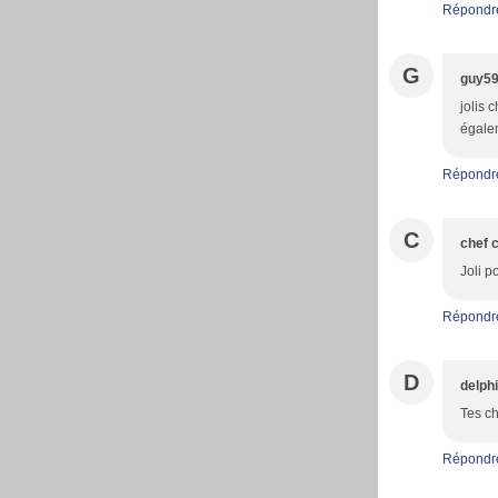
Répondr
G
guy5
jolis 
égalem
Répondr
C
chef c
Joli p
Répondr
D
delph
Tes ch
Répondr