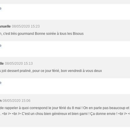
e
nuelle
08/05/2020 15:23
 c'est très gourmand Bonne soirée à tous les Bisous
e
lle
08/05/2020 15:13
s joli dessert praliné, pour ce jour férié, bon vendredi à vous deux
e
n
08/05/2020 15:06
de rappeler à quoi correspond le jour férié du 8 mai ! On en parle pas beaucoup et
 <br /> <br /> C'est un chou bien généreux et bien garni ! Ça donne envie ! <br /> 