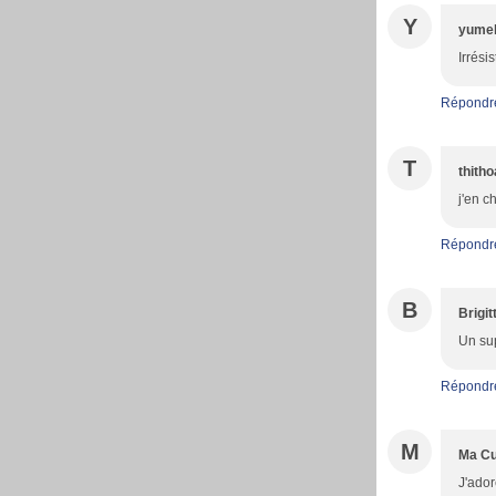
Y
yumel
Irrési
Répondr
T
thith
j'en c
Répondr
B
Brigit
Un sup
Répondr
M
Ma Cu
J'ador