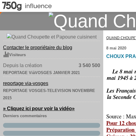
QUAND CHOUPET
Contacter le propriétaire du blog
8 mai 2020
Visiteurs
CHOUX PRA
Depuis la création
3 540 500
Le 8 mai m
REPORTAGE ViàVOSGES JANVIER 2021
mai 1945 à 23
reportage via-vosges
Les Français 
REPORTAGE VOSGES-TELEVISION NOVEMBRE
la Seconde G
2015
» Cliquez ici pour voir la vidéo
»
Source : Max
Derniers commentaires
Pour 12 chou
Préparation