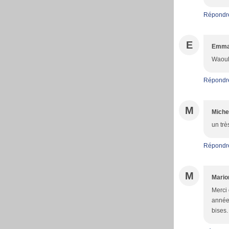
Répondr
E
Emma
Waouh,
Répondr
M
Miche
un trè
Répondr
M
Mario
Merci 
année.
bises.