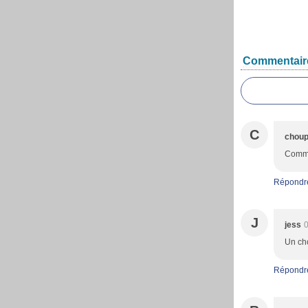
Commentair
C
choup
Comme 
Répondr
J
jess
0
Un cho
Répondr