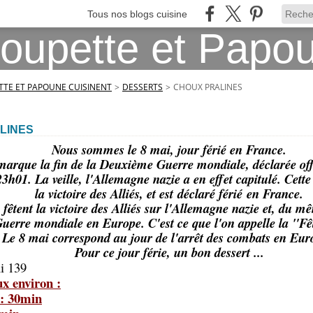
Tous nos blogs cuisine
TE ET PAPOUNE CUISINENT
>
DESSERTS
>
CHOUX PRALINES
LINES
Nous sommes le 8 mai, jour férié en France.
arque la fin de la Deuxième Guerre mondiale, déclarée offi
h01. La veille, l'Allemagne nazie a en effet capitulé. Cette 
la victoire des Alliés, et est déclaré férié en France.
fêtent la victoire des Alliés sur l'Allemagne nazie et, du m
uerre mondiale en Europe. C'est ce que l'on appelle la "Fêt
Le 8 mai correspond au jour de l'arrêt des combats en Eu
Pour ce jour férie, un bon dessert ...
i 139
x environ :
 : 30min