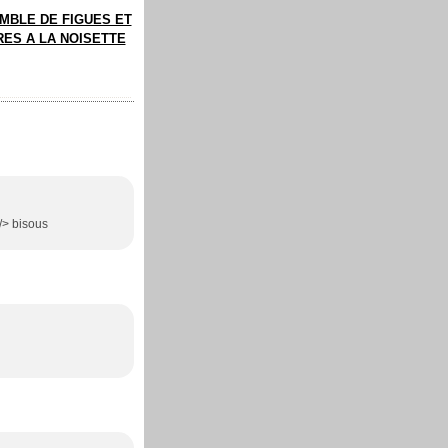
MBLE DE FIGUES ET
RES A LA NOISETTE
 /> bisous