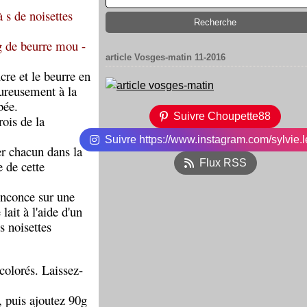
à s de noisettes
g de beurre mou -
article Vosges-matin 11-2016
ucre et le beurre en
oureusement à la
bée.
Suivre Choupette88
rois de la
Suivre https://www.instagram.com/sylvie.l
er chacun dans la
Flux RSS
e de cette
inconce sur une
ait à l'aide d'un
s noisettes
colorés. Laissez-
é, puis ajoutez 90g