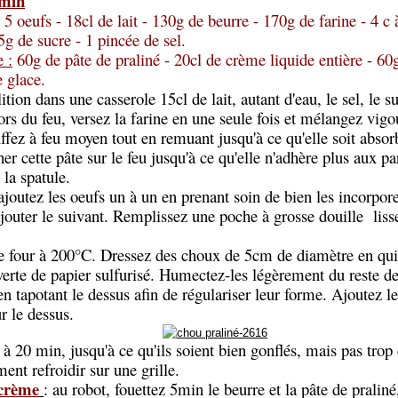
0min
 5 oeufs - 18cl de lait - 130g de beurre - 170g de farine - 4 c 
5g de sucre - 1 pincée de sel.
 :
60g de pâte de praliné - 20cl de crème liquide entière - 60
 glace.
ition dans une casserole 15cl de lait, autant d'eau, le sel, le s
s du feu, versez la farine en une seule fois et mélangez vig
ffez à feu moyen tout en remuant jusqu'à ce qu'elle soit absor
er cette pâte sur le feu jusqu'à ce qu'elle n'adhère plus aux pa
 la spatule.
ajoutez les oeufs un à un en prenant soin de bien les incorpor
ajouter le suivant. Remplissez une poche à grosse douille liss
le four à 200°C. Dressez des choux de 5cm de diamètre en qu
erte de papier sulfurisé. Humectez-les légèrement du reste de l
en tapotant le dessus afin de régulariser leur forme. Ajoutez le
r le dessus.
à 20 min, jusqu'à ce qu'ils soient bien gonflés, mais pas trop 
ent refroidir sur une grille.
 crème
: au robot, fouettez 5min le beurre et la pâte de pralin