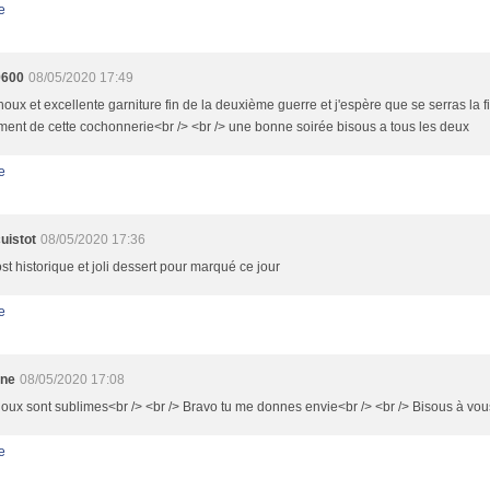
e
9600
08/05/2020 17:49
choux et excellente garniture fin de la deuxième guerre et j'espère que se serras la fi
ent de cette cochonnerie<br /> <br /> une bonne soirée bisous a tous les deux
e
uistot
08/05/2020 17:36
ost historique et joli dessert pour marqué ce jour
e
ine
08/05/2020 17:08
oux sont sublimes<br /> <br /> Bravo tu me donnes envie<br /> <br /> Bisous à vou
e