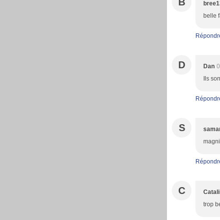
B
bree1
belle 
Répondr
D
Dan
0
Ils so
Répondr
S
sama
magnif
Répondr
C
Catal
trop b