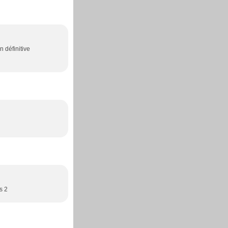
n définitive
s 2