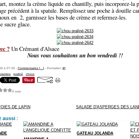
art, montez la crème liquide en chantilly, puis incorporez-la
ge précédent à la spatule. Remplissez une poche à douille ca
oux en 2, garnissez les bases de crème et refermez-les.
e sucre glace.
ec ?
Un Crémant d'Alsace
Nous vous souhaitons un bon vendredi !!
88 à 07:39 -
Commentaires [
…
]
- Permalien [
#
]
oisettes
,
praliné
,
choux
0 vote
OIES DE LAPIN
SALADE D'ASPERGES DES LAN
 aussi :
NDE
GATEAU JOLANDA