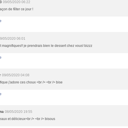
3
09/05/2020 06:22
façon de fêter ce jour !
e
9/05/2020 06:01
nt magnifiques!! je prendrais bien le dessert chez vous! bizzz
e
r
09/05/2020 04:08
ique j'adore ces choux <br /> <br /> bise
e
ina
08/05/2020 19:55
eaux et délicieux<br /> <br /> bisous