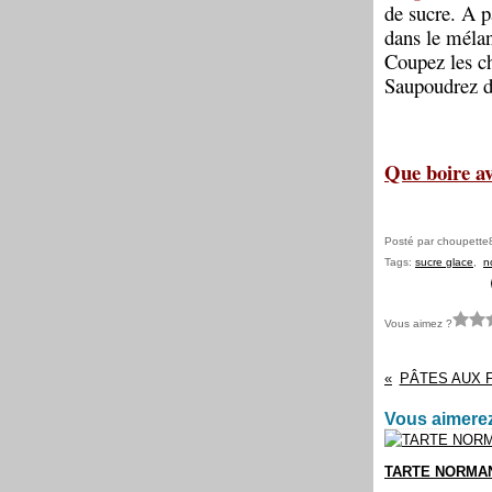
de sucre. A p
dans le mélan
Coupez les ch
Saupoudrez d
Que boire av
Posté par choupette
Tags:
sucre glace
,
n
Vous aimez ?
PÂTES AUX F
Vous aimerez
TARTE NORMA