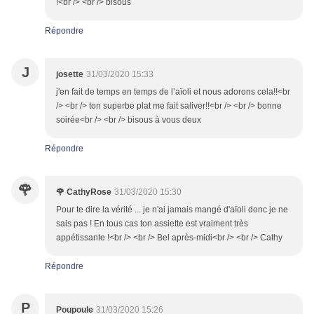
!<br /> <br /> bisous
Répondre
J
josette
31/03/2020 15:33
j'en fait de temps en temps de l’aïoli et nous adorons cela!!<br
/> <br /> ton superbe plat me fait saliver!!<br /> <br /> bonne
soirée<br /> <br /> bisous à vous deux
Répondre
🌹
🌹 CathyRose
31/03/2020 15:30
Pour te dire la vérité ... je n'ai jamais mangé d'aïoli donc je ne
sais pas ! En tous cas ton assiette est vraiment très
appétissante !<br /> <br /> Bel après-midi<br /> <br /> Cathy
Répondre
P
Poupoule
31/03/2020 15:26