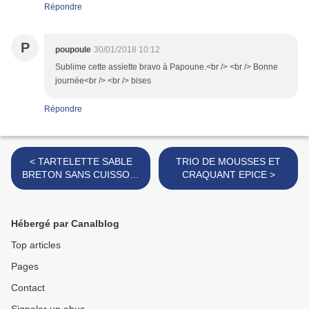
Répondre
P
poupoule
30/01/2018 10:12
Sublime cette assiette bravo à Papoune.<br /> <br /> Bonne
journée<br /> <br /> bises
Répondre
< TARTELETTE SABLE
TRIO DE MOUSSES ET
BRETON SANS CUISSON,
CRAQUANT EPICE >
RIZ AU LAIT A LA VANILLE
BOURBON ET
MUSCOVADO, MANGUE
Hébergé par Canalblog
FRAICHE
Top articles
Pages
Contact