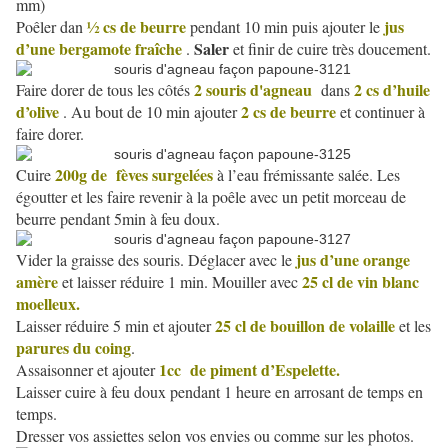
mm)
½ cs de beurre
jus
Poêler dan
pendant 10 min puis ajouter le
d’une bergamote fraîche
Saler
.
et finir de cuire très doucement.
2 souris d'agneau
2 cs d’huile
Faire dorer de tous les côtés
dans
d’olive
2 cs de beurre
. Au bout de 10 min ajouter
et continuer à
faire dorer.
200g de fèves surgelées
Cuire
à l’eau frémissante salée. Les
égoutter et les faire revenir à la poêle avec un petit morceau de
beurre pendant 5min à feu doux.
jus d’une orange
Vider la graisse des souris. Déglacer avec le
amère
25 cl de vin blanc
et laisser réduire 1 min. Mouiller avec
moelleux.
25 cl de bouillon de volaille
Laisser réduire 5 min et ajouter
et les
parures du coing
.
1cc de piment d’Espelette.
Assaisonner et ajouter
Laisser cuire à feu doux pendant 1 heure en arrosant de temps en
temps.
Dresser vos assiettes selon vos envies ou comme sur les photos.