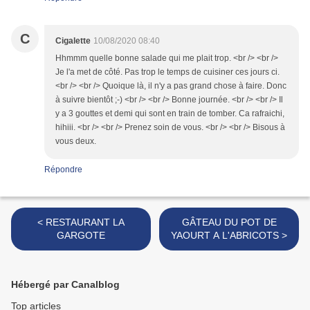
C
Cigalette
10/08/2020 08:40
Hhmmm quelle bonne salade qui me plait trop. <br /> <br />
Je l'a met de côté. Pas trop le temps de cuisiner ces jours ci.
<br /> <br /> Quoique là, il n'y a pas grand chose à faire. Donc
à suivre bientôt ;-) <br /> <br /> Bonne journée. <br /> <br /> Il
y a 3 gouttes et demi qui sont en train de tomber. Ca rafraichi,
hihiii. <br /> <br /> Prenez soin de vous. <br /> <br /> Bisous à
vous deux.
Répondre
< RESTAURANT LA
GÂTEAU DU POT DE
GARGOTE
YAOURT A L'ABRICOTS >
Hébergé par Canalblog
Top articles