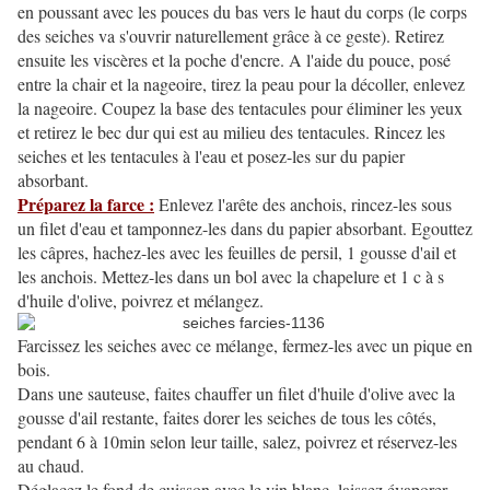
en poussant avec les pouces du bas vers le haut du corps (le corps
des seiches va s'ouvrir naturellement grâce à ce geste). Retirez
ensuite les viscères et la poche d'encre. A l'aide du pouce, posé
entre la chair et la nageoire, tirez la peau pour la décoller, enlevez
la nageoire. Coupez la base des tentacules pour éliminer les yeux
et retirez le bec dur qui est au milieu des tentacules. Rincez les
seiches et les tentacules à l'eau et posez-les sur du papier
absorbant.
Préparez la farce :
Enlevez l'arête des anchois, rincez-les sous
un filet d'eau et tamponnez-les dans du papier absorbant. Egouttez
les câpres, hachez-les avec les feuilles de persil, 1 gousse d'ail et
les anchois. Mettez-les dans un bol avec la chapelure et 1 c à s
d'huile d'olive, poivrez et mélangez.
Farcissez les seiches avec ce mélange, fermez-les avec un pique en
bois.
Dans une sauteuse, faites chauffer un filet d'huile d'olive avec la
gousse d'ail restante, faites dorer les seiches de tous les côtés,
pendant 6 à 10min selon leur taille, salez, poivrez et réservez-les
au chaud.
Déglacez le fond de cuisson avec le vin blanc, laissez évaporer