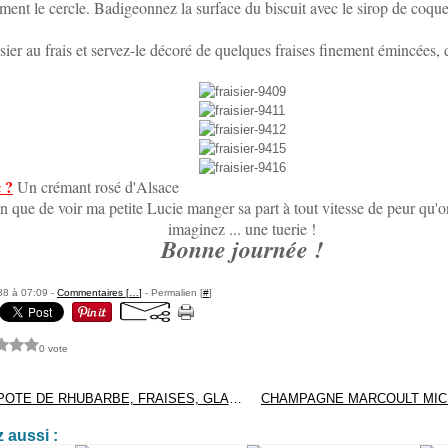
ment le cercle. Badigeonnez la surface du biscuit avec le sirop de coqueli
sier au frais et servez-le décoré de quelques fraises finement émincées, 
 ?
Un crémant rosé d'Alsace
 que de voir ma petite Lucie manger sa part à tout vitesse de peur qu'on
imaginez ... une tuerie !
Bonne journée !
88 à 07:09 -
Commentaires [
…
]
- Permalien [
#
]
0 vote
COUPE COMPOTE DE RHUBARBE, FRAISES, GLACE VANILLE
 aussi :