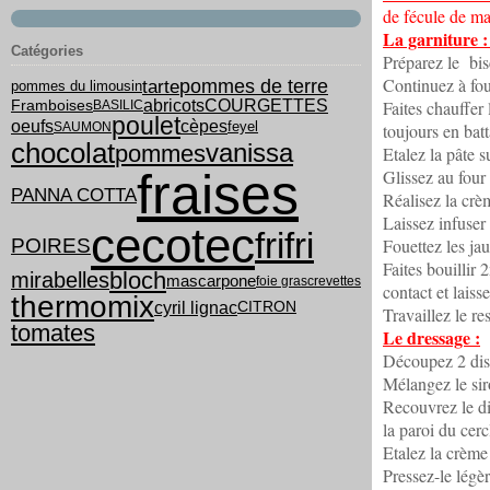
de fécule de maï
La garniture :
Catégories
Préparez le bis
Continuez à fou
tarte
pommes de terre
pommes du limousin
COURGETTES
abricots
Faites chauffer 
Framboises
BASILIC
poulet
oeufs
cèpes
feyel
SAUMON
toujours en batt
chocolat
vanissa
pommes
Etalez la pâte s
fraises
Glissez au four
PANNA COTTA
Réalisez la crèm
Laissez infuser 
cecotec
frifri
POIRES
Fouettez les jau
Faites bouillir
bloch
mirabelles
mascarpone
foie gras
crevettes
contact et laisse
thermomix
cyril lignac
CITRON
Travaillez le r
tomates
Le dressage :
Découpez 2 disqu
Mélangez le sir
Recouvrez le d
la paroi du cer
Etalez la crème
Pressez-le légèr