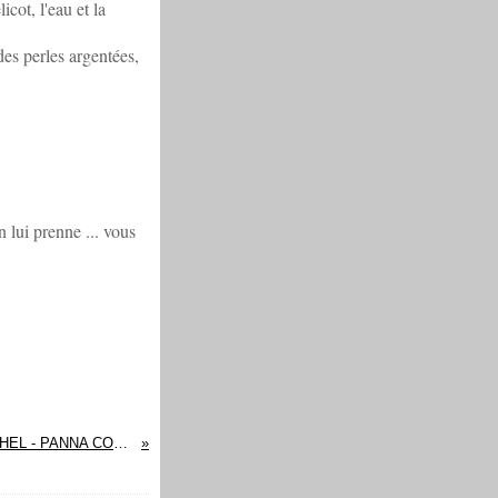
cot, l'eau et la
des perles argentées,
 lui prenne ... vous
CHAMPAGNE MARCOULT MICHEL - PANNA COTTA SALEE