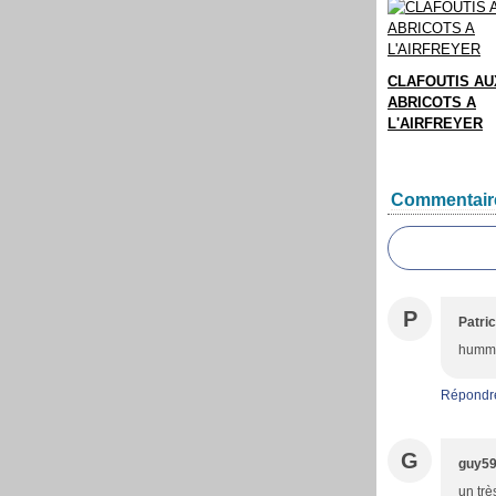
CLAFOUTIS AU
ABRICOTS A
L'AIRFREYER
Commentair
P
Patric
hummm
Répondr
G
guy5
un trè