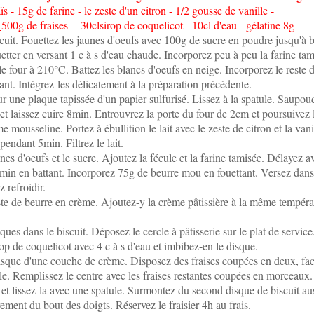
s - 15g de farine - le zeste d'un citron - 1/2 gousse de vanille -
500g de fraises - 30clsirop de coquelicot - 10cl d'eau - gélatine 8g
cuit. Fouettez les jaunes d'oeufs avec 100g de sucre en poudre jusqu'à 
etter en versant 1 c à s d'eau chaude. Incorporez peu à peu la farine tam
le four à 210°C. Battez les blancs d'oeufs en neige. Incorporez le reste d
ant. Intégrez-les délicatement à la préparation précédente.
ur une plaque tapissée d'un papier sulfurisé. Lissez à la spatule. Saupou
 et laissez cuire 8min. Entrouvrez la porte du four de 2cm et poursuivez
e mousseline. Portez à ébullition le lait avec le zeste de citron et la vani
pendant 5min. Filtrez le lait.
nes d'oeufs et le sucre. Ajoutez la fécule et la farine tamisée. Délayez av
 2min en battant. Incorporez 75g de beurre mou en fouettant. Versez dans
z refroidir.
este de beurre en crème. Ajoutez-y la crème pâtissière à la même tempéra
es dans le biscuit. Déposez le cercle à pâtisserie sur le plat de service
op de coquelicot avec 4 c à s d'eau et imbibez-en le disque.
isque d'une couche de crème. Disposez des fraises coupées en deux, fa
cle. Remplissez le centre avec les fraises restantes coupées en morceaux.
 et lissez-la avec une spatule. Surmontez du second disque de biscuit au
ement du bout des doigts. Réservez le fraisier 4h au frais.