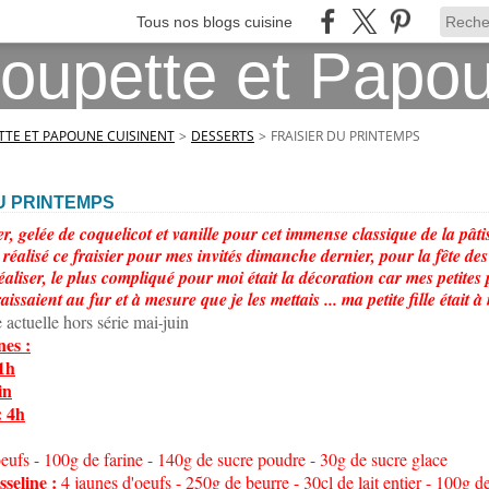
Tous nos blogs cuisine
TE ET PAPOUNE CUISINENT
>
DESSERTS
>
FRAISIER DU PRINTEMPS
U PRINTEMPS
er, gelée de coquelicot et vanille pour cet immense classique de la pât
 réalisé ce fraisier pour mes invités dimanche dernier, pour la fête d
éaliser, le plus compliqué pour moi était la décoration car mes petites
aissaient au fur et à mesure que je les mettais ... ma petite fille était à 
 actuelle hors série mai
juin
-
nes :
1h
in
: 4h
oeufs - 100g de farine - 140g de sucre poudre - 30g de sucre glace
seline :
4 jaunes d'oeufs - 250g de beurre - 30cl de lait entier - 100g 