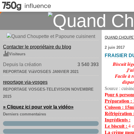
QUAND CHOUPET
Contacter le propriétaire du blog
2 juin 2017
Visiteurs
FRAISIER D
Biscuit lég
Depuis la création
3 540 393
J'ai
REPORTAGE ViàVOSGES JANVIER 2021
Facile à r
dispar
reportage via-vosges
Source : cuisine
REPORTAGE VOSGES-TELEVISION NOVEMBRE
P
our 6 person
2015
Préparation : 
Cuisson : 15m
» Cliquez ici pour voir la vidéo
»
Réfrigération 
Derniers commentaires
Ingrédients :
Le biscuit :
4 
La crème mous