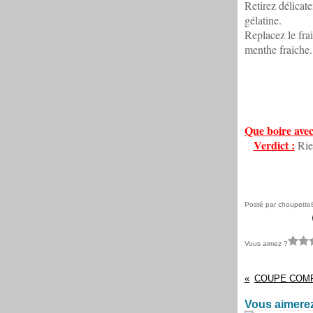
Retirez délicate
gélatine.
Replacez le frai
menthe fraiche.
Que boire avec
Verdict :
Rien
Posté par choupette
Vous aimez ?
Vous aimerez