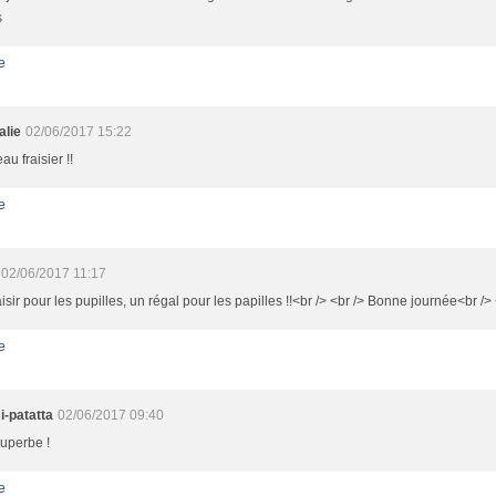
s
e
alie
02/06/2017 15:22
au fraisier !!
e
02/06/2017 11:17
isir pour les pupilles, un régal pour les papilles !!<br /> <br /> Bonne journée<br />
e
i-patatta
02/06/2017 09:40
 superbe !
e