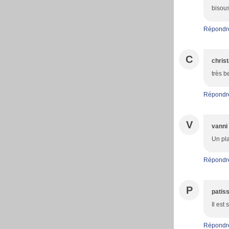
bisou
Répondr
C
christ
très be
Répondr
V
vanni
Un pla
Répondr
P
patiss
Il est
Répondr