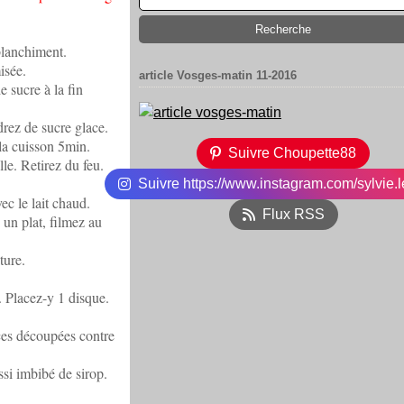
blanchiment.
isée.
article Vosges-matin 11-2016
e sucre à la fin
drez de sucre glace.
 la cuisson 5min.
Suivre Choupette88
lle. Retirez du feu.
Suivre https://www.instagram.com/sylvie.l
ec le lait chaud.
Flux RSS
 un plat, filmez au
ture.
. Placez-y 1 disque.
ces découpées contre
ssi imbibé de sirop.