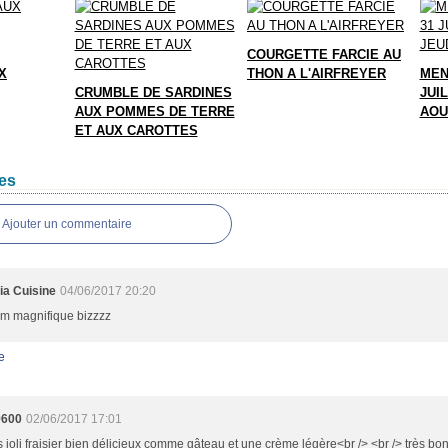
COURGETTE FARCIE AU
X
THON A L'AIRFREYER
MEN
CRUMBLE DE SARDINES
JUIL
AUX POMMES DE TERRE
AOU
ET AUX CAROTTES
es
Ajouter un commentaire
ia Cuisine
04/06/2017 20:20
 magnifique bizzzz
e
9600
02/06/2017 17:01
s joli fraisier bien délicieux comme gâteau et une crème légère<br /> <br /> très bo