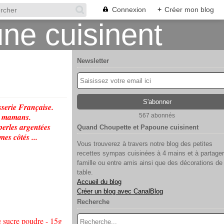
Connexion
+
Créer mon blog
Newsletter
isserie Française.
es mamans.
567 abonnés
 perles argentées
Quand Choupette et Papoune cuisinent
mes côtés ...
Vous trouverez à travers notre blog des petites
recettes sympas cuisinées à 4 mains et à partager
famille ou entre amis ainsi que des décorations de
table.
Accueil du blog
Créer un blog avec CanalBlog
Recherche
de sucre poudre - 15g