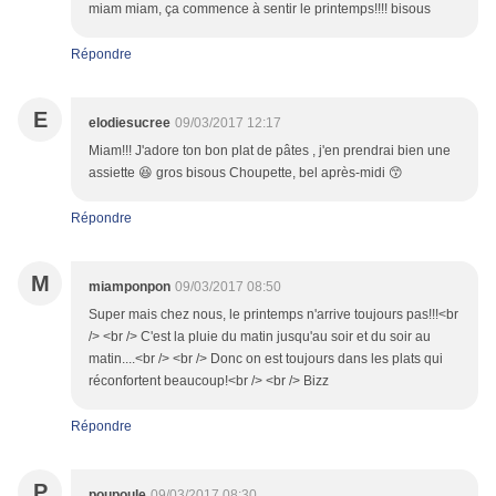
miam miam, ça commence à sentir le printemps!!!! bisous
Répondre
E
elodiesucree
09/03/2017 12:17
Miam!!! J'adore ton bon plat de pâtes , j'en prendrai bien une
assiette 😆 gros bisous Choupette, bel après-midi 😙
Répondre
M
miamponpon
09/03/2017 08:50
Super mais chez nous, le printemps n'arrive toujours pas!!!<br
/> <br /> C'est la pluie du matin jusqu'au soir et du soir au
matin....<br /> <br /> Donc on est toujours dans les plats qui
réconfortent beaucoup!<br /> <br /> Bizz
Répondre
P
poupoule
09/03/2017 08:30