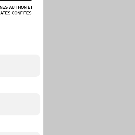
NES AU THON ET
ATES CONFITES