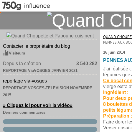
QUAND CHOUPET
PENNES AUX BOU
Contacter le propriétaire du blog
16 juin 2014
Visiteurs
PENNES AU
Depuis la création
3 540 282
J'ai réalisée 
REPORTAGE ViàVOSGES JANVIER 2021
légumes que 
Ce bocal cont
reportage via-vosges
vierge extra 
REPORTAGE VOSGES-TELEVISION NOVEMBRE
Ingrédient :
2015
Pour deux p
8 boulettes 
» Cliquez ici pour voir la vidéo
»
petits légume
Derniers commentaires
Préparation :
Faire dorer l
Verser ensuit