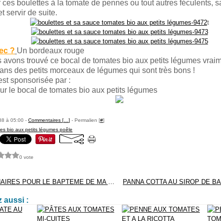
es boulettes à la tomate de pennes ou tout autres féculents, 
t servir de suite.
t
ec ?
Un bordeaux rouge
 avons trouvé ce bocal de tomates bio aux petits légumes vraim
ans des petits morceaux de légumes qui sont très bons !
est sponsorisée par :
r le bocal de tomates bio aux petits légumes
88 à 05:00 -
Commentaires [
…
]
- Permalien [
#
]
es bio aux petits légumes poêle
0 vote
MES PARTENAIRES POUR LE BAPTEME DE MA PETITE FILLE
 aussi :