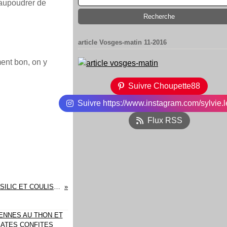
saupoudrer de
article Vosges-matin 11-2016
ent bon, on y
Suivre Choupette88
Suivre https://www.instagram.com/sylvie.l
Flux RSS
PANNA COTTA AU SIROP DE BASILIC ET COULIS DE FRAISES