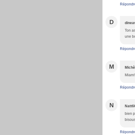
Répondr
D
dinea
Ton as
une b
Répondr
M
Michè
Miam!!
Répondr
N
Natt6
bien p
bisou
Répondr