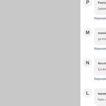
P
Patric
j'ador
Répondr
M
mami
ça m'a
Répondr
N
Necel
Ça don
Répondr
L
lapop
hum, u