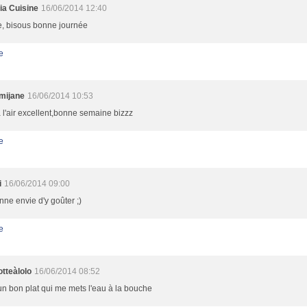
ia Cuisine
16/06/2014 12:40
e, bisous bonne journée
e
mijane
16/06/2014 10:53
 l'air excellent,bonne semaine bizzz
e
i
16/06/2014 09:00
ne envie d'y goûter ;)
e
otteàlolo
16/06/2014 08:52
n bon plat qui me mets l'eau à la bouche