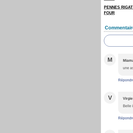
PENNES RIGAT
FOUR
Commentair
M
Miam
une as
Répondr
V
Virgie
Belle 
Répondr