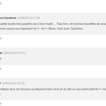
e
vecSandrine
16/06/2014 07:36
siette excite mes papilles de si bon matin.... Trop bon, de bonnes boulettes de vea
onne sauce aux légumes!<br /> <br /> Bises, Dine avec Sandrine
e
le
16/06/2014 07:12
!
e
6
16/06/2014 05:20
ratique tous ces bocaux ça dépanne bien et tu en as fait un succulent plat<br /> <b
s
e