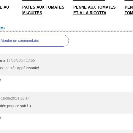
E AU
PÂTES AUX TOMATES
PENNE AUX TOMATES
PEN
MI-CUITES
ET A LA RICOTTA
TOM
es
Ajouter un commentaire
ana
17/06/2014 17:55
siette très appétissante!
e
16/06/2014 15:47
idée pour ce soir ! :)
e