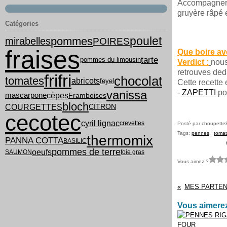
Accompagner c
gruyère râpé e
Catégories
poulet
pommes
mirabelles
POIRES
fraises
Que boire av
tarte
pommes du limousin
Verdict :
nous
retrouves ded
frifri
chocolat
tomates
abricots
feyel
Cette recette 
vanissa
-
ZAPETTI
pou
cèpes
mascarpone
Framboises
bloch
COURGETTES
CITRON
cecotec
cyril lignac
crevettes
Posté par choupette
Tags:
pennes
,
tomat
thermomix
PANNA COTTA
BASILIC
pommes de terre
oeufs
SAUMON
foie gras
Vous aimez ?
Vous aimerez