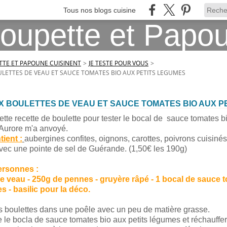
Tous nos blogs cuisine
TE ET PAPOUNE CUISINENT
>
JE TESTE POUR VOUS
>
LETTES DE VEAU ET SAUCE TOMATES BIO AUX PETITS LEGUMES
X BOULETTES DE VEAU ET SAUCE TOMATES BIO AUX P
cette recette de boulette pour tester le bocal de sauce tomates b
Aurore m'a anvoyé.
ient :
aubergines confites, oignons, carottes, poivrons cuisinés 
avec une pointe de sel de Guérande. (1,50€ les 190g)
ersonnes :
de veau - 250g de pennes - gruyère râpé - 1 bocal de sauce 
s - basilic pour la déco.
es boulettes dans une poêle avec un peu de matière grasse.
e le bocla de sauce tomates bio aux petits légumes et réchauff