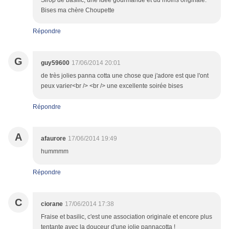
Sirop de basilic, une idée gourmande et du moins originale.
Bises ma chère Choupette
Répondre
G
guy59600
17/06/2014 20:01
de très jolies panna cotta une chose que j'adore est que l'ont
peux varier<br /> <br /> une excellente soirée bises
Répondre
A
afaurore
17/06/2014 19:49
hummmm
Répondre
C
ciorane
17/06/2014 17:38
Fraise et basilic, c'est une association originale et encore plus
tentante avec la douceur d'une jolie pannacotta !