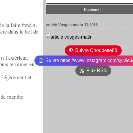
de la faire fondre.
article Vosges-matin 11-2016
cre dans le bol de
Suivre Choupette88
s l'extérieur.
Suivre https://www.instagram.com/sylvie.l
puis terminer en
Flux RSS
r légèrement et
s de menthe