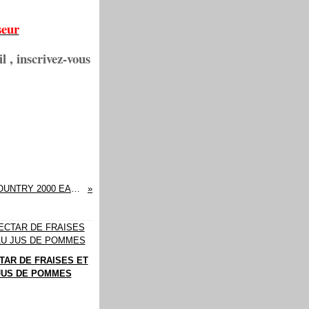
seur
l , inscrivez-vous
BARBECUE ELECTRIQUE PERFECT COUNTRY 2000 EASY MOVE
TAR DE FRAISES ET
JUS DE POMMES