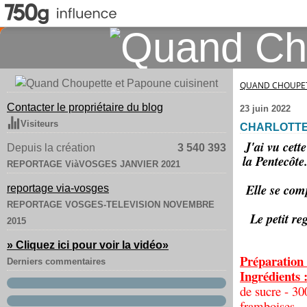
QUAND CHOUPET
Contacter le propriétaire du blog
23 juin 2022
Visiteurs
CHARLOTTE
J'ai vu cette
Depuis la création
3 540 393
la Pentecôte.
REPORTAGE ViàVOSGES JANVIER 2021
Elle se com
reportage via-vosges
REPORTAGE VOSGES-TELEVISION NOVEMBRE
Le petit re
2015
» Cliquez ici pour voir la vidéo
»
Préparation
Derniers commentaires
Ingrédients 
de sucre - 30
framboises