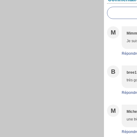
M
Mim
Je sui
Répondr
B
bree1
très 
Répondr
M
Miche
une tr
Répondr