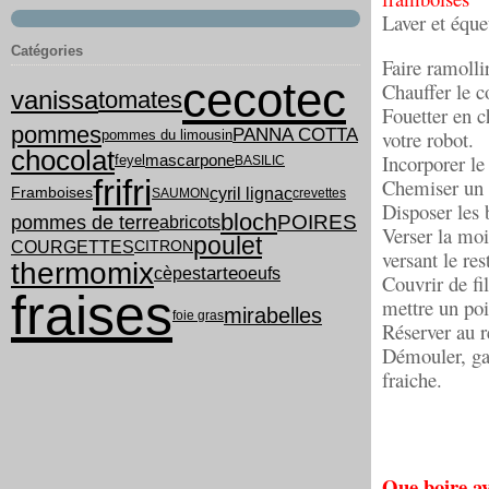
Laver et éque
Catégories
Faire ramollir
cecotec
Chauffer le co
vanissa
tomates
Fouetter en c
pommes
PANNA COTTA
votre robot.
pommes du limousin
chocolat
Incorporer le
feyel
mascarpone
BASILIC
frifri
Chemiser un m
cyril lignac
Framboises
SAUMON
crevettes
Disposer les 
bloch
POIRES
pommes de terre
abricots
Verser la moi
poulet
COURGETTES
CITRON
versant le re
thermomix
tarte
cèpes
oeufs
Couvrir de fi
fraises
mettre un poid
mirabelles
foie gras
Réserver au 
Démouler, gar
fraiche.
Que boire av