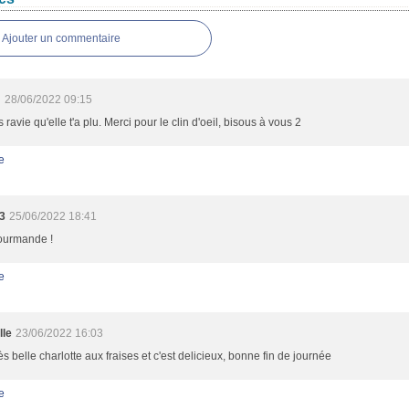
Ajouter un commentaire
m
28/06/2022 09:15
s ravie qu'elle t'a plu. Merci pour le clin d'oeil, bisous à vous 2
e
3
25/06/2022 18:41
gourmande !
e
lle
23/06/2022 16:03
ès belle charlotte aux fraises et c'est delicieux, bonne fin de journée
e