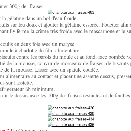
uter 300g de fraises.
 la gélatine dans un bol d'eau froide.
ulis sur feu doux et ajouter la gélatine essorée. Fouetter afin 
hantilly ferme la crème très froide avec le mascarpone et le su
 coulis en deux fois avec un maryse.
oule à charlotte de film alimentaire.
biscuits contre les parois du moule et au fond, face bombée ver
tié de la mousse, couvrir de morceaux de fraises, de biscuits 
ste de la mousse. Lisser avec un spatule coudée.
lm alimentaire au contact et placer une assiette dessus, presse
s sur l'assiette.
réfrigérateur 6h minimum.
nir le dessus avec les 100g de fraises restantes
et de feuille
ec ?
U
n Crémant rosé