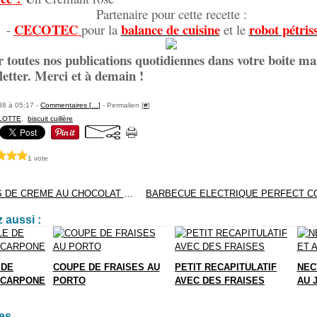
Partenaire pour cette recette :
CECOTEC
balance de cuisine
robot pétris
-
pour la
et le
r toutes nos publications quotidiennes dans votre boite mai
letter. Merci et à demain !
88 à 05:17 -
Commentaires [
…
]
- Permalien [
#
]
LOTTE
,
biscuit cuillère
1 vote
PETITS POTS DE CREME AU CHOCOLAT DULCEY
 aussi :
 DE
COUPE DE FRAISES AU
PETIT RECAPITULATIF
NEC
SCARPONE
PORTO
AVEC DES FRAISES
AU 
es