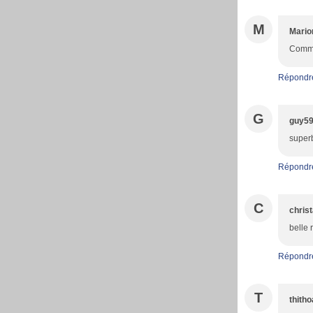
M
Mario
Comme 
Répondr
G
guy5
superb
Répondr
C
christ
belle 
Répondr
T
thith