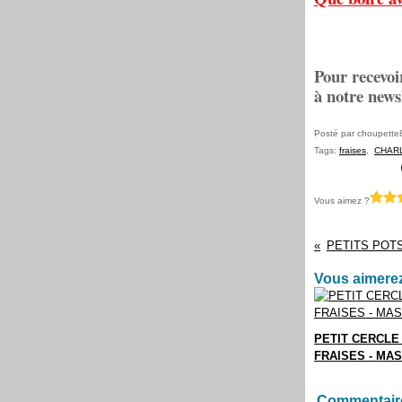
Pour recevoi
à notre news
Posté par choupette
Tags:
fraises
,
CHAR
Vous aimez ?
Vous aimerez
PETIT CERCLE
FRAISES - MA
Commentair