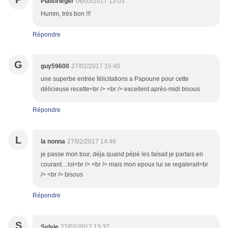
Plaisirleger
06/03/2017 13:03
Humm, très bon !!!
Répondre
G
guy59600
27/02/2017 15:40
une superbe entrée félicitations a Papoune pour cette
délicieuse recette<br /> <br /> excellent après-midi bisous
Répondre
L
la nonna
27/02/2017 14:46
je passe mon tour, déja quand pépé les faisait je partais en
courant....lol<br /> <br /> mais mon epoux lui se regalerait<br
/> <br /> bisous
Répondre
S
Sylvie
27/02/2017 13:37