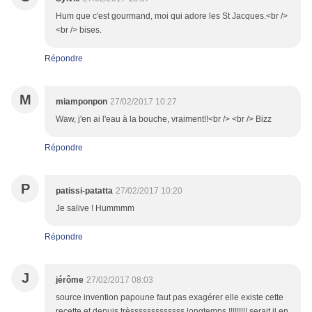
Hum que c'est gourmand, moi qui adore les St Jacques.<br />
<br /> bises.
Répondre
M
miamponpon
27/02/2017 10:27
Waw, j'en ai l'eau à la bouche, vraiment!!<br /> <br /> Bizz
Répondre
P
patissi-patatta
27/02/2017 10:20
Je salive ! Hummmm
Répondre
J
jérôme
27/02/2017 08:03
source invention papoune faut pas exagérer elle existe cette
recette et depuis trèsssssssssssss longtemps !!!!!!!!! serait il en