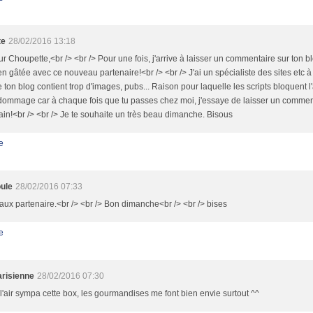
te
28/02/2016 13:18
r Choupette,<br /> <br /> Pour une fois, j'arrive à laisser un commentaire sur ton bl
en gâtée avec ce nouveau partenaire!<br /> <br /> J'ai un spécialiste des sites etc à
e ton blog contient trop d'images, pubs... Raison pour laquelle les scripts bloquent l
dommage car à chaque fois que tu passes chez moi, j'essaye de laisser un comment
vain!<br /> <br /> Je te souhaite un très beau dimanche. Bisous
e
ule
28/02/2016 07:33
ux partenaire.<br /> <br /> Bon dimanche<br /> <br /> bises
e
arisienne
28/02/2016 07:30
 l'air sympa cette box, les gourmandises me font bien envie surtout ^^