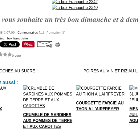
 vous souhaite un très bon dimanche et à dema
88 à 07:00 -
Commentaires [
…
]
- Permalien [
#
]
tec
,
box franquette
0 vote
IOCHES AU SUCRE
POIRES AU VIN ET RIZ AU L
 aussi :
COURGETTE FARCIE AU
X
THON A L'AIRFREYER
MEN
CRUMBLE DE SARDINES
JUIL
AUX POMMES DE TERRE
AOU
ET AUX CAROTTES