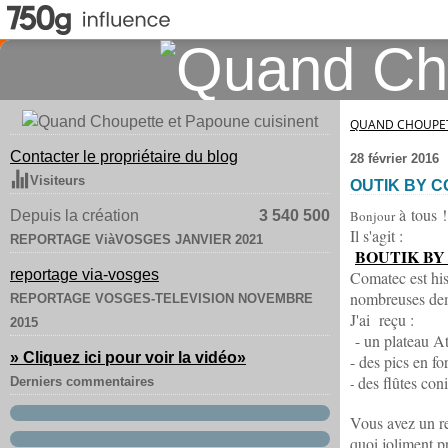
QUAND CHOUPET
Contacter le propriétaire du blog
28 février 2016
Visiteurs
OUTIK BY C
à tous !
Depuis la création
3 540 500
Bonjour
Il s'agit :
REPORTAGE ViàVOSGES JANVIER 2021
BOUTIK B
reportage via-vosges
Comatec est his
nombreuses dema
REPORTAGE VOSGES-TELEVISION NOVEMBRE
J'ai
reçu :
2015
- un plateau A
» Cliquez ici pour voir la vidéo
»
- des pics en fo
des flûtes con
Derniers commentaires
-
Vous avez un re
quoi joliment pr