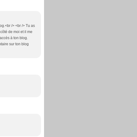
og.<br /> <br /> Tu as
 côté de moi et il me
'accès à ton blog.
aire sur ton blog