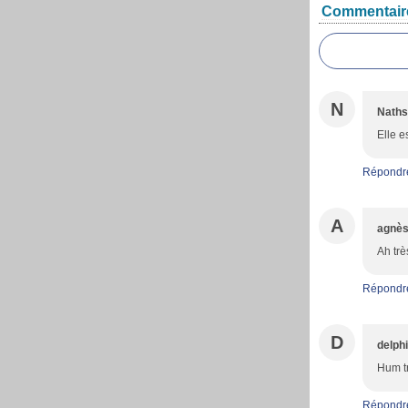
Commentair
N
Nath
Elle e
Répondr
A
agnè
Ah trè
Répondr
D
delph
Hum tr
Répondr