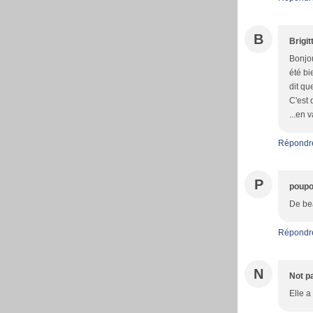
B
Brigit
Bonjou
été bi
dit qu
C'est 
...en 
Répondr
P
poupo
De bea
Répondr
N
Not p
Elle a