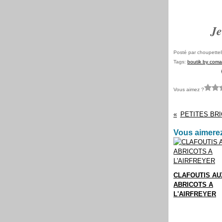
Je
Posté par choupette
Tags:
boutik by coma
Vous aimez ?
PETITES BR
Vous aimerez
CLAFOUTIS AU
ABRICOTS A
L'AIRFREYER