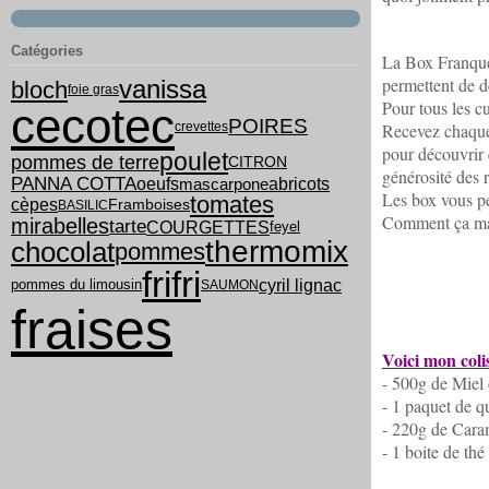
Catégories
La Box Franquet
permettent de d
vanissa
bloch
foie gras
Pour tous les c
cecotec
POIRES
crevettes
Recevez chaque 
pour découvrir 
poulet
pommes de terre
CITRON
générosité des r
PANNA COTTA
oeufs
abricots
mascarpone
Les box vous per
tomates
cèpes
Framboises
BASILIC
Comment ça ma
mirabelles
tarte
COURGETTES
feyel
thermomix
chocolat
pommes
frifri
cyril lignac
pommes du limousin
SAUMON
fraises
Voici mon coli
- 500g de Miel
- 1 paquet de 
- 220g de Cara
- 1 boite de thé