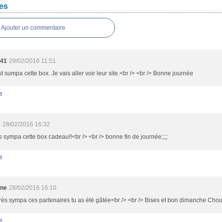
es
Ajouter un commentaire
s41
29/02/2016 11:51
st sumpa cette box. Je vais aller voir leur site.<br /> <br /> Bonne journée
e
s
28/02/2016 16:32
s sympa cette box cadeau!!<br /> <br /> bonne fin de journée;;;;
e
ine
28/02/2016 16:10
ès sympa ces partenaires tu as été gâtée<br /> <br /> Bises et bon dimanche Chou
e