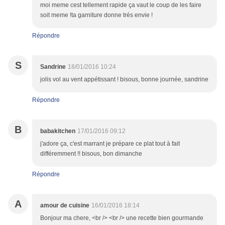
moi meme cest tellement rapide ça vaut le coup de les faire
soit meme !ta garniture donne trés envie !
Répondre
S
Sandrine
18/01/2016 10:24
jolis vol au vent appétissant ! bisous, bonne journée, sandrine
Répondre
B
babakitchen
17/01/2016 09:12
j'adore ça, c'est marrant je prépare ce plat tout à fait
différemment !! bisous, bon dimanche
Répondre
A
amour de cuisine
16/01/2016 18:14
Bonjour ma chere, <br /> <br /> une recette bien gourmande