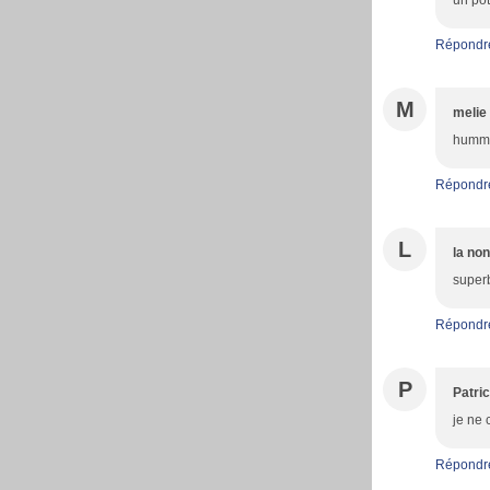
un pot
Répondr
M
melie
humm
Répondr
L
la no
super
Répondr
P
Patric
je ne 
Répondr