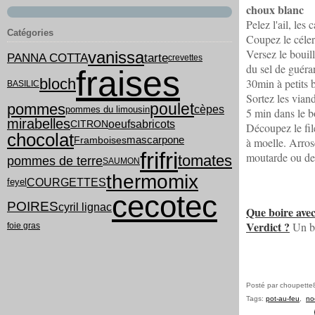
choux blanc
Pelez l'ail, les 
Catégories
Coupez le céleri
Versez le bouill
vanissa
PANNA COTTA
tarte
crevettes
du sel de guéran
fraises
bloch
30min à petits 
BASILIC
Sortez les viand
poulet
pommes
cèpes
pommes du limousin
5 min dans le b
mirabelles
oeufs
abricots
CITRON
Découpez le file
chocolat
mascarpone
Framboises
à moelle. Arros
frifri
moutarde ou de 
tomates
pommes de terre
SAUMON
thermomix
COURGETTES
feyel
cecotec
POIRES
cyril lignac
Que boire avec
Verdict ?
Un bo
foie gras
Posté par choupette
Tags:
pot-au-feu
,
noe