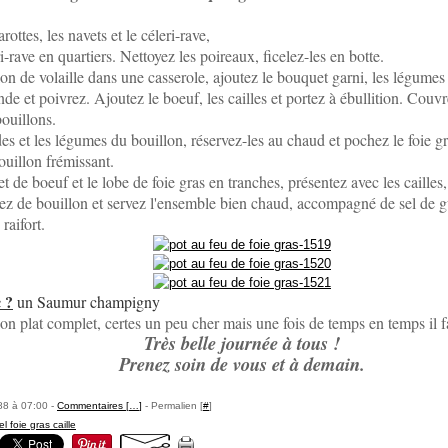
carottes, les navets et le céleri-rave,
-rave en quartiers. Nettoyez les poireaux, ficelez-les en botte.
on de volaille dans une casserole, ajoutez le bouquet garni, les légumes 
de et poivrez. Ajoutez le boeuf, les cailles et portez à ébullition. Couvre
bouillons.
es et les légumes du bouillon, réservez-les au chaud et pochez le foie gr
ouillon frémissant.
t de boeuf et le lobe de foie gras en tranches, présentez avec les cailles,
ez de bouillon et servez l'ensemble bien chaud, accompagné de sel de g
raifort.
 ?
un Saumur champigny
n plat complet, certes un peu cher mais une fois de temps en temps il faut
Très belle journée à tous !
Prenez soin de vous et à demain.
88 à 07:00 -
Commentaires [
…
]
- Permalien [
#
]
l foie gras caille