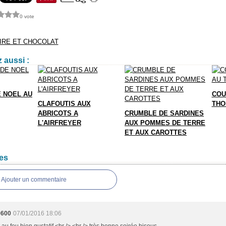
0 vote
IRE ET CHOCOLAT
 aussi :
E NOEL AU
COU
CLAFOUTIS AUX
THO
ABRICOTS A
CRUMBLE DE SARDINES
L'AIRFREYER
AUX POMMES DE TERRE
ET AUX CAROTTES
es
Ajouter un commentaire
9600
07/01/2016 18:06