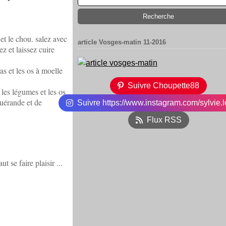
et le chou. salez avec
article Vosges-matin 11-2016
z et laissez cuire
as et les os à moelle
Suivre Choupette88
 les légumes et les os
uérande et de
Suivre https://www.instagram.com/sylvie.l
Flux RSS
 se faire plaisir ...