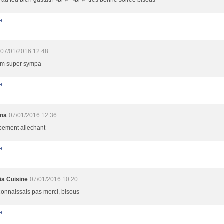
 au feu bien gustatif <br /> <br /> très bonne soirée bisous
e
07/01/2016 12:48
m super sympa
e
nna
07/01/2016 12:36
bement allechant
e
ia Cuisine
07/01/2016 10:20
connaissais pas merci, bisous
e