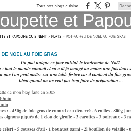
Tous nos blogs cuisine
TE ET PAPOUNE CUISINENT
>
PLATS
>
POT-AU-FEU DE NOEL AU FOIE GRAS
 DE NOEL AU FOIE GRAS
Un plat unique ce jour cuisiné le lendemain de Noël.
u : tout le monde connait et en a déjà mangé au moins une fois dans s
u que l'on peut mettre sur une table festive car il contient du foie gras 
Idéal quand on ne veut pas trop faire de préparation ...
ecette de mon blog faite en 2008
 40min
5min
nes :
- 450g de foie gras de canard cru dénervé - 6 cailles - 800g j
os oignons piqués de 1 clou de girofle - 3 carottes - 3 poireaux - 3 n
 céleri - 5 gousses d'ail - 1 bouquet garni - 2l bouillon de volaille 