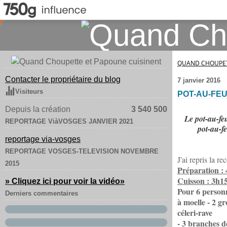
QUAND CHOUPET
Contacter le propriétaire du blog
7 janvier 2016
Visiteurs
POT-AU-FEU
Depuis la création
3 540 500
Le pot-au-fe
REPORTAGE ViàVOSGES JANVIER 2021
pot-au-fe
reportage via-vosges
REPORTAGE VOSGES-TELEVISION NOVEMBRE
J'ai repris la r
2015
Préparation :
Cuisson : 3h1
» Cliquez ici pour voir la vidéo
»
Pour 6 person
Derniers commentaires
à moelle - 2 gr
céleri-rave
- 3 branches de