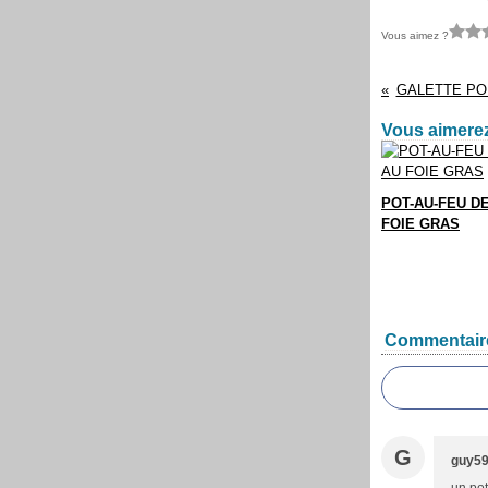
Vous aimez ?
GALETTE PO
Vous aimerez
POT-AU-FEU D
FOIE GRAS
Commentair
G
guy5