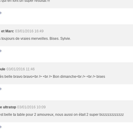
s qui en font un super résultat !!!
e
e et Marc
03/01/2016 16:49
s toujours de vraies merveilles. Bises. Sylvie.
e
ule
03/01/2016 11:46
ès belle bravo bravo<br /> <br /> Bon dimanche<br /> <br /> bises
e
e ultratop
03/01/2016 10:09
est belle ta table pour 2 amoureux, nous aussi on était 2 super bizzzzzzzzzzzz
e