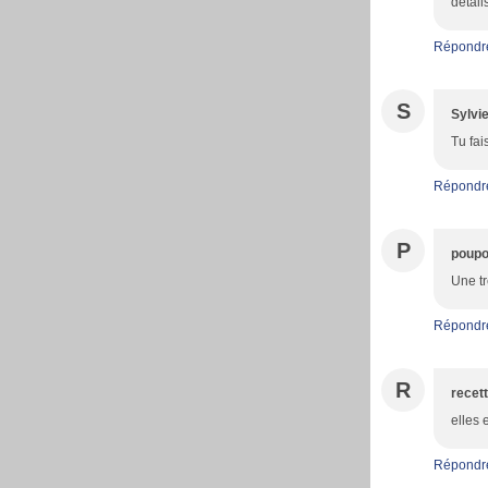
détail
Répondr
S
Sylvi
Tu fai
Répondr
P
poupo
Une tr
Répondr
R
recett
elles 
Répondr