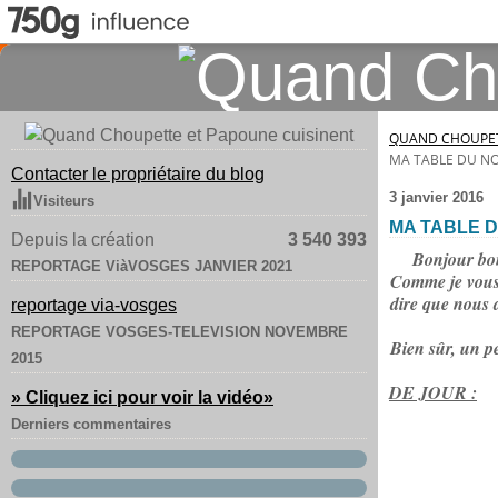
QUAND CHOUPET
MA TABLE DU NO
Contacter le propriétaire du blog
3 janvier 2016
Visiteurs
MA TABLE 
Depuis la création
3 540 393
Bonjour bonj
REPORTAGE ViàVOSGES JANVIER 2021
Comme je vous l'
dire que nous a
reportage via-vosges
REPORTAGE VOSGES-TELEVISION NOVEMBRE
Bien sûr, un pe
2015
DE JOUR :
» Cliquez ici pour voir la vidéo
»
Derniers commentaires