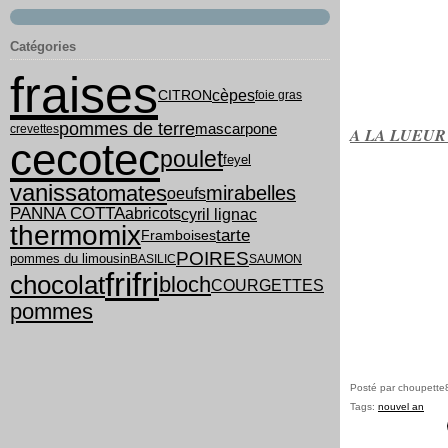
Catégories
fraises
cèpes
CITRON
foie gras
pommes de terre
mascarpone
crevettes
A LA LUEUR
cecotec
poulet
feyel
vanissa
tomates
mirabelles
oeufs
PANNA COTTA
cyril lignac
abricots
thermomix
tarte
Framboises
POIRES
pommes du limousin
BASILIC
SAUMON
frifri
chocolat
bloch
COURGETTES
pommes
Posté par choupette
Tags:
nouvel an