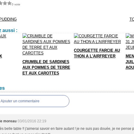
0 vote
PUDDING
T
 aussi :
COURGETTE FARCIE AU
X
THON A L'AIRFREYER
MEN
CRUMBLE DE SARDINES
JUIL
AUX POMMES DE TERRE
AOU
ET AUX CAROTTES
es
Ajouter un commentaire
nie moreau
03/01/2016 22:19
ès belle table !! j'aimerai savoir en faire autant ! je ne suis pas douée, je ne pense 