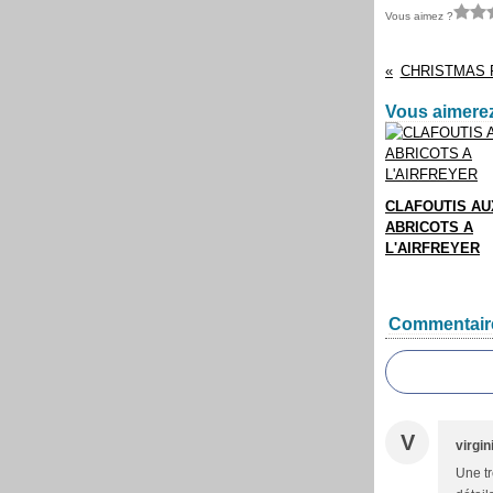
Vous aimez ?
CHRISTMAS 
Vous aimerez
CLAFOUTIS AU
ABRICOTS A
L'AIRFREYER
Commentair
V
virgi
Une tr