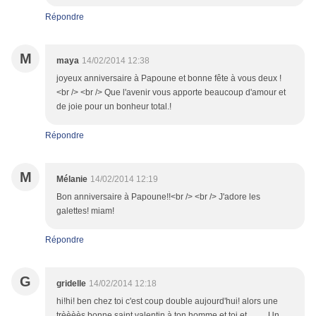
Répondre
M
maya
14/02/2014 12:38
joyeux anniversaire à Papoune et bonne fête à vous deux !
<br /> <br /> Que l'avenir vous apporte beaucoup d'amour et
de joie pour un bonheur total.!
Répondre
M
Mélanie
14/02/2014 12:19
Bon anniversaire à Papoune!!<br /> <br /> J'adore les
galettes! miam!
Répondre
G
gridelle
14/02/2014 12:18
hi!hi! ben chez toi c'est coup double aujourd'hui! alors une
trèèèès bonne saint valentin à ton homme et toi et......... Un