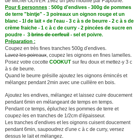
de Michel OLIVER 1982 un peu modifié par Papoune.
Pour 6 personnes
: 500g d'endives - 300g de pommes
de terre "bintje" - 3 poireaux un oignon rouge et un
blanc - 1l de lait + de l'eau - 3 c à s de beurre - 2 c à s de
crème fraiche - 1 c à c de curry - 2 pincées de sucre en
poudre - 3
brins de cerfeuil
- sel et poivre.
Préparation :
Coupez en très fines tranches 500g d'endives.
Lavez les poireaux
, coupez les oignons en fines lamelles.
Posez votre cocotte
COOKUT
sur feu doux et mettez-y 3 c
à s de beurre.
Quand le beurre grésille ajoutez les oignons émincés et
mélangez pendant 2min avec une cuillère en bois.
Ajoutez les endives, mélangez et laissez cuire doucement
pendant 6min en mélangeant de temps en temps.
Pendant ce temps, épluchez les pommes de terre et
coupez-les en tranches de 1/2cm d'épaisseur.
Les tranches d'endives et les oignons cuisent doucement
pendant 6min, saupoudrez d'une c à c de curry, versez
dessus le lait et mélangez.