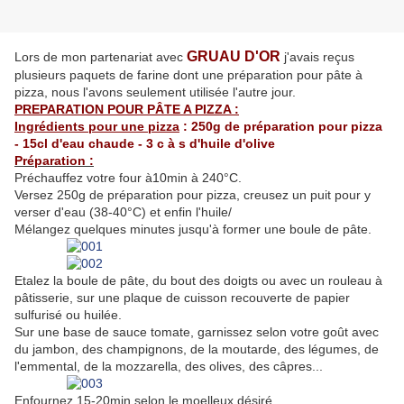
GRUAU D'OR
Lors de mon partenariat avec
j'avais reçus
plusieurs paquets de farine dont une préparation pour pâte à
pizza, nous l'avons seulement utilisée l'autre jour.
PREPARATION POUR PÂTE A PIZZA :
Ingrédients pour une pizza
: 250g de préparation pour pizza
- 15cl d'eau chaude - 3 c à s d'huile d'olive
Préparation :
Préchauffez votre four à10min à 240°C.
Versez 250g de préparation pour pizza, creusez un puit pour y
verser d'eau (38-40°C) et enfin l'huile/
Mélangez quelques minutes jusqu'à former une boule de pâte.
Etalez la boule de pâte, du bout des doigts ou avec un rouleau à
pâtisserie, sur une plaque de cuisson recouverte de papier
sulfurisé ou huilée.
Sur une base de sauce tomate, garnissez selon votre goût avec
du jambon, des champignons, de la moutarde, des légumes, de
l'emmental, de la mozzarella, des olives, des câpres...
Enfournez 15-20min selon le moelleux désiré.