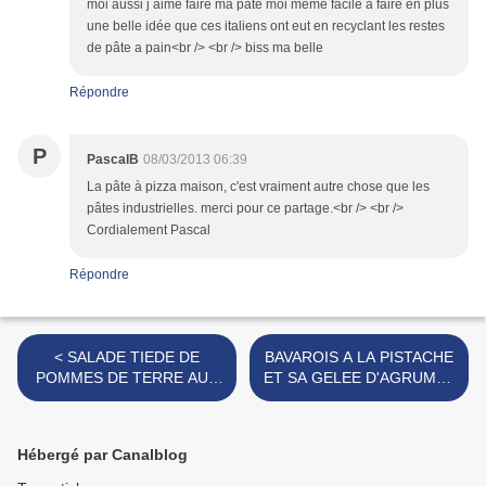
moi aussi j aime faire ma pate moi meme facile a faire en plus
une belle idée que ces italiens ont eut en recyclant les restes
de pâte a pain<br /> <br /> biss ma belle
Répondre
P
PascalB
08/03/2013 06:39
La pâte à pizza maison, c'est vraiment autre chose que les
pâtes industrielles. merci pour ce partage.<br /> <br />
Cordialement Pascal
Répondre
< SALADE TIEDE DE
BAVAROIS A LA PISTACHE
POMMES DE TERRE AUX
ET SA GELEE D'AGRUMES
ROLLMOPS
>
Hébergé par Canalblog