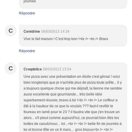
journée
Répondre
C
Centdrine
08/03/2013 14:34
Vive le fait maison ! C'est trop bon !<br /> <br /> Bises
Répondre
C
Croqdelice
08/03/2013 13:54
Une pizza avec une présentation en étoile c'est génial ! voici
bien longtemps que je n'achète plus de pizza toute prête... il y
a toujours quelque chose qui me déplaît, la tienne me semble
aussi excellente que gourmande... très belle idée
superbement réussie, bravo à toi !<br /> <br /> Le coiffeur a
été à la hauteur de ce que tu voulais ??? faut-il revêtir le
foureau en lamé pour le 23 ? il faudra vite que j'en trouve un
alors... s'il pleut comme aujourd'hui, ce pourrait bien être les
bottes de caoutchouc... lol...<br /> <br /> belle fin de journée à
toi et bonne fête en ce 8 mars.... gros bisous<br /> <br />