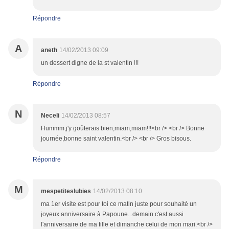
Répondre
A
aneth
14/02/2013 09:09
un dessert digne de la st valentin !!!
Répondre
N
Neceli
14/02/2013 08:57
Hummm,j'y goûterais bien,miam,miam!!!<br /> <br /> Bonne
journée,bonne saint valentin.<br /> <br /> Gros bisous.
Répondre
M
mespetiteslubies
14/02/2013 08:10
ma 1er visite est pour toi ce matin juste pour souhaité un
joyeux anniversaire à Papoune...demain c'est aussi
l'anniversaire de ma fille et dimanche celui de mon mari.<br />