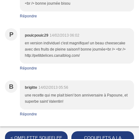
<br /> bonne journée bisou
Répondre
P
pouicpouic29
14/02/2013 06:02
en version individuel c'est magnifique! un beau cheesecake
avec des fruits de pleine saison!! bonne journée<br /> <br />
http://petitdelices.canalblog.com/
Répondre
B
brigitte
14/02/2013 05:56
une recette qui me plait bien! bon anniversaire à Papoune, et
superbe saint Valentin!
Répondre
< OMELETTE SOUFFLEE
COQUELETS A LA