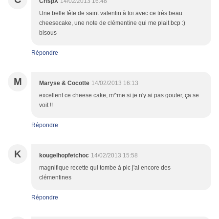
CrispX
14/02/2013 16:48
Une belle fête de saint valentin à toi avec ce très beau
cheesecake, une note de clémentine qui me plait bcp :)
bisous
Répondre
M
Maryse & Cocotte
14/02/2013 16:13
excellent ce cheese cake, m^me si je n'y ai pas gouter, ça se
voit !!
Répondre
K
kougelhopfetchoc
14/02/2013 15:58
magnifique recette qui tombe à pic j'ai encore des
clémentines
Répondre