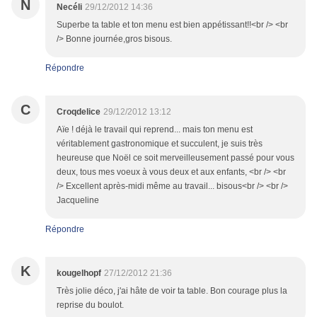
N
Necéli
29/12/2012 14:36
Superbe ta table et ton menu est bien appétissant!!<br /> <br
/> Bonne journée,gros bisous.
Répondre
C
Croqdelice
29/12/2012 13:12
Aïe ! déjà le travail qui reprend... mais ton menu est
véritablement gastronomique et succulent, je suis très
heureuse que Noël ce soit merveilleusement passé pour vous
deux, tous mes voeux à vous deux et aux enfants, <br /> <br
/> Excellent après-midi même au travail... bisous<br /> <br />
Jacqueline
Répondre
K
kougelhopf
27/12/2012 21:36
Très jolie déco, j'ai hâte de voir ta table. Bon courage plus la
reprise du boulot.