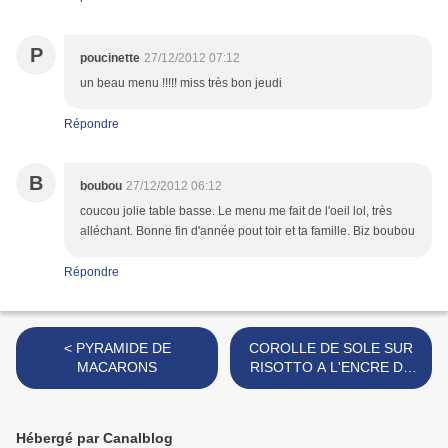
P
poucinette
27/12/2012 07:12
un beau menu !!!!! miss très bon jeudi
Répondre
B
boubou
27/12/2012 06:12
coucou jolie table basse. Le menu me fait de l'oeil lol, très
alléchant. Bonne fin d'année pout toir et ta famille. Biz boubou
Répondre
< PYRAMIDE DE
COROLLE DE SOLE SUR
MACARONS
RISOTTO A L'ENCRE DE
SEICHE >
Hébergé par Canalblog