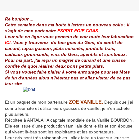
Re bonjour ...
Cette semaine dans ma boite à lettres un nouveau colis : il
s'agit de mon partenaire
ESPRIT FOIE GRAS
.
Leur site en ligne vous permets de voir toute leur fabrication
ICI
. Vous y trouverez du foie gras du Gers, du confit de
canard, tapas gascon, plats cuisinés, produits frais,
cadeaux gourmands, vins du Gers, apéritifs et spiritueux.
Pour ma part, j'ai reçu un magret de canard et une cuisse
confite de quoi réaliser deux bons petits plats.
Si vous voulez faire plaisir à votre entourage pour les fêtes
de fin d'années alors n'hésitez pas et allez visiter de ce pas
leur site ...
ZOE VANILLE
.
Et un paquet de mon partenaire
Depuis que j'ai
connu leur site et utilisé leurs gousses de vanille, je n'en achéte
plus ailleurs.
Récoltée à ANTALAHA capitale mondiale de la Vanille BOURBON.
Elle est issue d'une production familiale dont le fils et son épouse
qui vivent là-bas sont les exploitants et les exportateurs.
Leur prix sont très raisonnables...allez faire un tour sur leur site