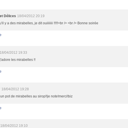
et Délices
18/04/2012 20:19
il y a des mirabelles, je dit ouiiiiiii !!!!!<br /> <br /> Bonne soirée
e
18/04/2012 19:33
'adore les mirabelles !!
e
7
18/04/2012 19:28
i un pot de mirabelles au sirop!!je note!merci!biz
e
18/04/2012 19:10