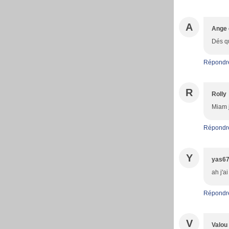
A
Ange 
Dés qu'
Répondr
R
Rolly
Miam j
Répondr
Y
yas6
ah j'a
Répondr
V
Valou