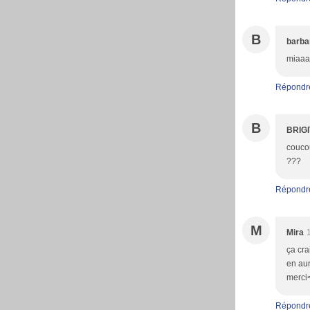
B
barba
miaaaa
Répondr
B
BRIG
coucou
???
Répondr
M
Mira
ça cra
en aur
merci<
Répondr