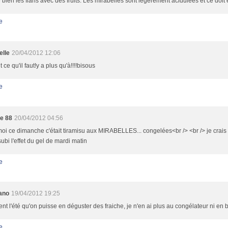
 bien les flans avec des fruits. Les mirabelles sont légèrement acidulées et ce doit
e
elle
20/04/2012 12:06
ut ce qu'il faut!y a plus qu'à!!!!bisous
e
ie 88
20/04/2012 04:56
oi ce dimanche c'était tiramisu aux MIRABELLES... congelées<br /> <br /> je crais 
subi l'effet du gel de mardi matin
e
ano
19/04/2012 19:25
nt l'été qu'on puisse en déguster des fraiche, je n'en ai plus au congélateur ni en 
e