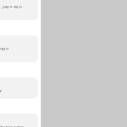
.)<br /> <br />
 <br />
he