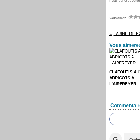
Posté par choupette
Vous aimez ?
TAJINE DE 
Vous aimerez
CLAFOUTIS AU
ABRICOTS A
L'AIRFREYER
Commentair
G