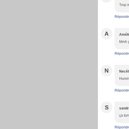
Trop m
Répondr
A
Améli
Mmh ça
Répondr
N
Necél
Hummm
Répondr
S
sandr
ça tom
Répondr