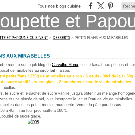
Tous nos blogs cuisine
TE ET PAPOUNE CUISINENT
>
DESSERTS
>
PETITS FLANS AUX MIRABELLES
NS AUX MIRABELLES
ette recette sur le joli blog de
Carvalho Maria
, elle le faisait aux pêches et c
bocal de mirabelles au sirop fait maison.
 4 petits flans
: 230g de mirabelles au sirop - 3 oeufs - 30cl de lait - 30
 de sucre vanillé - sucre glace - 2 bouchons d'eau de vie de mirabelles.
irabelles.
ufs, le sucre et le sachet de sucre vanillé jusqu'à obtenir un mélange homogèn
zena et une pincée de sel, puis incorporer le lait et l'eau de vie de mirabelles.
irabelles dans les petits moules marguerite. Verser la pâte par-dessus.
 30 à 40min au four préchauffé à 180°C.
aupoudré de sucre glace.