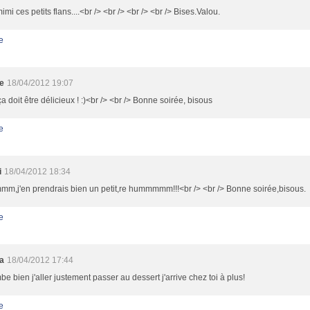
imi ces petits flans....<br /> <br /> <br /> <br /> Bises.Valou.
e
e
18/04/2012 19:07
 doit être délicieux ! :)<br /> <br /> Bonne soirée, bisous
e
i
18/04/2012 18:34
m,j'en prendrais bien un petit,re hummmmm!!!<br /> <br /> Bonne soirée,bisous.
e
a
18/04/2012 17:44
be bien j'aller justement passer au dessert j'arrive chez toi à plus!
e