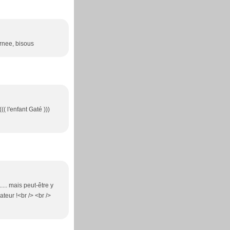
urnee, bisous
( l'enfant Gaté )))
.... mais peut-être y
ateur !<br /> <br />