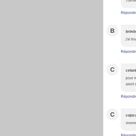
J'aime
Répondr
B
brimb
j'ai to
Répondr
C
celan
pour m
aient 
Répondr
C
cojoc
viveme
Répondr