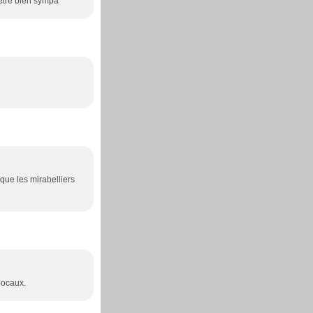
 être bien sympa
que les mirabelliers
bocaux.