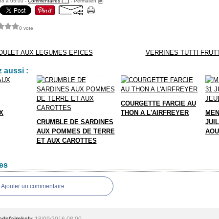
88 à 05:00 -
Commentaires [
…
]
- Permalien [
#
]
0 vote
POULET AUX LEGUMES EPICES
VERRINES TUTTI FRUT
 aussi :
COURGETTE FARCIE AU
X
THON A L'AIRFREYER
MEN
CRUMBLE DE SARDINES
JUIL
AUX POMMES DE TERRE
AOU
ET AUX CAROTTES
es
Ajouter un commentaire