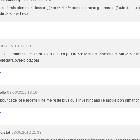
edefaimkely
18/09/2016 08:00
en ferais bien mon dessert ;-)<br /> <br /> bon dimanche gourmand (faute de pluie..
br /> <br /> Lova
e
03/05/2016 06:03
ns de tomber sur ces petits flans....hum j'adore<br /> <br /> Bises<br /> <br /> <br />
ledeclara.over-blog.com
e
elle
03/06/2012 13:16
pour cette jolie recette il ne me reste plus qu'à investir dans ce moule bon dimanc
e
uistot
03/05/2012 21:33