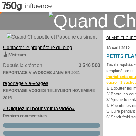
QUAND CHOUPET
Contacter le propriétaire du blog
18 avril 2012
Visiteurs
PETITS FLA
Depuis la création
3 540 500
J'avais repérée c
remplacé par un 
REPORTAGE ViàVOSGES JANVIER 2021
Ingrédients pour
sucre - 1 sachet
reportage via-vosges
1/ Egoutter les m
REPORTAGE VOSGES-TELEVISION NOVEMBRE
2/ Battre les oe
2015
3/ Ajouter la maï
4/ Répartir les m
» Cliquez ici pour voir la vidéo
»
5/ Cuire pendant
Derniers commentaires
6/ Servir froid s