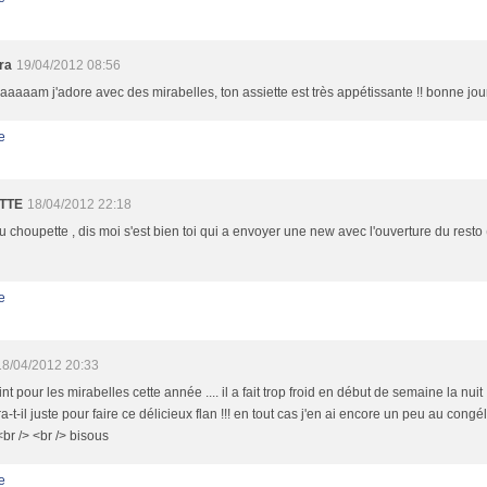
ra
19/04/2012 08:56
aaaam j'adore avec des mirabelles, ton assiette est très appétissante !! bonne jo
e
ITTE
18/04/2012 22:18
 choupette , dis moi s'est bien toi qui a envoyer une new avec l'ouverture du resto ((
e
18/04/2012 20:33
int pour les mirabelles cette année .... il a fait trop froid en début de semaine la nuit .
a-t-il juste pour faire ce délicieux flan !!! en tout cas j'en ai encore un peu au congél
br /> <br /> bisous
e