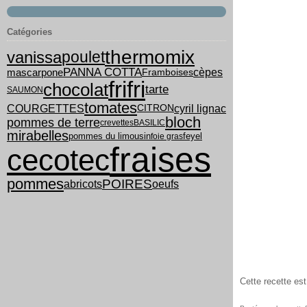
Catégories
thermomix
vanissa
poulet
PANNA COTTA
cèpes
mascarpone
Framboises
frifri
chocolat
tarte
SAUMON
tomates
COURGETTES
cyril lignac
CITRON
bloch
pommes de terre
crevettes
BASILIC
mirabelles
pommes du limousin
feyel
foie gras
fraises
cecotec
pommes
POIRES
abricots
oeufs
Cette recette es