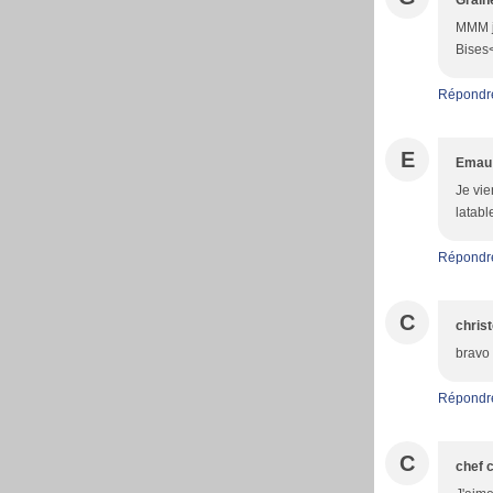
Grain
MMM j'
Bises<
Répondr
E
Emau
Je vie
latab
Répondr
C
christ
bravo 
Répondr
C
chef c