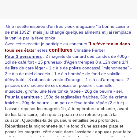
Une recette inspirée d'un très vieux magazine "la bonne cuisine
de mai 1992" mais j'ai changé quelques aliments et j'ai remplacé
la vanille par la féve tonka.
Avec cette recette je participe au concours "
La fève tonka dans
confitures
tous ses états
" et les
Christine Ferber
Pour 3 personnes
:
2 magrets de canard des Landes de 400g -
1dl de café fort - 15 pruneaux d'Agen trempés 8 à 12h dans 1/4
de litre de caré léger - 1 c à s de poivre concassé "mignonnette" -
2 c à s de miel d'acacia - 1 c à s bombée de fond de volaille
déhydraté - 3 rubans de zeste d'orange - 1 c à s d'armagnac - 2
pincées de chacune de ces épices en poudre : cannelle,
muscade, girofle, une féve tonka râpée - 20g de beurre - sel.
Pour la garniture :
150g de tagliatelles fraiches, 50g de crème
fraiche - 20g de beurre - un peu de féve tonka râpée (2 c à c) -
Laissez reposer les magrets 1h, à température ambiante, avant
de les faire cuire, afin que la peau ne se retracte pas à la
cuisson. Quadrillez-la de plusieurs entailles peu profondes.
Répartissez la mignonnette sur le fond d'une assiette plate et
posez les magrets, côté chair, dans l'assiette : appuyez pour faire