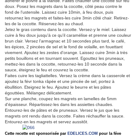
adhérer le poivre à la viande. Faites chauffer une cocotte sur feu
doux. Posez les magrets dans la cocotte, côté peau contre le
fond de l'ustensile. Laissez cuire 10min, à feu doux, puis
retournez les magrets et faites-les cuire 3min côté chair. Retirez-
les de la cocotte. Réservez-les au chaud.
Jetez le gras contenu dans la cocotte. Versez-y le miel. Laissez
cuire à feu doux jusqu'à ce qu'il caramélise et prenne une couleur
brun clair. Versez l'armagnac et 10 secondes plus tard, le café,
les épices, 2 pincées de sel et le fond de volaille, en fouettant
vivement. Ajoutez les zestes d'orange. Laissez cuire 3min à très
petits bouillons et en tournant souvent. Egouttez les pruneaux,
mettez-les dans la cocotte, retournez-les 10 seconde dans la
sauce, éteignez le feu et couvrez la cocotte.
Faites cuire les tagliattelles. Versez la crème dans la casserole et
ajoutez la févr tonka râpée et une pincée de sel, portez à
ébullition. Eteignez le feu. Ajoutez le beurre et les pâtes
égouttées. Mélangez délicatement.
Sur une planche, coupez les magrets en lamelles de 5mm
d'épaisseur. Répartissez-les dans les assiettes chaudes.
Entourez-les de pâtes et de pruneaux. Versez le jus que les
magrets ont rendu dans la cocotte. Faites réchauffer la sauce.
Entourez-en les magrets et servez aussitôt.
Cette recette est sponsorisée par
EDELICES.COM
pour la féve