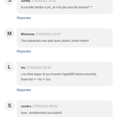
S
Sandy
27/03/2012 10:51
ta recette tombe à pic, je n'ai pas pris de dessert ^^
Répondre
M
Miamana
27/03/2012 10:07
J'en piquerais une part avec plaisir, miam miam!
Répondre
L
lou
27/03/2012 09:22
c es frais leger et ça m'ouvre l'appétit!! bonne journée,
bises<br /> <br /> lou
Répondre
S
sandra
27/03/2012 08:32
hum...terriblement succulent!