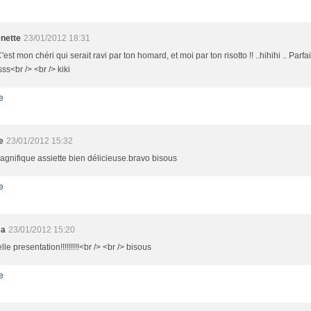
enette
23/01/2012 18:31
C'est mon chéri qui serait ravi par ton homard, et moi par ton risotto !! ..hihihi .. Parfa
ss<br /> <br /> kiki
e
e
23/01/2012 15:32
gnifique assiette bien délicieuse.bravo bisous
e
ma
23/01/2012 15:20
lle presentation!!!!!!!!!<br /> <br /> bisous
e