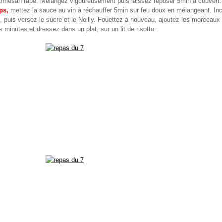
parmesan râpé. Mélangez vigoureusement puis laissez reposer 5min à couvert.
ps,
mettez la sauce au vin à réchauffer 5min sur feu doux en mélangeant. In
t, puis versez le sucre et le Noilly. Fouettez à nouveau, ajoutez les morceau
 minutes et dressez dans un plat, sur un lit de risotto.
!