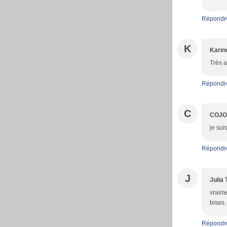
Répondr
K
Karin
Très a
Répondr
C
COJ
je sui
Répondr
J
Julia 
vraime
bises.
Répondr