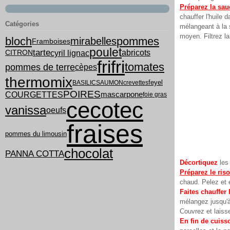
Préparez la sau
chauffer l'huile
Catégories
mélangeant à la s
moyen. Filtrez l
bloch
pommes
mirabelles
Framboises
poulet
tarte
cyril lignac
abricots
CITRON
frifri
tomates
pommes de terre
cèpes
thermomix
feyel
BASILIC
SAUMON
crevettes
POIRES
COURGETTES
mascarpone
foie gras
cecotec
vanissa
oeufs
fraises
pommes du limousin
chocolat
PANNA COTTA
Décortiquez
les
Préparez le riso
chaud. Pelez et 
Faites chauffer 
mélangez jusqu'à 
Couvrez et laiss
En fin de cuiss