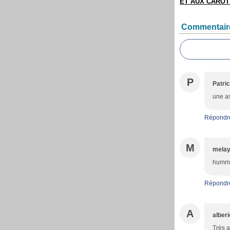
ET AUX CARO
Commentair
P
Patric
une as
Répondr
M
melay
humm!!
Répondr
A
alber
Très a