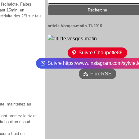
 l'échalote. Faites
dant 15min, en
 réduire des 2/3 sur feu
article Vosges-matin 11-2016
Suivre Choupette88
Suivre https://www.instagram.com/sylvie.l
Flux RSS
ante, maintenez au
ant. Versez le riz et
du bouillon chaud.
eurre froid en