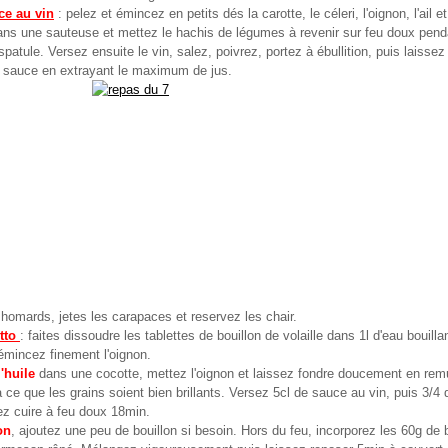
ce au vin
: pelez et émincez en petits dés la carotte, le céleri, l'oignon, l'ail et
 dans une sauteuse et mettez le hachis de légumes à revenir sur feu doux pen
patule. Versez ensuite le vin, salez, poivrez, portez à ébullition, puis laissez
a sauce en extrayant le maximum de jus.
 homards, jetes les carapaces et reservez les chair.
tto
: faites dissoudre les tablettes de bouillon de volaille dans 1l d'eau bouill
émincez finement l'oignon.
l'huile
dans une cocotte, mettez l'oignon et laissez fondre doucement en remu
ce que les grains soient bien brillants. Versez 5cl de sauce au vin, puis 3/4 
ez cuire à feu doux 18min.
on
, ajoutez une peu de bouillon si besoin. Hors du feu, incorporez les 60g de b