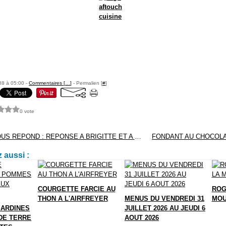
88 à 05:00 -
Commentaires [
…
]
- Permalien [
#
]
0 vote
PAPOUNE VOUS REPOND : REPONSE A BRIGITTE ET A SUCRE D'ORGE
 aussi :
COURGETTE FARCIE AU
ROG
THON A L'AIRFREYER
MENUS DU VENDREDI 31
MOU
SARDINES
JUILLET 2026 AU JEUDI 6
DE TERRE
AOUT 2026