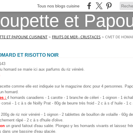
Tous nos blogs cuisine
TE ET PAPOUNE CUISINENT
>
FRUITS DE MER - CRUSTACES
>
CIVET DE HOMAR
OMARD ET RISOTTO NOIR
143
 du homard se marie ici aux parfums du riz vénéré.
h
recette comme elle est indiquée sur le magazine donc pour 4 personnes. Papoun
un homard.
es :
4 homards canadiens - 1 carotte - 1 branche de céleri - 1 oignon - 1 échalo
corsé - 1 c à s de Noilly Prat - 80g de beurre très froid - 2 c à s d' huile - 1 c
: 200g de riz noir vénéré - 1 oignon - 2 tablettes de bouillon de volaille - 60g de
hement râpé - 2 c à s d'huile d'olive.
ion
un grand faitout d'eau salée. Plongez-y les homards vivants et laissez fré
es dans une bassine d'eau glacée.