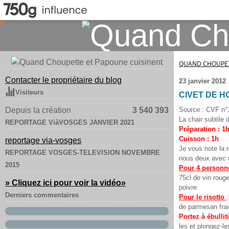
QUAND CHOUPET
Contacter le propriétaire du blog
23 janvier 2012
Visiteurs
CIVET DE H
Depuis la création
3 540 393
Source : CVF n°
La chair subtile
REPORTAGE ViàVOSGES JANVIER 2021
Préparation : 1
Cuisson : 1h
reportage via-vosges
Je vous note la 
REPORTAGE VOSGES-TELEVISION NOVEMBRE
nous deux avec 
2015
Pour 4 personn
75cl de vin rouge 
» Cliquez ici pour voir la vidéo
»
poivre
Derniers commentaires
Pour le risotto
de parmesan fraic
Portez à ébullit
les et plongez-l