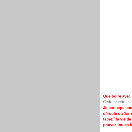
Que boire avec
Cette recette es
Je participe en
déroule du 1er 
tapez "la vie d
pouvez toutes le