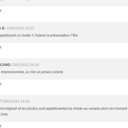
e
e D.
23/01/2012 20:23
ppétissant ce risotto !! J'adore la présentation !*Bis
e
OCANO
23/01/2012 20:14
s impressionnée, je n'en ai jamais cuisiné
e
T
23/01/2012 18:43
nt original! et les photos sont appétissantes! je réside au canada alors les homard 
 Julia
e