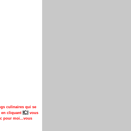
ogs culinaires qui se
ICI
 en cliquant
vous
ic pour moi...vous