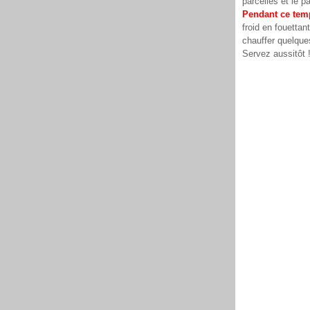
parcelles et le 
Pendant ce tem
froid en fouettan
chauffer quelques
Servez aussitôt 