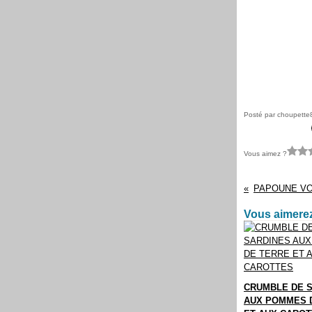
Posté par choupette
Vous aimez ?
Vous aimerez
CRUMBLE DE 
AUX POMMES 