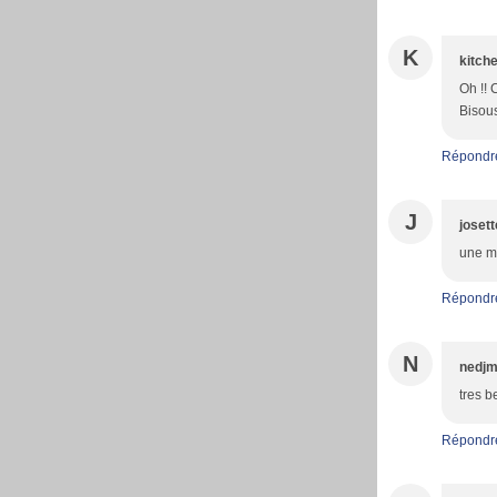
K
kitch
Oh !! 
Bisous
Répondr
J
josett
une ma
Répondr
N
nedj
tres be
Répondr