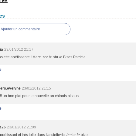
TTES
es
Ajouter un commentaire
ia
23/01/2012 21:17
siette apétissante ! Merci.<br /> <br /> Bises Patricia
e
ers.evelyne
23/01/2012 21:15
 un bon plat pour le nouvelle an chinois bisous
e
ie26
23/01/2012 21:09
ppétissant et très jolie dans l'assiette<br /> <br /> bize