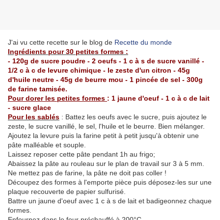
J'ai vu cette recette sur le blog de
Recette du monde
Ingrédients pour 30 petites formes :
- 120g de sucre poudre - 2 oeufs - 1 c à s de sucre vanillé -
1/2 c à c de levure chimique - le zeste d'un citron - 45g
d'huile neutre - 45g de beurre mou - 1 pincée de sel - 300g
de farine tamisée.
Pour dorer les petites formes
: 1 jaune d'oeuf - 1 c à c de lait
- sucre glace
Pour les sablés
: Battez les oeufs avec le sucre, puis ajoutez le
zeste, le sucre vanillé, le sel, l'huile et le beurre. Bien mélanger.
Ajoutez la levure puis la farine petit à petit jusqu'à obtenir une
pâte malléable et souple.
Laissez reposer cette pâte pendant 1h au frigo;
Abaissez la pâte au rouleau sur le plan de travail sur 3 à 5 mm.
Ne mettez pas de farine, la pâte ne doit pas coller !
Découpez des formes à l'emporte pièce puis déposez-les sur une
plaque recouverte de papier sulfurisé.
Battre un jaune d'oeuf avec 1 c à s de lait et badigeonnez chaque
formes.
Enfournez dans le four préchauffé à 200°C.