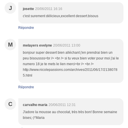
J
josette
20/06/2011 16:16
c'est surement délicieux,excellent dessert.bisous
Répondre
M
melayers evelyne
20/06/2011 13:00
bonjour super dessert bien alléchant j'en prendrai bien un
peu bisoussss<br /> <br /> si tu veux bien voter pour moi j'ai le
numero 18 je te mets le lien merci<br /> <br />
http://www.nicolepassions.com/archives/2011/06/17/2138078
5.html
Répondre
C
carvalho maria
20/06/2011 12:31
J'adore la mousse au chocolat, très très bon! Bonne semaine
bises;-)*Maria