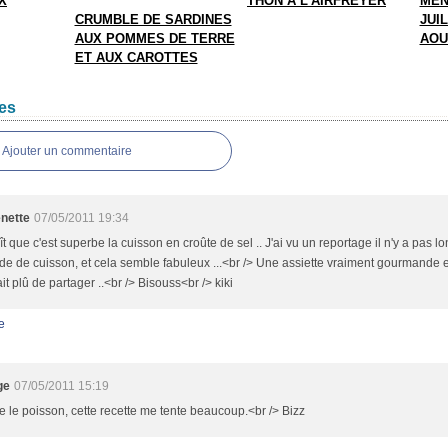
X
THON A L'AIRFREYER
MEN
CRUMBLE DE SARDINES
JUIL
AUX POMMES DE TERRE
AOU
ET AUX CAROTTES
es
Ajouter un commentaire
enette
07/05/2011 19:34
aît que c'est superbe la cuisson en croûte de sel .. J'ai vu un reportage il n'y a pas
e de cuisson, et cela semble fabuleux ...<br /> Une assiette vraiment gourmande en
it plû de partager ..<br /> Bisouss<br /> kiki
e
ge
07/05/2011 15:19
e le poisson, cette recette me tente beaucoup.<br /> Bizz