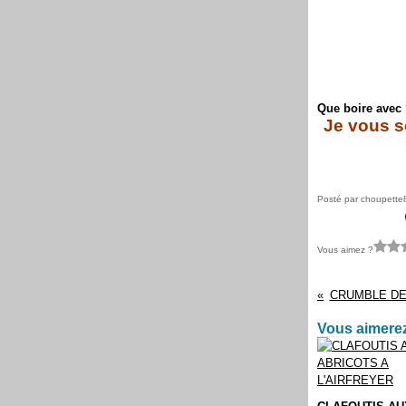
Que boire avec 
Je vous s
Posté par choupette
Vous aimez ?
CRUMBLE D
Vous aimerez