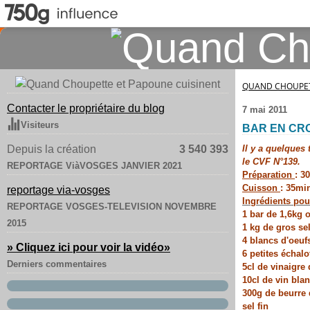
QUAND CHOUPET
Contacter le propriétaire du blog
7 mai 2011
Visiteurs
BAR EN CR
Depuis la création
3 540 393
Il y a quelques 
le CVF N°139.
REPORTAGE ViàVOSGES JANVIER 2021
Préparation
: 3
Cuisson
: 35mi
reportage via-vosges
Ingrédients pou
REPORTAGE VOSGES-TELEVISION NOVEMBRE
1 bar de 1,6kg 
2015
1 kg de gros sel
4 blancs d'oeuf
» Cliquez ici pour voir la vidéo
»
6 petites échalo
Derniers commentaires
5cl de vinaigre 
10cl de vin bla
300g de beurre 
sel fin