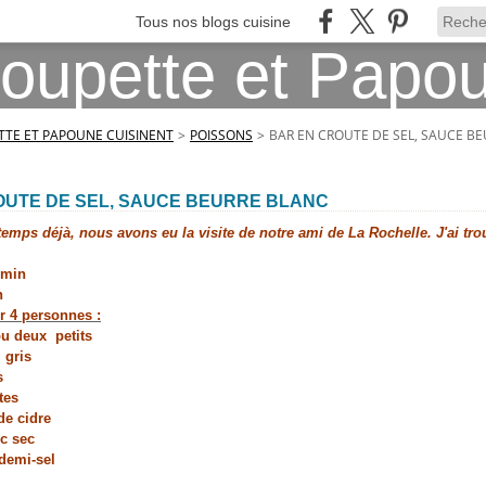
Tous nos blogs cuisine
TE ET PAPOUNE CUISINENT
>
POISSONS
>
BAR EN CROUTE DE SEL, SAUCE B
OUTE DE SEL, SAUCE BEURRE BLANC
temps déjà, nous avons eu la visite de notre ami de La Rochelle. J'ai tro
0min
n
r 4 personnes :
ou deux petits
 gris
s
tes
de cidre
nc sec
demi-sel