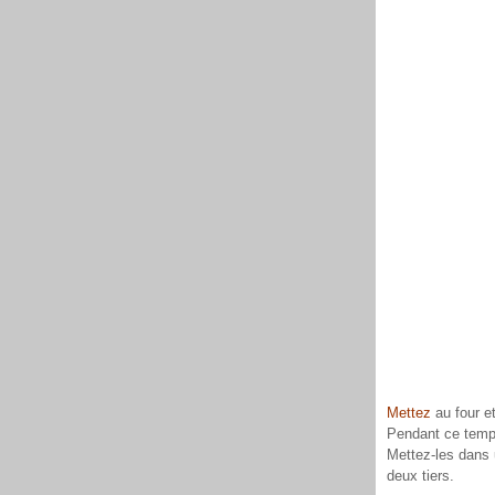
Mettez
au four et
Pendant ce temps
Mettez-les dans u
deux tiers.