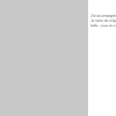
J'ai accompagné 
Je viens de m'ap
belle...vous en v