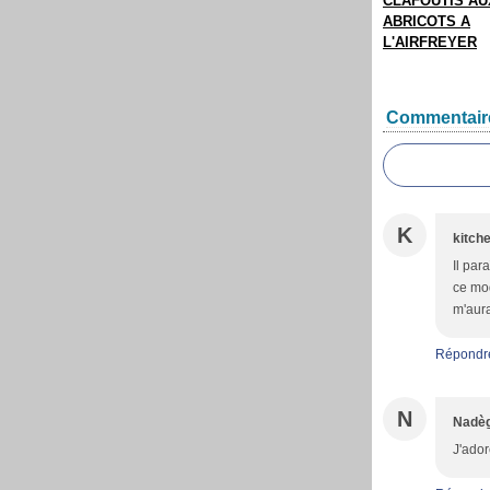
CLAFOUTIS AU
ABRICOTS A
L'AIRFREYER
Commentair
K
kitch
Il par
ce mod
m'aura
Répondr
N
Nadè
J'ador