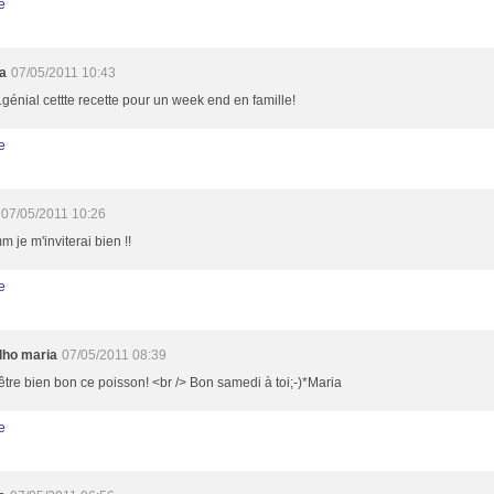
e
a
07/05/2011 10:43
.génial cettte recette pour un week end en famille!
e
07/05/2011 10:26
je m'inviterai bien !!
e
lho maria
07/05/2011 08:39
t être bien bon ce poisson! <br /> Bon samedi à toi;-)*Maria
e