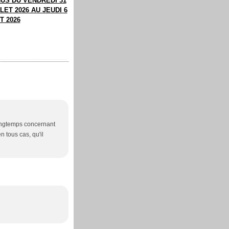
US DU VENDREDI 31
LET 2026 AU JEUDI 6
T 2026
 longtemps concernant
 tous cas, qu'il