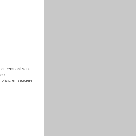
s, en remuant sans
use.
e blanc en saucière.