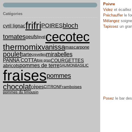
Poivre
Videz
et écaillez
Catégories
Préchauffer
le fo
Mélangez
soigne
frifri
bloch
POIRES
cyril lignac
Tapissez
un gran
cecotec
tomates
oeufs
feyel
thermomix
vanissa
mascarpone
poulet
mirabelles
tarte
crevettes
PANNA COTTA
COURGETTES
foie gras
pommes de terre
abricots
SAUMON
BASILIC
fraises
pommes
chocolat
cèpes
CITRON
Framboises
pommes du limousin
Posez
le bar des