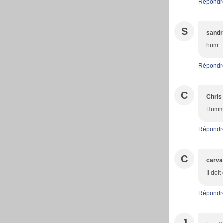
Répondr
S
sandr
hum...
Répondr
C
Chris
Hummm 
Répondr
C
carva
Il doi
Répondr
J